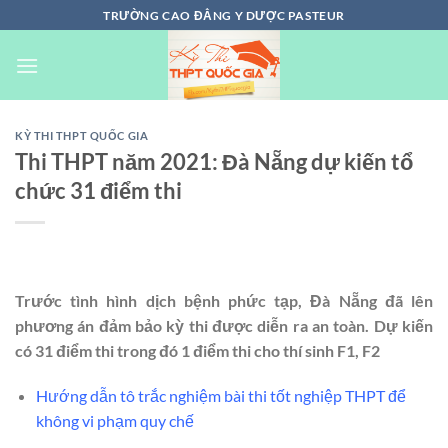
Chuyển
TRƯỜNG CAO ĐẲNG Y DƯỢC PASTEUR
đến
nội
dung
KỲ THI THPT QUỐC GIA
Thi THPT năm 2021: Đà Nẵng dự kiến tổ
chức 31 điểm thi
Trước tình hình dịch bệnh phức tạp, Đà Nẵng đã lên
phương án đảm bảo kỳ thi được diễn ra an toàn. Dự kiến
có 31 điểm thi trong đó 1 điểm thi cho thí sinh F1, F2
Hướng dẫn tô trắc nghiệm bài thi tốt nghiệp THPT để
không vi phạm quy chế