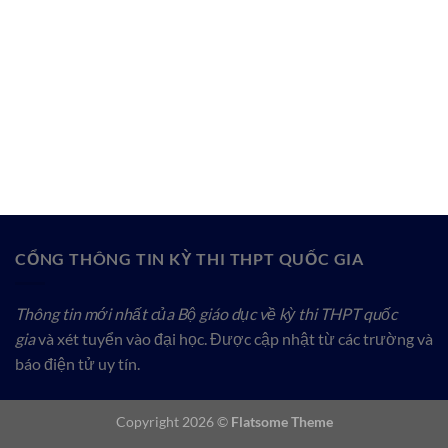
CỔNG THÔNG TIN KỲ THI THPT QUỐC GIA
Thông tin mới nhất của Bộ giáo dục về kỳ thi THPT quốc
gia
và xét tuyển vào đại học. Được cập nhật từ các trường và
báo điện tử uy tín.
Copyright 2026 ©
Flatsome Theme