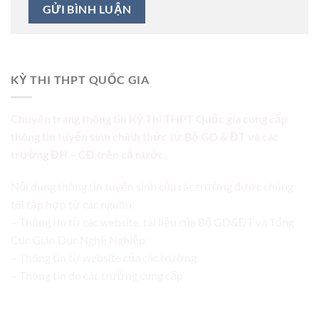
KỲ THI THPT QUỐC GIA
Chuyên trang thông tin Kỳ Thi THPT Quốc gia cung cấp
thông tin tuyển sinh chính thức từ Bộ GD & ĐT và các
trường ĐH – CĐ trên cả nước.
Nội dung thông tin tuyển sinh của các trường được chúng
tôi tập hợp từ các nguồn:
– Thông tin từ các website, tài liệu của Bộ GD&ĐT và Tổng
Cục Giáo Dục Nghề Nghiệp;
– Thông tin từ website của các trường
– Thông tin do các trường cung cấp