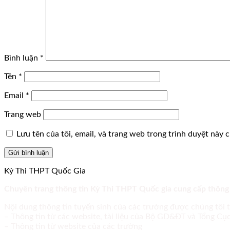
Bình luận
*
Tên
*
Email
*
Trang web
Lưu tên của tôi, email, và trang web trong trình duyệt này ch
Kỳ Thi THPT Quốc Gia
Chuyên trang thông tin Kỳ Thi THPT Quốc gia cung cấp thông
Nội dung thông tin tuyển sinh của các trường được chúng tôi 
– Thông tin từ các website, tài liệu của Bộ GD&ĐT và Tổng C
– Thông tin từ website của các trường