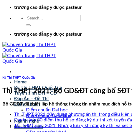
Chuyển
trường cao đẳng y dược pasteur
đến
nội
dung
trường cao đẳng y dược pasteur
Kỳ Thi THPT Quốc Gia
Home
Kỳ Thi THPT Quốc Gia
Thi THPT 2021: Bộ GD&ĐT công bố SĐT và
Tuyển sinh ĐH – CĐ
Đáp Án – Đề Thi
Bộ GDĐT đã thiết lập hệ thống thông tin nhằm mục đích hỗ trợ
Điểm Chuẩn
Điểm chuẩn Đại học
Thi THPT 2021: Xây dựng phương án thi trong điều kiện 
Điểm chuẩn Cao đẳng
Danh sách 30 điểm thu hồ sơ đăng ký dự thi xét tuyển đại
Ngành nghề
Thi THPT năm 2021: Những lưu ý khi đăng ký thi và xét t
Góc Sinh viên