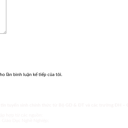
o lần bình luận kế tiếp của tôi.
 tin tuyển sinh chính thức từ Bộ GD & ĐT và các trường ĐH –
tập hợp từ các nguồn:
ục Giáo Dục Nghề Nghiệp;