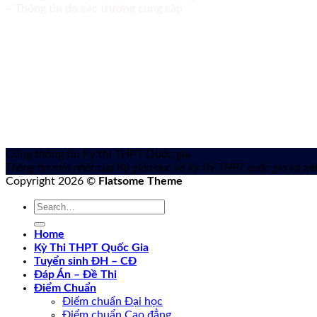
– Thông tin do các trường cung cấp
Cổng thông tin Kỳ thi THPT Quốc gia
Thông tin mới nhất của Bộ giáo dục về kỳ thi THPT quốc gia
và xét
Copyright 2026 ©
Flatsome Theme
Home
Kỳ Thi THPT Quốc Gia
Tuyển sinh ĐH – CĐ
Đáp Án – Đề Thi
Điểm Chuẩn
Điểm chuẩn Đại học
Điểm chuẩn Cao đẳng