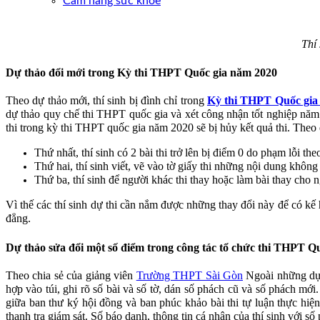
Cẩm nang sức khoẻ
Thí
Dự thảo đổi mới trong Kỳ thi THPT Quốc gia năm 2020
Theo dự thảo mới, thí sinh bị đình chỉ trong
Kỳ thi THPT Quốc gia
dự thảo quy chế thi THPT quốc gia và xét công nhận tốt nghiệp năm 2
thi trong kỳ thi THPT quốc gia năm 2020 sẽ bị hủy kết quả thi. Theo 
Thứ nhất, thí sinh có 2 bài thi trở lên bị điểm 0 do phạm lỗi the
Thứ hai, thí sinh viết, vẽ vào tờ giấy thi những nội dung không 
Thứ ba, thí sinh để người khác thi thay hoặc làm bài thay cho 
Vì thế các thí sinh dự thi cần nắm được những thay đổi này để có kế 
đẳng.
Dự thảo sửa đổi một số điểm trong công tác tổ chức thi THPT Q
Theo chia sẻ của giảng viên
Trường THPT Sài Gòn
Ngoài những dự 
hợp vào túi, ghi rõ số bài và số tờ, dán số phách cũ và số phách mớ
giữa ban thư ký hội đồng và ban phúc khảo bài thi tự luận thực hiện
thanh tra giám sát. Số báo danh, thông tin cá nhân của thí sinh với số 