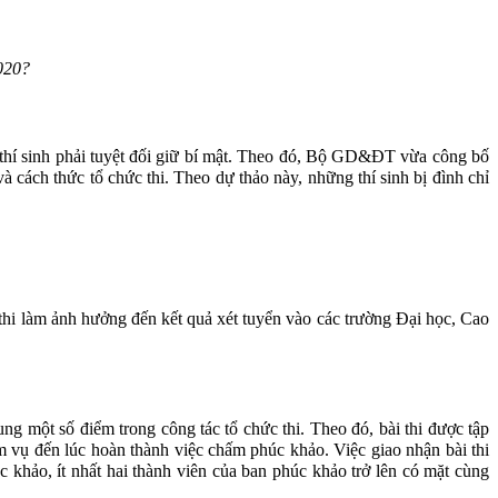
020?
 thí sinh phải tuyệt đối giữ bí mật. Theo đó, Bộ GD&ĐT vừa công bố
 cách thức tổ chức thi. Theo dự thảo này, những thí sinh bị đình chỉ
ả thi làm ảnh hưởng đến kết quả xét tuyển vào các trường Đại học, Cao
ng một số điểm trong công tác tổ chức thi. Theo đó, bài thi được tập
ệm vụ đến lúc hoàn thành việc chấm phúc khảo. Việc giao nhận bài thi
c khảo, ít nhất hai thành viên của ban phúc khảo trở lên có mặt cùng