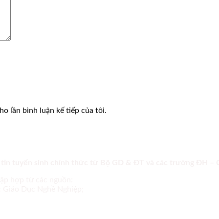
o lần bình luận kế tiếp của tôi.
 tin tuyển sinh chính thức từ Bộ GD & ĐT và các trường ĐH –
tập hợp từ các nguồn:
ục Giáo Dục Nghề Nghiệp;