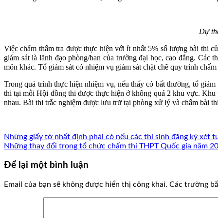
Dự th
Việc chấm thẩm tra được thực hiện với ít nhất 5% số lượng bài thi c
giám sát là lãnh đạo phòng/ban của trường đại học, cao đẳng. Các 
môn khác. Tổ giám sát có nhiệm vụ giám sát chặt chẽ quy trình chấm b
Trong quá trình thực hiện nhiệm vụ, nếu thấy có bất thường, tổ giám 
thi tại mỗi Hội đồng thi được thực hiện ở không quá 2 khu vực. Khu v
nhau. Bài thi trắc nghiệm được lưu trữ tại phòng xử lý và chấm bài thi 
Những giấy tờ nhất định phải có nếu các thí sinh đăng ký xét
Những thay đổi trong tổ chức chấm thi THPT Quốc gia năm 2
Để lại một bình luận
Email của bạn sẽ không được hiển thị công khai.
Các trường b