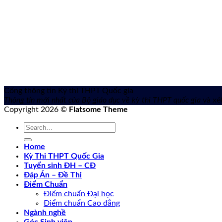
Cổng thông tin Kỳ thi THPT Quốc gia
Thông tin mới nhất của Bộ giáo dục về kỳ thi THPT quốc gia
và xét
Copyright 2026 ©
Flatsome Theme
Home
Kỳ Thi THPT Quốc Gia
Tuyển sinh ĐH – CĐ
Đáp Án – Đề Thi
Điểm Chuẩn
Điểm chuẩn Đại học
Điểm chuẩn Cao đẳng
Ngành nghề