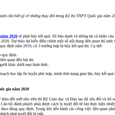
 sinh cần biết gì về những thay đổi trong Kỳ thi THPT Quốc gia năm 2
 năm 2020
sẽ phải hủy kết quả. Số báo danh và thông tin cá nhân của
020. Dự thảo dự kiến điều chỉnh một số nội dung liên quan thí sinh và
quy định năm 2019, có 3 trường hợp bị hủy kết quả thi. Cụ thể:
o quy định.
liên quan đến bài thi.
người khác dưới mọi hình thức.
hoạch học tập ôn luyện phù hợp, tránh tình trạng gian lận, hủy kết qu
uốc gia năm 2020
thảo đổi mới nêu trên thì Bộ Giáo dục và Đào tạo đã sửa đổi và bổ su
i. Cán bộ đánh phách phải được cách ly tuyệt đối từ khi thực hiện nhi
 theo đúng quy định. Trong khi tiến hành các công việc liên quan phú
phách phải tuyệt đối bí mật.