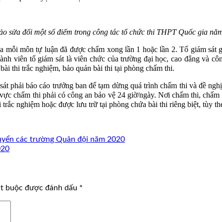
ảo sửa đổi một số điểm trong công tác tổ chức thi THPT Quốc gia nă
ủa mỗi môn tự luận đã được chấm xong lần 1 hoặc lần 2. Tổ giám sát gồm
thành viên tổ giám sát là viên chức của trường đại học, cao đẳng và 
ài thi trắc nghiệm, bảo quản bài thi tại phòng chấm thi.
sát phải báo cáo trưởng ban để tạm dừng quá trình chấm thi và đề nghị
ực chấm thi phải có công an bảo vệ 24 giờ/ngày. Nơi chấm thi, chấm kiể
trắc nghiệm hoặc được lưu trữ tại phòng chứa bài thi riêng biệt, tùy theo
 tuyển các trường Quân đội năm 2020
020
ắt buộc được đánh dấu
*