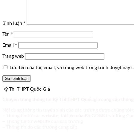
Bình luận
*
Tên
*
Email
*
Trang web
Lưu tên của tôi, email, và trang web trong trình duyệt này ch
Kỳ Thi THPT Quốc Gia
Chuyên trang thông tin Kỳ Thi THPT Quốc gia cung cấp thông
Nội dung thông tin tuyển sinh của các trường được chúng tôi 
– Thông tin từ các website, tài liệu của Bộ GD&ĐT và Tổng C
– Thông tin từ website của các trường
– Thông tin do các trường cung cấp