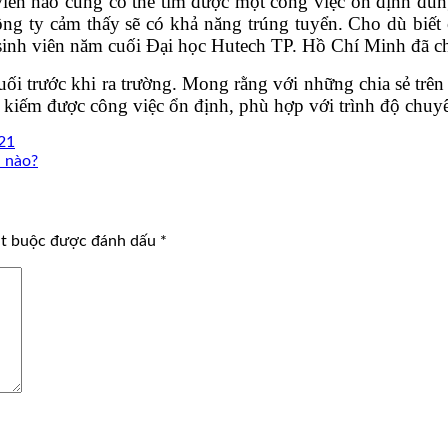
 viên nào cũng có thể tìm được một công việc ổn định đún
g ty cảm thấy sẽ có khả năng trúng tuyển. Cho dù biế
 sinh viên năm cuối Đại học Hutech TP. Hồ Chí Minh đã ch
cuối trước khi ra trường. Mong rằng với những chia sẻ tr
m kiếm được công việc ổn định, phù hợp với trình độ chuy
21
h nào?
ắt buộc được đánh dấu
*