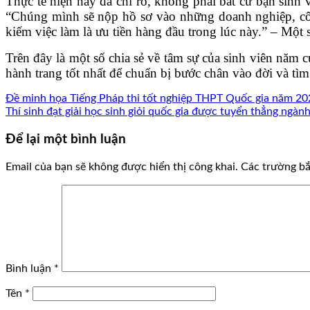
Thực tế hiện nay đã chỉ rõ, không phải bất cứ bạn sinh
“Chúng mình sẽ nộp hồ sơ vào những doanh nghiệp, côn
kiếm việc làm là ưu tiền hàng đầu trong lúc này.” – Một
Trên đây là một số chia sẻ về tâm sự của sinh viên năm 
hành trang tốt nhất để chuẩn bị bước chân vào đời và tì
Đề minh họa Tiếng Pháp thi tốt nghiệp THPT Quốc gia năm 20
Thí sinh đạt giải học sinh giỏi quốc gia được tuyển thẳng ngàn
Để lại một bình luận
Email của bạn sẽ không được hiển thị công khai.
Các trường b
Bình luận
*
Tên
*