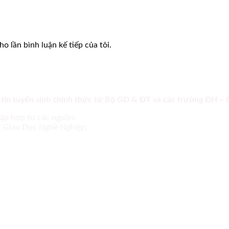
o lần bình luận kế tiếp của tôi.
 tin tuyển sinh chính thức từ Bộ GD & ĐT và các trường ĐH –
tập hợp từ các nguồn:
ục Giáo Dục Nghề Nghiệp;