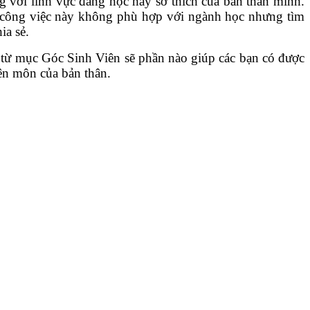
g với lĩnh vực đang học hay sở thích của bản thân mình.
t công việc này không phù hợp với ngành học nhưng tìm
ia sẻ.
ên từ mục Góc Sinh Viên sẽ phần nào giúp các bạn có được
ên môn của bản thân.