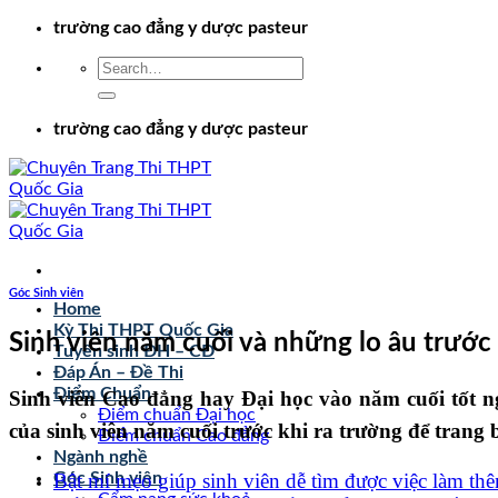
Chuyển
trường cao đẳng y dược pasteur
đến
nội
dung
trường cao đẳng y dược pasteur
Góc Sinh viên
Home
Kỳ Thi THPT Quốc Gia
Sinh viên năm cuối và những lo âu trước 
Tuyển sinh ĐH – CĐ
Đáp Án – Đề Thi
Điểm Chuẩn
Sinh viên Cao đẳng hay Đại học vào năm cuối tốt 
Điểm chuẩn Đại học
của sinh viên năm cuối trước khi ra trường để trang 
Điểm chuẩn Cao đẳng
Ngành nghề
Bật mí mẹo giúp sinh viên dễ tìm được việc làm th
Góc Sinh viên