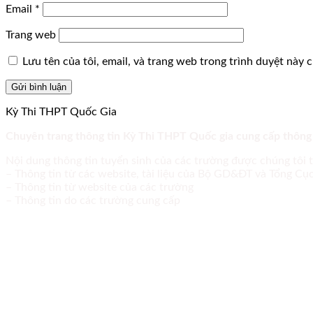
Email
*
Trang web
Lưu tên của tôi, email, và trang web trong trình duyệt này ch
Kỳ Thi THPT Quốc Gia
Chuyên trang thông tin Kỳ Thi THPT Quốc gia cung cấp thông
Nội dung thông tin tuyển sinh của các trường được chúng tôi 
– Thông tin từ các website, tài liệu của Bộ GD&ĐT và Tổng C
– Thông tin từ website của các trường
– Thông tin do các trường cung cấp