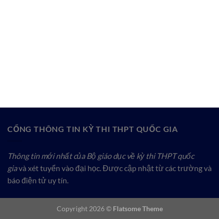
CỔNG THÔNG TIN KỲ THI THPT QUỐC GIA
Thông tin mới nhất của Bộ giáo dục về kỳ thi THPT quốc
gia
và xét tuyển vào đại học. Được cập nhật từ các trường và
báo điện tử uy tín.
Copyright 2026 ©
Flatsome Theme