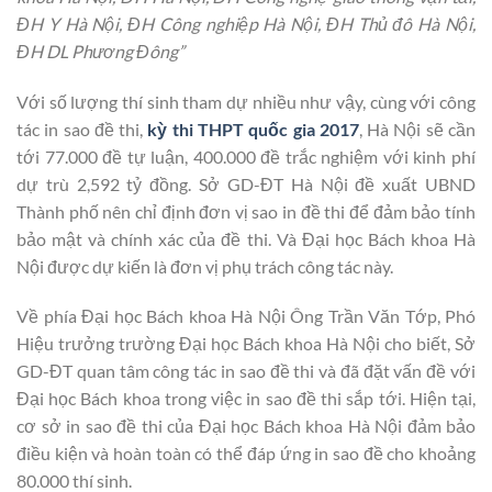
ĐH Y Hà Nội, ĐH Công nghiệp Hà Nội, ĐH Thủ đô Hà Nội,
ĐH DL Phương Đông”
Với số lượng thí sinh tham dự nhiều như vậy, cùng với công
tác in sao đề thi,
kỳ thi THPT quốc gia 2017
, Hà Nội sẽ cần
tới 77.000 đề tự luận, 400.000 đề trắc nghiệm với kinh phí
dự trù 2,592 tỷ đồng. Sở GD-ĐT Hà Nội đề xuất UBND
Thành phố nên chỉ định đơn vị sao in đề thi để đảm bảo tính
bảo mật và chính xác của đề thi. Và Đại học Bách khoa Hà
Nội được dự kiến là đơn vị phụ trách công tác này.
Về phía Đại học Bách khoa Hà Nội Ông Trần Văn Tớp, Phó
Hiệu trưởng trường Đại học Bách khoa Hà Nội cho biết, Sở
GD-ĐT quan tâm công tác in sao đề thi và đã đặt vấn đề với
Đại học Bách khoa trong việc in sao đề thi sắp tới. Hiện tại,
cơ sở in sao đề thi của Đại học Bách khoa Hà Nội đảm bảo
điều kiện và hoàn toàn có thể đáp ứng in sao đề cho khoảng
80.000 thí sinh.