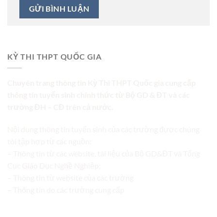
KỲ THI THPT QUỐC GIA
Chuyên trang thông tin Kỳ Thi THPT Quốc gia cung cấp
thông tin tuyển sinh chính thức từ Bộ GD & ĐT và các
trường ĐH – CĐ trên cả nước.
Nội dung thông tin tuyển sinh của các trường được chúng
tôi tập hợp từ các nguồn:
– Thông tin từ các website, tài liệu của Bộ GD&ĐT và Tổng
Cục Giáo Dục Nghề Nghiệp;
– Thông tin từ website của các trường
– Thông tin do các trường cung cấp