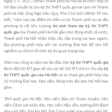
Ngày 5-5- 2017, UBND Thành phố Hà Nội đã tổ chức họp và
chỉ đạo chuẩn bị cho kỳ thi THPT quốc gia tại cụm thi Thành
phố Hà Nội. Ông Ngô Văn Quý, Phó Chủ tịch UBND TP cho
biết: “năm nay các điểm thi diễn ra tại Thành phố và các địa
phương là rất lớn. Lượng
thí sinh tham dự kỳ thi THPT
quốc gia
của Thành phố Hà Nội gần như đông nhất cả nước.
Thành phố Hà Nội nhận thấy cần tập trung các ban ngành,
địa phương phối hợp với các trường Đại học để làm tốt
nghiệm vụ chủ trì tổ chức kỳ thi quan trọng này.
Năm nay cũng là năm mà lần đầu tiên
kỳ thi THPT quốc gia
được Bộ GD-ĐT giao về cho các Sở GD-ĐT chủ trì. Do vậy
kỳ
thi THPT quốc gia của Hà Nội
có sự tham gia phối hợp của
12 trường Đại học, Học viện, đóng trên địa bàn Hà Nội bao
gồm:
“ĐH quốc gia Hà Nội, Học viện Báo chí Tuyên truyền, Học
viện Cảnh sát nhân dân, Học viện Hậu cần, trường ĐH Bách
khoa Hà Nội, ĐH Hà Nội, ĐH Công nghệ giao thông vận tải,