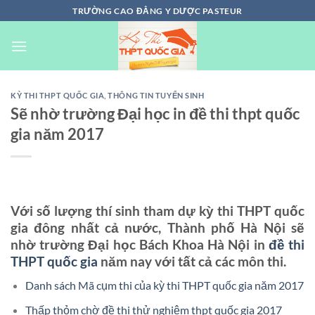
Chuyển
TRƯỜNG CAO ĐẲNG Y DƯỢC PASTEUR
đến
nội
dung
KỲ THI THPT QUỐC GIA
,
THÔNG TIN TUYỂN SINH
Sẽ nhờ trường Đại học in đề thi thpt quốc
gia năm 2017
Với số lượng thí sinh tham dự kỳ thi THPT quốc
gia đông nhất cả nước, Thành phố Hà Nội sẽ
nhờ trường Đại học Bách Khoa Hà Nội in
đề thi
THPT quốc gia
năm nay với tất cả các môn thi.
Danh sách Mã cụm thi của kỳ thi THPT quốc gia năm 2017
Thấp thỏm chờ đề thi thử nghiệm thpt quốc gia 2017