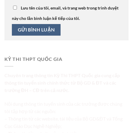
Lưu tên của tôi, email, và trang web trong trình duyệt
này cho lần bình luận kế tiếp của tôi.
KỲ THI THPT QUỐC GIA
Chuyên trang thông tin Kỳ Thi THPT Quốc gia cung cấp
thông tin tuyển sinh chính thức từ Bộ GD & ĐT và các
trường ĐH – CĐ trên cả nước.
Nội dung thông tin tuyển sinh của các trường được chúng
tôi tập hợp từ các nguồn:
– Thông tin từ các website, tài liệu của Bộ GD&ĐT và Tổng
Cục Giáo Dục Nghề Nghiệp;