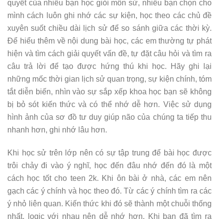
quyết của nhiều bạn học giỏi môn sử, nhiều bạn chọn cho
mình cách luôn ghi nhớ các sự kiện, học theo các chủ đề
xuyên suốt chiều dài lịch sử để so sánh giữa các thời kỳ.
Để hiểu thêm về nội dung bài học, các em thường tự phát
hiện và tìm cách giải quyết vấn đề, tự đặt câu hỏi và tìm ra
câu trả lời để tạo được hứng thú khi học. Hãy ghi lại
những mốc thời gian lịch sử quan trọng, sự kiện chính, tóm
tắt diễn biến, nhìn vào sự sắp xếp khoa học bạn sẽ không
bị bỏ sót kiến thức và có thể nhớ dễ hơn. Việc sử dụng
hình ảnh của sơ đồ tư duy giúp não của chúng ta tiếp thu
nhanh hơn, ghi nhớ lâu hơn.
Khi học sử trên lớp nên có sự tập trung để bài học được
trôi chảy đi vào ý nghĩ, học đến đâu nhớ đến đó là một
cách học tốt cho teen 2k. Khi ôn bài ở nhà, các em nên
gạch các ý chính và học theo đó. Từ các ý chính tìm ra các
ý nhỏ liên quan. Kiến thức khi đó sẽ thành một chuỗi thống
nhất, logic với nhau nên dễ nhớ hơn. Khi bạn đã tìm ra