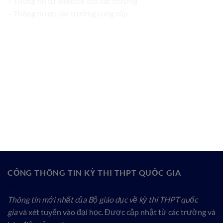
– Thông tin từ website của các trường
– Thông tin do các trường cung cấp
CỔNG THÔNG TIN KỲ THI THPT QUỐC GIA
Thông tin mới nhất của Bộ giáo dục về kỳ thi THPT quốc
gia
và xét tuyển vào đại học. Được cập nhật từ các trường và