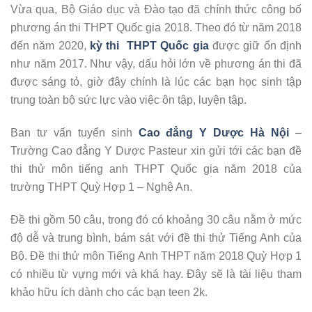
Vừa qua, Bộ Giáo dục và Đào tạo đã chính thức công bố
phương án thi THPT Quốc gia 2018. Theo đó từ năm 2018
đến năm 2020,
kỳ thi THPT Quốc gia
được giữ ổn định
như năm 2017. Như vậy, dấu hỏi lớn về phương án thi đã
được sáng tỏ, giờ đây chính là lúc các bạn học sinh tập
trung toàn bộ sức lực vào việc ôn tập, luyện tập.
Ban tư vấn tuyển sinh
Cao đẳng Y Dược Hà Nội
–
Trường Cao đẳng Y Dược Pasteur xin gửi tới các bạn đề
thi thử môn tiếng anh THPT Quốc gia năm 2018 của
trường THPT Quỳ Hợp 1 – Nghệ An.
Đề thi gồm 50 câu, trong đó có khoảng 30 câu nằm ở mức
độ dễ và trung bình, bám sát với đề thi thử Tiếng Anh của
Bộ. Đề thi thử môn Tiếng Anh THPT năm 2018 Quỳ Hợp 1
có nhiều từ vựng mới và khá hay. Đây sẽ là tài liệu tham
khảo hữu ích dành cho các bạn teen 2k.