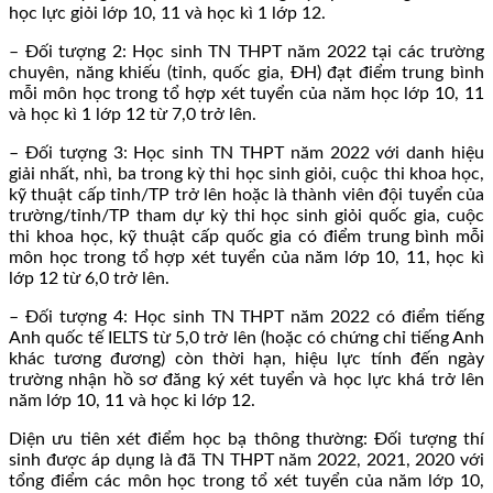
học lực giỏi lớp 10, 11 và học kì 1 lớp 12.
– Đối tượng 2: Học sinh TN THPT năm 2022 tại các trường
chuyên, năng khiếu (tỉnh, quốc gia, ĐH) đạt điểm trung bình
mỗi môn học trong tổ hợp xét tuyển của năm học lớp 10, 11
và học kì 1 lớp 12 từ 7,0 trở lên.
– Đối tượng 3: Học sinh TN THPT năm 2022 với danh hiệu
giải nhất, nhì, ba trong kỳ thi học sinh giỏi, cuộc thi khoa học,
kỹ thuật cấp tỉnh/TP trở lên hoặc là thành viên đội tuyển của
trường/tỉnh/TP tham dự kỳ thi học sinh giỏi quốc gia, cuộc
thi khoa học, kỹ thuật cấp quốc gia có điểm trung bình mỗi
môn học trong tổ hợp xét tuyển của năm lớp 10, 11, học kì
lớp 12 từ 6,0 trở lên.
– Đối tượng 4: Học sinh TN THPT năm 2022 có điểm tiếng
Anh quốc tế IELTS từ 5,0 trở lên (hoặc có chứng chỉ tiếng Anh
khác tương đương) còn thời hạn, hiệu lực tính đến ngày
trường nhận hồ sơ đăng ký xét tuyển và học lực khá trở lên
năm lớp 10, 11 và học ki lớp 12.
Diện ưu tiên xét điểm học bạ thông thường: Đối tượng thí
sinh được áp dụng là đã TN THPT năm 2022, 2021, 2020 với
tổng điểm các môn học trong tổ xét tuyển của năm lớp 10,