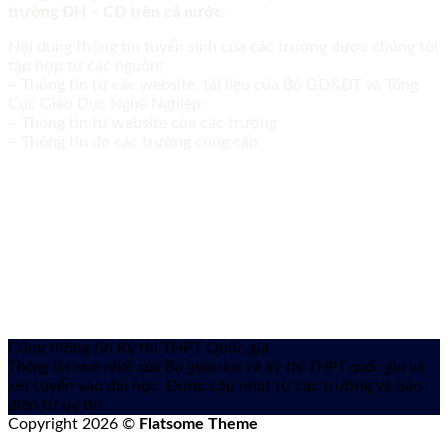
trường ĐH – CĐ trên cả nước.
Nội dung thông tin tuyển sinh của các trường được chúng tôi
tập hợp từ các nguồn:
– Thông tin từ các website, tài liệu của Bộ GD&ĐT và Tổng
Cục Giáo Dục Nghề Nghiệp;
– Thông tin từ website của các trường
– Thông tin do các trường cung cấp
Cổng thông tin Kỳ thi THPT Quốc gia
Thông tin mới nhất của Bộ giáo dục về kỳ thi THPT quốc gia
và
xét tuyển vào đại học. Được cập nhật từ các trường và báo
điện tử uy tín.
Copyright 2026 ©
Flatsome Theme