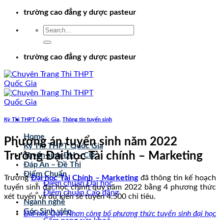
Chuyển
trường cao đẳng y dược pasteur
đến
nội
dung
trường cao đẳng y dược pasteur
Kỳ Thi THPT Quốc Gia
,
Thông tin tuyển sinh
Home
Phương án tuyển sinh năm 2022
Kỳ Thi THPT Quốc Gia
Trường Đại học Tài chính – Marketing
Tuyển sinh ĐH – CĐ
Đáp Án – Đề Thi
Điểm Chuẩn
Trường
Đại học Tài Chính – Marketing
đã thông tin kế hoạch
Điểm chuẩn Đại học
tuyển sinh đại học chính quy năm 2022 bằng 4 phương thức
Điểm chuẩn Cao đẳng
xét tuyển và dự kiến sẽ tuyển 4.500 chỉ tiêu.
Ngành nghề
Góc Sinh viên
Đại học Quy Nhơn công bố phương thức tuyển sinh đại học