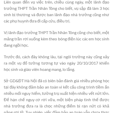
Liên quan đến vụ việc trên, chiều cùng ngày, một lãnh đạo
trường THPT Trần Nhân Tông cho biết, vụ sập đã làm 3 học
sinh bị thương và được ban lãnh đạo nhà trường cũng như
các phụ huynh đưa đi cấp cứu, điều trị.
Vị lãnh đạo trường THPT Trần Nhân Tông cũng cho biết, một
mảng trần rơi xuống kèm theo bóng điện lúc các em học sinh
đang ngồi học.
Trước đó, cách đây không lâu, tại ngôi trường này cũng xảy
ra một vụ đổ tường tương tự vào ngày 20/10/2017 khiến
học sinh và giáo viên hoang mang, lo lắng.
Sở GD&ĐT Hà Nội đã có biên bản đánh giá nhiều phòng học
tại đây không đảm bảo an toàn vì kết cấu công trình tiềm ẩn
nhiều mối nguy hiểm, tường trụ xuất hiện nhiều vết nứt lớn.
Để hạn chế nguy cơ rơi vữa, một biện pháp tình thế được
nhà trường đưa ra là chọc những điểm bị rạn nứt có khả
năng rơi lở. Tuy nhiên, việc đảm bảo an toàn vẫn chưa thực