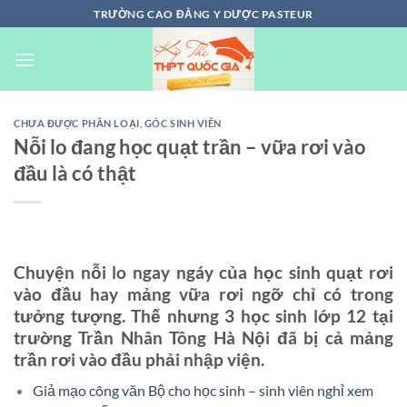
Chuyển
TRƯỜNG CAO ĐẲNG Y DƯỢC PASTEUR
đến
nội
dung
CHƯA ĐƯỢC PHÂN LOẠI
,
GÓC SINH VIÊN
Nỗi lo đang học quạt trần – vữa rơi vào
đầu là có thật
Chuyện nỗi lo ngay ngáy của học sinh quạt rơi
vào đầu hay mảng vữa rơi ngỡ chỉ có trong
tưởng tượng. Thế nhưng 3 học sinh lớp 12 tại
trường Trần Nhân Tông Hà Nội đã bị cả mảng
trần rơi vào đầu phải nhập viện.
Giả mạo công văn Bộ cho học sinh – sinh viên nghỉ xem