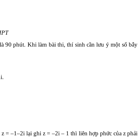
THPT
 90 phút. Khi làm bài thi, thí sinh cần lưu ý một số bẫy
i.
 = –1–2i lại ghi z = –2i – 1 thì liên hợp phức của z phải