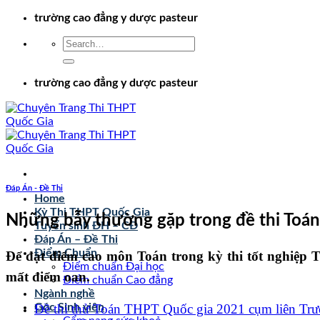
Chuyển
trường cao đẳng y dược pasteur
đến
nội
dung
trường cao đẳng y dược pasteur
Đáp Án - Đề Thi
Home
Kỳ Thi THPT Quốc Gia
Những bẫy thường gặp trong đề thi Toán
Tuyển sinh ĐH – CĐ
Đáp Án – Đề Thi
Điểm Chuẩn
Để đạt điểm cao môn Toán trong kỳ thi tốt nghiệp T
Điểm chuẩn Đại học
mất điểm oan.
Điểm chuẩn Cao đẳng
Ngành nghề
Đề thi thử Toán THPT Quốc gia 2021 cụm liên 
Góc Sinh viên