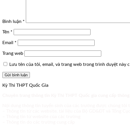
Bình luận
*
Tên
*
Email
*
Trang web
Lưu tên của tôi, email, và trang web trong trình duyệt này ch
Kỳ Thi THPT Quốc Gia
Chuyên trang thông tin Kỳ Thi THPT Quốc gia cung cấp thông
Nội dung thông tin tuyển sinh của các trường được chúng tôi 
– Thông tin từ các website, tài liệu của Bộ GD&ĐT và Tổng C
– Thông tin từ website của các trường
– Thông tin do các trường cung cấp