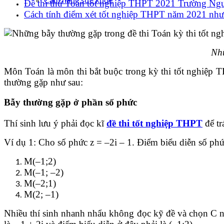
Cẩm nang sức khoẻ
Đề thi thử Toán tốt nghiệp THPT 2021 Trường N
Cách tính điểm xét tốt nghiệp THPT năm 2021 như
Nhữ
Môn Toán là môn thi bắt buộc trong kỳ thi tốt nghiệp TH
thường gặp như sau:
Bẫy thường gặp ở phần số phức
Thí sinh lưu ý phải đọc kĩ
đề thi tốt nghiệp THPT
để tr
Ví dụ 1: Cho số phức z = –2i – 1. Điểm biểu diễn số phức
M(–1;2)
M(–1; –2)
M(–2;1)
M(2; –1)
Nhiều thí sinh nhanh nhẩu không đọc kỹ đề và chọn C nhưn