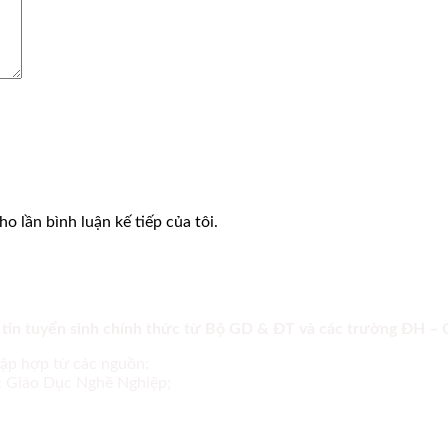
o lần bình luận kế tiếp của tôi.
 tin tuyển sinh chính thức từ Bộ GD & ĐT và các trường ĐH –
tập hợp từ các nguồn:
ục Giáo Dục Nghề Nghiệp;