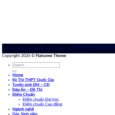
Cổng thông tin Kỳ thi THPT Quốc gia
Thông tin mới nhất của Bộ giáo dục về kỳ thi THPT quốc gia
và xét
Copyright 2026 ©
Flatsome Theme
Home
Kỳ Thi THPT Quốc Gia
Tuyển sinh ĐH – CĐ
Đáp Án – Đề Thi
Điểm Chuẩn
Điểm chuẩn Đại học
Điểm chuẩn Cao đẳng
Ngành nghề
Góc Sinh viên