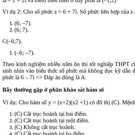
là – 1 + 2i và điểm biểu diễn ở đây phải là (–1;2)
Ví dụ 2: Cho số phức z = 6 + 7i. Số phức liên hợp của z 
(6; –7).
(6; 7).
C(–6;7).
(–6; –7).
Theo kinh nghiệm nhiều năm ôn thi tốt nghiệp THPT ch
sinh nhìn vào biểu thức số phức mà không đọc kỹ dẫn đến
phức là 6 – 7i => Đáp án đúng là A.
Bẫy thường gặp ở phần khảo sát hàm số
Ví dụ: Cho hàm số y = (x+2)(x2 +1) có đồ thị (C). Mện
(C) Cắt trục hoành tại hai điểm.
(C) Cắt trục hoành tại một điểm.
(C) Không cắt trục hoành.
(C) Cắt trục hoành tại ba điểm.