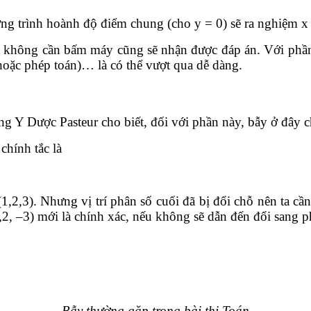
ng trình hoành độ điểm chung (cho y = 0) sẽ ra nghiệm x 
 không cần bấm máy cũng sẽ nhận được đáp án. Với phần k
ị hoặc phép toán)… là có thể vượt qua dễ dàng.
 Y Dược Pasteur cho biết, đối với phần này, bẫy ở đây 
chính tắc là
1,2,3). Nhưng vị trí phân số cuối đã bị đổi chỗ nên ta cầ
,2, –3) mới là chính xác, nếu không sẽ dẫn đến đổi sang ph
Bẫy thường gặp trong bài thi Toán