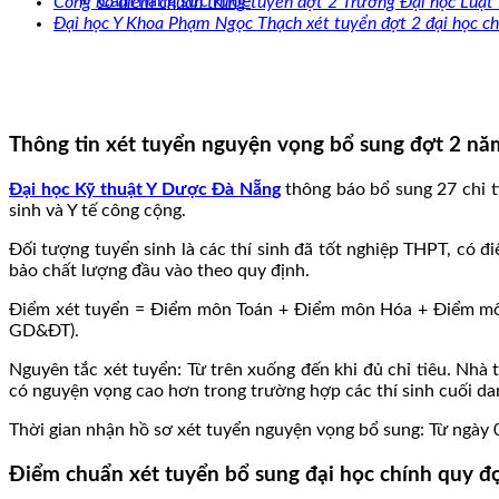
Cẩm nang sức khoẻ
Công bố điểm chuẩn trúng tuyển đợt 2 Trường Đại học Luật
Đại học Y Khoa Phạm Ngọc Thạch xét tuyển đợt 2 đại học c
Thông tin xét tuyển nguyện vọng bổ sung đợt 2 n
Đại học Kỹ thuật Y Dược Đà Nẵng
thông báo bổ sung 27 chỉ t
sinh và Y tế công cộng.
Đối tượng tuyển sinh là các thí sinh đã tốt nghiệp THPT, có
bảo chất lượng đầu vào theo quy định.
Điểm xét tuyển = Điểm môn Toán + Điểm môn Hóa + Điểm môn 
GD&ĐT).
Nguyên tắc xét tuyển: Từ trên xuống đến khi đủ chỉ tiêu. Nhà 
có nguyện vọng cao hơn trong trường hợp các thí sinh cuối da
Thời gian nhận hồ sơ xét tuyển nguyện vọng bổ sung: Từ ngà
Điểm chuẩn xét tuyển bổ sung đại học chính quy đ