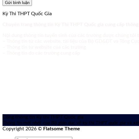
Kỳ Thi THPT Quốc Gia
Chuyên trang thông tin Kỳ Thi THPT Quốc gia cung cấp thông
Nội dung thông tin tuyển sinh của các trường được chúng tôi 
– Thông tin từ các website, tài liệu của Bộ GD&ĐT và Tổng C
– Thông tin từ website của các trường
– Thông tin do các trường cung cấp
Cổng thông tin Kỳ thi THPT Quốc gia
Thông tin mới nhất của Bộ giáo dục về kỳ thi THPT quốc gia
và xét
Copyright 2026 ©
Flatsome Theme