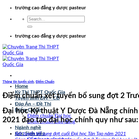
Chuyển
trường cao đẳng y dược pasteur
đến
nội
dung
trường cao đẳng y dược pasteur
Thông tin tuyển sinh
,
Điểm Chuẩn
Home
Kỳ Thi THPT Quốc Gia
Điểm chuẩn xét tuyển bổ sung đợt 2 Tr
Tuyển sinh ĐH – CĐ
Đáp Án – Đề Thi
Đại học Kỹ thuật Y Dược Đà Nẵng chính
Điểm Chuẩn
Điểm chuẩn Đại học
2021 đạo tạo đại học chính quy như sau:
Điểm chuẩn Cao đẳng
Ngành nghề
Góc Sinh viên
Xét tuyển bổ sung đợt cuối Đại học Tân Tạo năm 2021