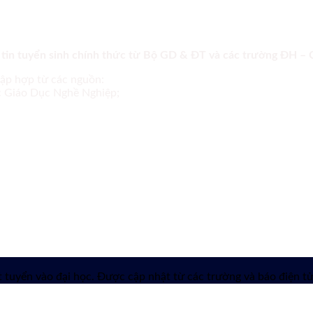
 tin tuyển sinh chính thức từ Bộ GD & ĐT và các trường ĐH –
tập hợp từ các nguồn:
ục Giáo Dục Nghề Nghiệp;
 tuyển vào đại học. Được cập nhật từ các trường và báo điện tử 