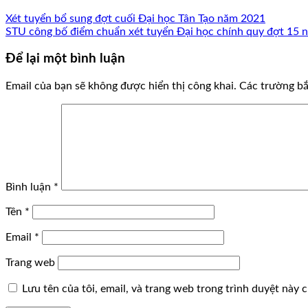
Xét tuyển bổ sung đợt cuối Đại học Tân Tạo năm 2021
STU công bố điểm chuẩn xét tuyển Đại học chính quy đợt 15
Để lại một bình luận
Email của bạn sẽ không được hiển thị công khai.
Các trường b
Bình luận
*
Tên
*
Email
*
Trang web
Lưu tên của tôi, email, và trang web trong trình duyệt này ch