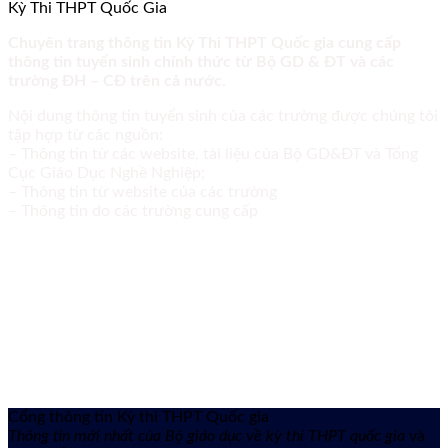
Kỳ Thi THPT Quốc Gia
Chuyên trang thông tin Kỳ Thi THPT Quốc gia cung cấp
thông tin tuyển sinh chính thức từ Bộ GD & ĐT và các
trường ĐH – CĐ trên cả nước.
Nội dung thông tin tuyển sinh của các trường được chúng tôi
tập hợp từ các nguồn:
– Thông tin từ các website, tài liệu của Bộ GD&ĐT và Tổng
Cục Giáo Dục Nghề Nghiệp;
– Thông tin từ website của các trường
– Thông tin do các trường cung cấp
Cổng thông tin Kỳ thi THPT Quốc gia
Thông tin mới nhất của Bộ giáo dục về kỳ thi THPT quốc gia
và