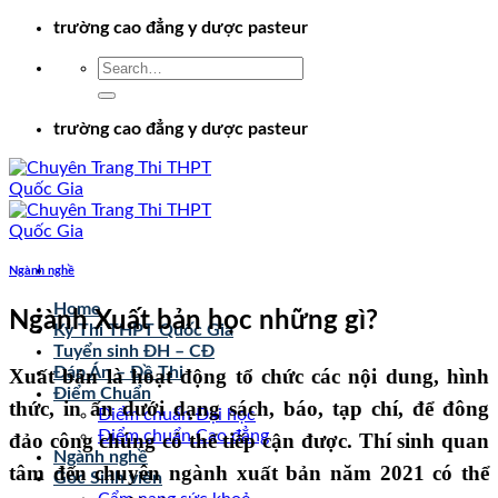
Chuyển
trường cao đẳng y dược pasteur
đến
nội
dung
trường cao đẳng y dược pasteur
Ngành nghề
Home
Ngành Xuất bản học những gì?
Kỳ Thi THPT Quốc Gia
Tuyển sinh ĐH – CĐ
Đáp Án – Đề Thi
Xuất bản là hoạt động tổ chức các nội dung, hình
Điểm Chuẩn
thức, in ấn dưới dạng sách, báo, tạp chí, để đông
Điểm chuẩn Đại học
Điểm chuẩn Cao đẳng
đảo công chúng có thể tiếp cận được. Thí sinh quan
Ngành nghề
tâm đến chuyên ngành xuất bản năm 2021 có thể
Góc Sinh viên