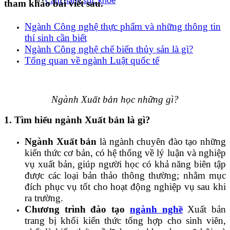
Cẩm nang sức khoẻ
tham khảo bài viết sau.
Ngành Công nghệ thực phẩm và những thông tin
thí sinh cần biết
Ngành Công nghệ chế biến thủy sản là gì?
Tổng quan về ngành Luật quốc tế
Ngành Xuất bản học những gì?
1. Tìm hiểu ngành Xuất bản là gì?
Ngành Xuất bản
là ngành chuyên đào tạo những
kiến thức cơ bản, có hệ thống về lý luận và nghiệp
vụ xuất bản, giúp người học có khả năng biên tập
được các loại bản thảo thông thường; nhằm mục
đích phục vụ tốt cho hoạt động nghiệp vụ sau khi
ra trường.
Chương trình đào tạo
ngành nghề
Xuất bản
trang bị khối kiến thức tổng hợp cho sinh viên,