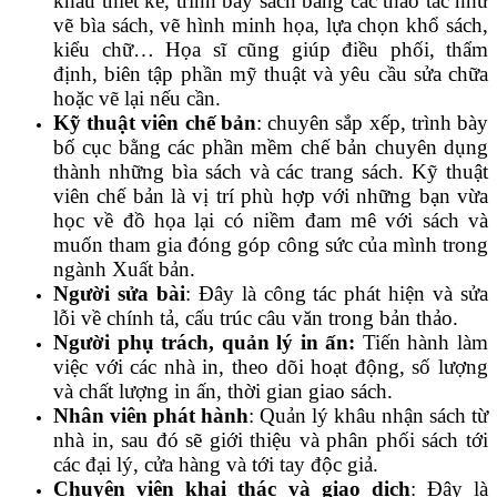
khâu thiết kế, trình bày sách bằng các thao tác như
vẽ bìa sách, vẽ hình minh họa, lựa chọn khổ sách,
kiểu chữ… Họa sĩ cũng giúp điều phối, thẩm
định, biên tập phần mỹ thuật và yêu cầu sửa chữa
hoặc vẽ lại nếu cần.
Kỹ thuật viên chế bản
: chuyên sắp xếp, trình bày
bố cục bằng các phần mềm chế bản chuyên dụng
thành những bìa sách và các trang sách. Kỹ thuật
viên chế bản là vị trí phù hợp với những bạn vừa
học về đồ họa lại có niềm đam mê với sách và
muốn tham gia đóng góp công sức của mình trong
ngành Xuất bản.
Người sửa bài
: Đây là công tác phát hiện và sửa
lỗi về chính tả, cấu trúc câu văn trong bản thảo.
Người phụ trách, quản lý in ấn:
Tiến hành làm
việc với các nhà in, theo dõi hoạt động, số lượng
và chất lượng in ấn, thời gian giao sách.
Nhân viên phát hành
: Quản lý khâu nhận sách từ
nhà in, sau đó sẽ giới thiệu và phân phối sách tới
các đại lý, cửa hàng và tới tay độc giả.
Chuyên viên khai thác và giao dịch
: Đây là