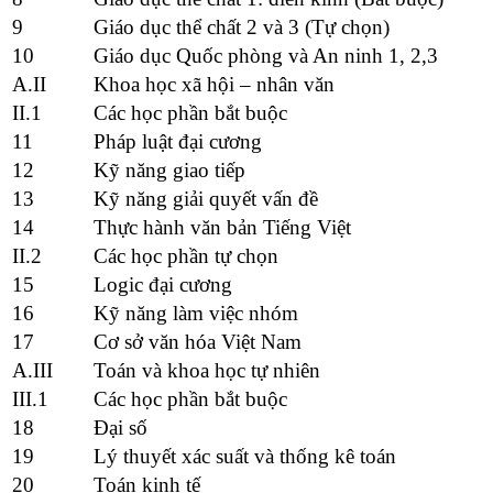
9
Giáo dục thể chất 2 và 3 (Tự chọn)
10
Giáo dục Quốc phòng và An ninh 1, 2,3
A.II
Khoa học xã hội – nhân văn
II.1
Các học phần bắt buộc
11
Pháp luật đại cương
12
Kỹ năng giao tiếp
13
Kỹ năng giải quyết vấn đề
14
Thực hành văn bản Tiếng Việt
II.2
Các học phần tự chọn
15
Logic đại cương
16
Kỹ năng làm việc nhóm
17
Cơ sở văn hóa Việt Nam
A.III
Toán và khoa học tự nhiên
III.1
Các học phần bắt buộc
18
Đại số
19
Lý thuyết xác suất và thống kê toán
20
Toán kinh tế