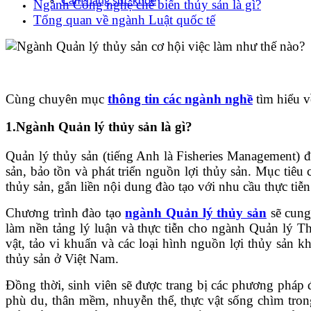
Cẩm nang sức khoẻ
Ngành Công nghệ chế biến thủy sản là gì?
Tổng quan về ngành Luật quốc tế
Cùng chuyên mục
thông tin các ngành nghề
tìm hiểu v
1.Ngành Quản lý thủy sản là gì?
Quản lý thủy sản (tiếng Anh là Fisheries Management) đư
sản, bảo tồn và phát triển nguồn lợi thủy sản. Mục tiêu
thủy sản, gắn liền nội dung đào tạo với nhu cầu thực ti
Chương trình đào tạo
ngành Quản lý thủy sản
sẽ cung
làm nền tảng lý luận và thực tiễn cho ngành Quản lý T
vật, tảo vi khuẩn và các loại hình nguồn lợi thủy sản k
thủy sản ở Việt Nam.
Đồng thời, sinh viên sẽ được trang bị các phương pháp 
phù du, thân mềm, nhuyễn thể, thực vật sống chìm trong