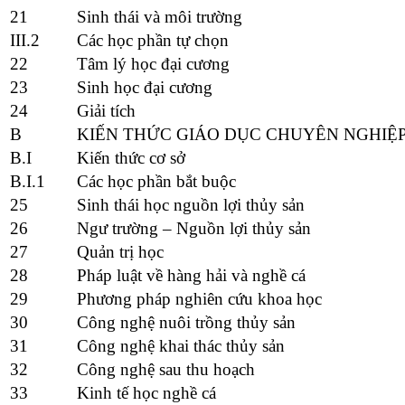
21
Sinh thái và môi trường
III.2
Các học phần tự chọn
22
Tâm lý học đại cương
23
Sinh học đại cương
24
Giải tích
B
KIẾN THỨC GIÁO DỤC CHUYÊN NGHIỆ
B.I
Kiến thức cơ sở
B.I.1
Các học phần bắt buộc
25
Sinh thái học nguồn lợi thủy sản
26
Ngư trường – Nguồn lợi thủy sản
27
Quản trị học
28
Pháp luật về hàng hải và nghề cá
29
Phương pháp nghiên cứu khoa học
30
Công nghệ nuôi trồng thủy sản
31
Công nghệ khai thác thủy sản
32
Công nghệ sau thu hoạch
33
Kinh tế học nghề cá