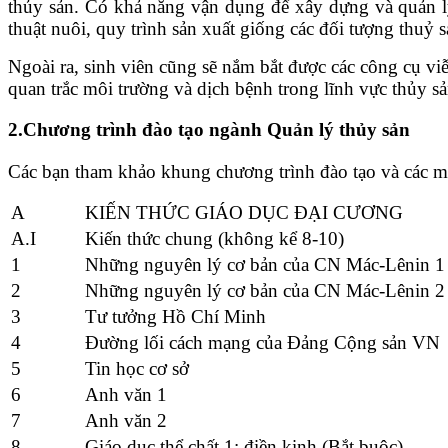
thủy sản. Có khả năng vận dụng để xây dựng và quản lý
thuật nuôi, quy trình sản xuất giống các đối tượng thuỷ s
Ngoài ra, sinh viên cũng sẽ nắm bắt được các công cụ vi
quan trắc môi trường và dịch bệnh trong lĩnh vực thủy sả
2.Chương trình đào tạo ngành Quản lý thủy sản
Các bạn tham khảo khung chương trình đào tạo và các m
A
KIẾN THỨC GIÁO DỤC ĐẠI CƯƠNG
A.I
Kiến thức chung (không kể 8-10)
1
Những nguyên lý cơ bản của CN Mác-Lênin 1
2
Những nguyên lý cơ bản của CN Mác-Lênin 2
3
Tư tưởng Hồ Chí Minh
4
Đường lối cách mạng của Đảng Cộng sản VN
5
Tin học cơ sở
6
Anh văn 1
7
Anh văn 2
8
Giáo dục thể chất 1: điền kinh (Bắt buộc)