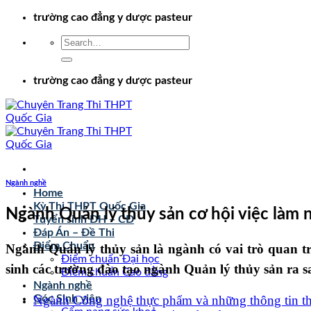
Chuyển
trường cao đẳng y dược pasteur
đến
nội
dung
trường cao đẳng y dược pasteur
Ngành nghề
Home
Kỳ Thi THPT Quốc Gia
Ngành Quản lý thủy sản cơ hội việc làm 
Tuyển sinh ĐH – CĐ
Đáp Án – Đề Thi
Điểm Chuẩn
Ngành Quản lý thủy sản là ngành có vai trò quan tr
Điểm chuẩn Đại học
sinh các trường đào tạo ngành Quản lý thủy sản ra s
Điểm chuẩn Cao đẳng
Ngành nghề
Ngành Công nghệ thực phẩm và những thông tin thí
Góc Sinh viên