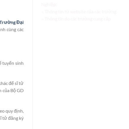
Nghiệp;
– Thông tin từ website của các trường
– Thông tin do các trường cung cấp
Trường Đại
inh cùng các
ế tuyển sinh
khác để sĩ tử
ển của Bộ GD
eo quy định,
ĩ tử đăng ký