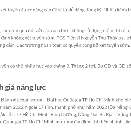
xét tuyển được nâng cấp để sĩ tử dễ dàng đăng ký. Nhiều kênh t
các năm qua đối với các cách thức không sử dụng điểm thi tốt 
định không xét tuyển sớm, PGS-Tiến sĩ Nguyễn Thu Thủy trả lời
hông cấm. Các trường hoàn toàn có quyền công bố xét tuyển sớm.
uyển có thể nhập học vào tháng 9. Tháng 2 tới, Bộ GD và GD s
h giá năng lực
 Đánh giá chất lượng – Đại học Quốc gia TP Hồ Chí Minh, cho bi
 như năm 2022. Ngoài 17 tỉnh, thành phố như năm 2022 (Đà Nẵng
ắk Lắk, TP Hồ Chí Minh, Bình Dương, Đồng Nai, Bà Rịa – Vũng T
ọc Quốc gia TP Hồ Chí Minh mở rộng địa điểm thi thêm 4 tỉnh Lâ