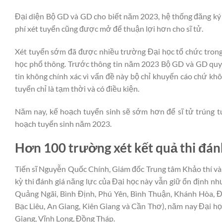
Đại diện Bộ GD và GD cho biết năm 2023, hệ thống đăng ký 
phí xét tuyển cũng được mở để thuận lợi hơn cho sĩ tử.
Xét tuyển sớm đã được nhiều trường Đại học tổ chức trong 
học phổ thông. Trước thông tin năm 2023 Bộ GD và GD quy 
tin không chính xác vì vấn đề này bộ chỉ khuyến cáo chứ k
tuyển chỉ là tạm thời và có điều kiện.
Năm nay, kế hoạch tuyển sinh sẽ sớm hơn để sĩ tử trúng t
hoạch tuyển sinh năm 2023.
Hơn 100 trường xét kết quả thi đán
Tiến sĩ Nguyễn Quốc Chính, Giám đốc Trung tâm Khảo thí và
kỳ thi đánh giá năng lực của Đại học này vẫn giữ ổn định
Quảng Ngãi, Bình Định, Phú Yên, Bình Thuận, Khánh Hòa, Đ
Bạc Liêu, An Giang, Kiên Giang và Cần Thơ), năm nay Đại h
Giang, Vĩnh Long, Đồng Tháp.