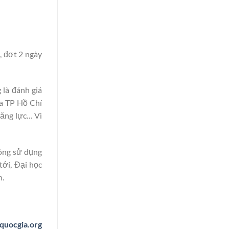
, đợt 2 ngày
 là đánh giá
ia TP Hồ Chí
năng lực… Vì
ng sử dụng
tới, Đại học
n.
quocgia.org