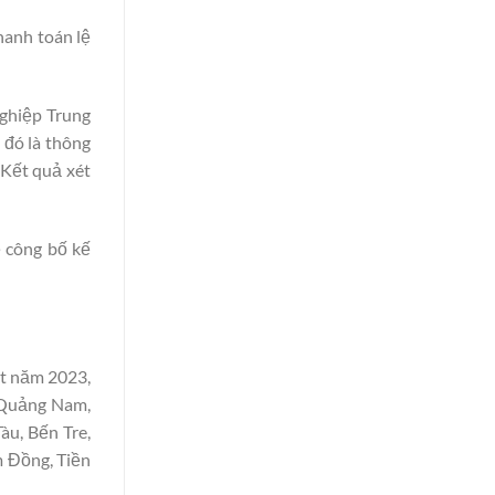
hanh toán lệ
nghiệp Trung
 đó là thông
 Kết quả xét
ẽ công bố kế
ết năm 2023,
, Quảng Nam,
àu, Bến Tre,
m Đồng, Tiền