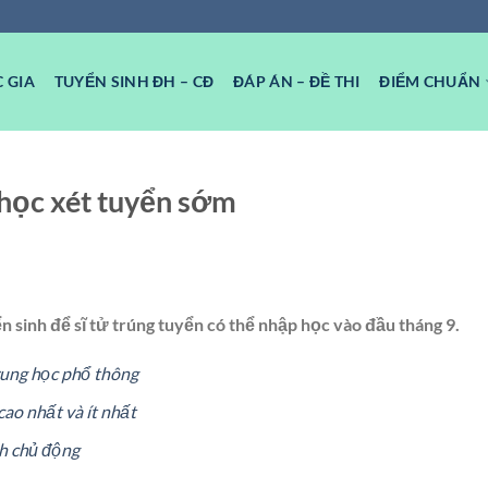
 GIA
TUYỂN SINH ĐH – CĐ
ĐÁP ÁN – ĐỀ THI
ĐIỂM CHUẨN
học xét tuyển sớm
n sinh để sĩ tử trúng tuyển có thể nhập học vào đầu tháng 9.
Trung học phổ thông
ao nhất và ít nhất
h chủ động