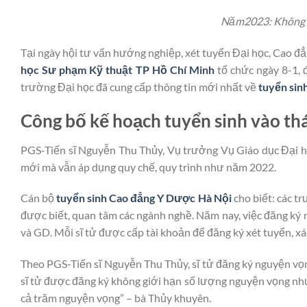
Năm2023: Không c
Tại ngày hội tư vấn hướng nghiệp, xét tuyển Đại học, Cao 
học Sư phạm Kỹ thuật TP Hồ Chí Minh
tổ chức ngày 8-1, 
trường Đại học đã cung cấp thông tin mới nhất về
tuyển sin
Công bố kế hoạch tuyển sinh vào th
PGS-Tiến sĩ Nguyễn Thu Thủy, Vụ trưởng Vụ Giáo dục Đại h
mới mà vẫn áp dụng quy chế, quy trình như năm 2022.
Cán bộ
tuyển sinh Cao đẳng Y Dược Hà Nội
cho biết: các tr
được biết, quan tâm các ngành nghề. Năm nay, việc đăng ký 
và GD. Mỗi sĩ tử được cấp tài khoản để đăng ký xét tuyển, 
Theo PGS-Tiến sĩ Nguyễn Thu Thủy, sĩ tử đăng ký nguyện vọng
sĩ tử được đăng ký không giới hạn số lượng nguyện vọng như
cả trăm nguyện vọng” – bà Thủy khuyên.