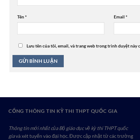
Tên
*
Email
*
Lưu tên của tôi, email, và trang web trong trình duyệt này c
CỔNG THÔNG TIN KỲ THI THPT QUỐC GIA
Thông tin mới nhất của Bộ giáo dục về kỳ thi THPT quốc
gia
và xét tuyển vào đại học. Được cập nhật từ các trường