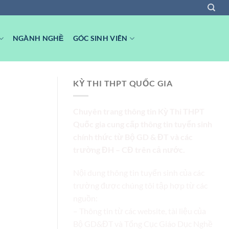
NGÀNH NGHỀ
GÓC SINH VIÊN
KỲ THI THPT QUỐC GIA
Chuyên trang thông tin Kỳ Thi THPT
Quốc gia cung cấp thông tin tuyển sinh
chính thức từ Bộ GD & ĐT và các
trường ĐH – CĐ trên cả nước.
Nội dung thông tin tuyển sinh của các
trường được chúng tôi tập hợp từ các
nguồn:
– Thông tin từ các website, tài liệu của
Bộ GD&ĐT và Tổng Cục Giáo Dục Nghề