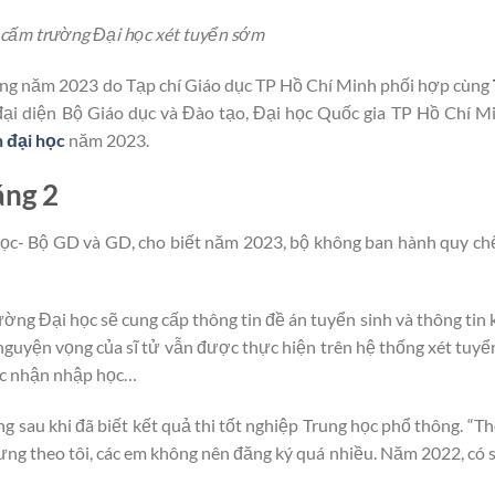
ấm trường Đại học xét tuyển sớm
đẳng năm 2023 do Tạp chí Giáo dục TP Hồ Chí Minh phối hợp cùng
đại diện Bộ Giáo dục và Đào tạo, Đại học Quốc gia TP Hồ Chí M
h đại học
năm 2023.
áng 2
ọc- Bộ GD và GD, cho biết năm 2023, bộ không ban hành quy ch
ường Đại học sẽ cung cấp thông tin đề án tuyển sinh và thông tin 
nguyện vọng của sĩ tử vẫn được thực hiện trên hệ thống xét tuy
xác nhận nhập học…
 sau khi đã biết kết quả thi tốt nghiệp Trung học phổ thông. “Th
ng theo tôi, các em không nên đăng ký quá nhiều. Năm 2022, có s