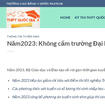
Chuyển
TRƯỜNG CAO ĐẲNG Y DƯỢC PASTEUR
đến
nội
HOME
KỲ THI THPT QUỐC
dung
THÔNG TIN TUYỂN SINH
Năm2023: Không cấm trường Đại 
Năm 2023, Bộ Giáo dục và Đào tạo sẽ rút gọn thời gian tuyể
Năm 2023 tiếp tục giảm chỉ tiêu xét điểm thi tốt nghiệp 
Các phương thức xét tuyển có số lượng thí sinh nhập học c
Năm 2023 công bố phương án tuyển sinh sớm giúp thí sin