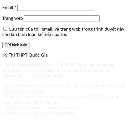
Email
*
Trang web
Lưu tên của tôi, email, và trang web trong trình duyệt này
cho lần bình luận kế tiếp của tôi.
Kỳ Thi THPT Quốc Gia
Chuyên trang thông tin Kỳ Thi THPT Quốc gia cung cấp
thông tin tuyển sinh chính thức từ Bộ GD & ĐT và các
trường ĐH – CĐ trên cả nước.
Nội dung thông tin tuyển sinh của các trường được chúng tôi
tập hợp từ các nguồn:
– Thông tin từ các website, tài liệu của Bộ GD&ĐT và Tổng
Cục Giáo Dục Nghề Nghiệp;
– Thông tin từ website của các trường
– Thông tin do các trường cung cấp