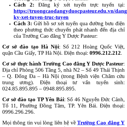
Cách 2:
Đăng ký xét tuyển trực tuyến tại:
https://truongcaodangyduocpasteur.edu.vn/dang
ky-xet-tuyen-truc-tuyen
Cách 3:
Gửi hồ sơ xét tuyển qua đường bưu điện
theo phương thức chuyển phát nhanh đến địa chỉ
của Trường Cao đẳng Y Dược Pasteur:
Cơ sở đào tạo Hà Nội
: Số 212 Hoàng Quốc Việt,
quận Cầu Giấy, TP Hà Nội. Điện thoại:
0996.212.212
.
Cơ sở thực hành Trường Cao đẳng Y Dược Pasteur
:
Địa chỉ Phòng 506 Tầng 5, nhà N2 – Số 49 Thái Thịnh
– Q. Đống Đa – Hà Nội (trong Bệnh viện Châm cứu
trung ương). Điện thoại tư vấn tuyển sinh:
024.85.895.895 – 0948.895.895.
Cơ sở đào tạo TP Yên Bái
: Số 46 Nguyễn Đức Cảnh,
Tổ 11, Phường Đồng Tâm, TP. Yên Bái. Điện thoại:
0996.296.296.
Mọi thông tin vui lòng liên hệ về
Trường Cao đẳng Y