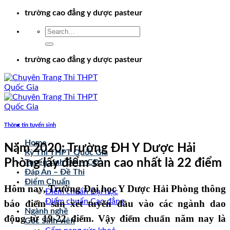
Chuyển
trường cao đẳng y dược pasteur
đến
nội
dung
trường cao đẳng y dược pasteur
Thông tin tuyển sinh
Home
Năm 2020: Trường ĐH Y Dược Hải
Kỳ Thi THPT Quốc Gia
Phòng lấy điểm sàn cao nhất là 22 điểm
Tuyển sinh ĐH – CĐ
Đáp Án – Đề Thi
Điểm Chuẩn
Hôm nay, Trường Đại học Y Dược Hải Phòng thông
Điểm chuẩn Đại học
Điểm chuẩn Cao đẳng
báo điểm sàn xét tuyển đầu vào các ngành dao
Ngành nghề
động từ 19-22 điểm. Vậy điểm chuẩn năm nay là
Góc Sinh viên