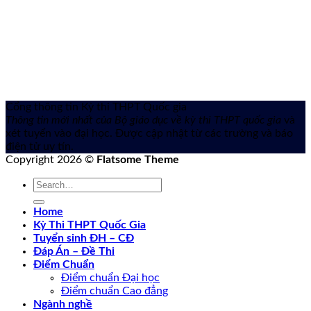
Cổng thông tin Kỳ thi THPT Quốc gia
Thông tin mới nhất của Bộ giáo dục về kỳ thi THPT quốc gia
và
xét tuyển vào đại học. Được cập nhật từ các trường và báo
điện tử uy tín.
Copyright 2026 ©
Flatsome Theme
Home
Kỳ Thi THPT Quốc Gia
Tuyển sinh ĐH – CĐ
Đáp Án – Đề Thi
Điểm Chuẩn
Điểm chuẩn Đại học
Điểm chuẩn Cao đẳng
Ngành nghề