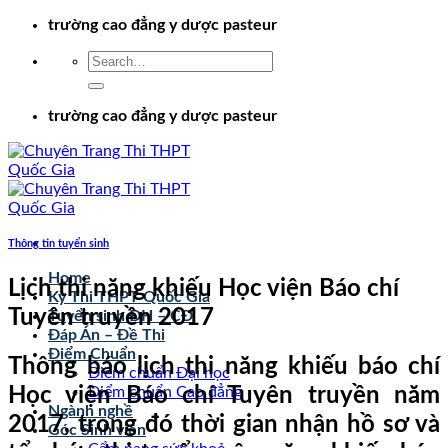
Chuyển
trường cao đẳng y dược pasteur
đến
nội
dung
trường cao đẳng y dược pasteur
Thông tin tuyển sinh
Home
Lịch thi năng khiếu Học viện Báo chí
Kỳ Thi THPT Quốc Gia
Tuyên truyền 2017
Tuyển sinh ĐH – CĐ
Đáp Án – Đề Thi
Điểm Chuẩn
Thông báo lịch thi năng khiếu báo chí
Điểm chuẩn Đại học
Học viện Báo chí Tuyên truyền năm
Điểm chuẩn Cao đẳng
Ngành nghề
2017, trong đó thời gian nhận hồ sơ và
Góc Sinh viên