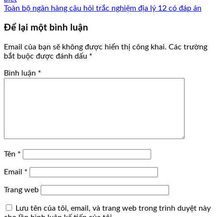
Toàn bộ ngân hàng câu hỏi trắc nghiệm địa lý 12 có đáp án
Để lại một bình luận
Email của bạn sẽ không được hiển thị công khai.
Các trường
bắt buộc được đánh dấu
*
Bình luận
*
Tên
*
Email
*
Trang web
Lưu tên của tôi, email, và trang web trong trình duyệt này