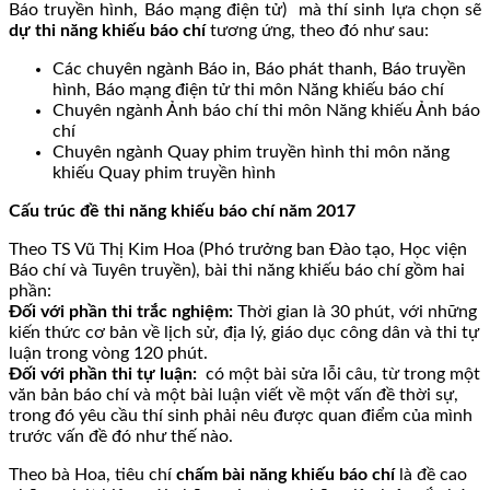
Báo truyền hình, Báo mạng điện tử) mà thí sinh lựa chọn sẽ
dự thi năng khiếu báo chí
tương ứng, theo đó như sau:
Các chuyên ngành Báo in, Báo phát thanh, Báo truyền
hình, Báo mạng điện tử thi môn Năng khiếu báo chí
Chuyên ngành Ảnh báo chí thi môn Năng khiếu Ảnh báo
chí
Chuyên ngành Quay phim truyền hình thi môn năng
khiếu Quay phim truyền hình
Cấu trúc đề thi năng khiếu báo chí năm 2017
Theo TS Vũ Thị Kim Hoa (Phó trưởng ban Đào tạo, Học viện
Báo chí và Tuyên truyền), bài thi năng khiếu báo chí gồm hai
phần:
Đối với phần thi trắc nghiệm:
Thời gian là 30 phút, với những
kiến thức cơ bản về lịch sử, địa lý, giáo dục công dân và thi tự
luận trong vòng 120 phút.
Đối với phần thi tự luận:
có một bài sửa lỗi câu, từ trong một
văn bản báo chí và một bài luận viết về một vấn đề thời sự,
trong đó yêu cầu thí sinh phải nêu được quan điểm của mình
trước vấn đề đó như thế nào.
Theo bà Hoa, tiêu chí
chấm bài năng khiếu báo chí
là đề cao