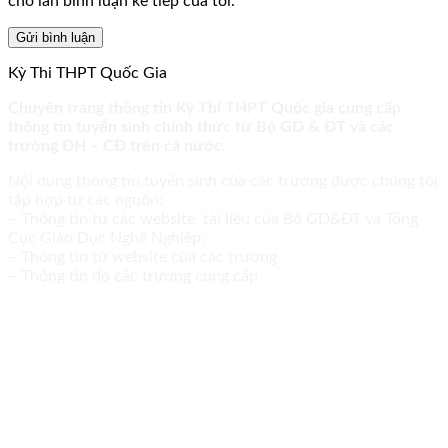
cho lần bình luận kế tiếp của tôi.
Kỳ Thi THPT Quốc Gia
Chuyên trang thông tin Kỳ Thi THPT Quốc gia cung cấp
thông tin tuyển sinh chính thức từ Bộ GD & ĐT và các
trường ĐH – CĐ trên cả nước.
Nội dung thông tin tuyển sinh của các trường được chúng tôi
tập hợp từ các nguồn:
– Thông tin từ các website, tài liệu của Bộ GD&ĐT và Tổng
Cục Giáo Dục Nghề Nghiệp;
– Thông tin từ website của các trường
– Thông tin do các trường cung cấp