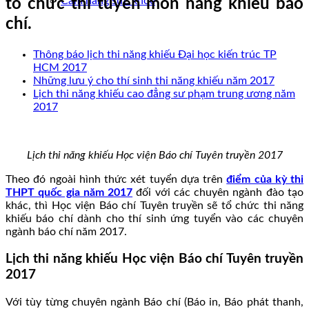
Cẩm nang sức khoẻ
tổ chức thi tuyển môn năng khiếu báo
chí.
Thông báo lịch thi năng khiếu Đại học kiến trúc TP
HCM 2017
Những lưu ý cho thí sinh thi năng khiếu năm 2017
Lịch thi năng khiếu cao đẳng sư phạm trung ương năm
2017
Lịch thi năng khiếu Học viện Báo chí Tuyên truyền 2017
Theo đó ngoài hình thức xét tuyển dựa trên
điểm của kỳ thi
THPT quốc gia năm 2017
đối với các chuyên ngành đào tạo
khác, thì Học viện Báo chí Tuyên truyền sẽ tổ chức thi năng
khiếu báo chí dành cho thí sinh ứng tuyển vào các chuyên
ngành báo chí năm 2017.
Lịch thi năng khiếu Học viện Báo chí Tuyên truyền
2017
Với tùy từng chuyên ngành Báo chí (Báo in, Báo phát thanh,