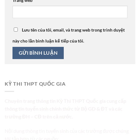
Trang web
Lưu tên của tôi, email, và trang web trong trình duyệt
này cho lần bình luận kế tiếp của tôi.
KỲ THI THPT QUỐC GIA
Chuyên trang thông tin Kỳ Thi THPT Quốc gia cung cấp
thông tin tuyển sinh chính thức từ Bộ GD & ĐT và các
trường ĐH – CĐ trên cả nước.
Nội dung thông tin tuyển sinh của các trường được chúng
tôi tập hợp từ các nguồn: