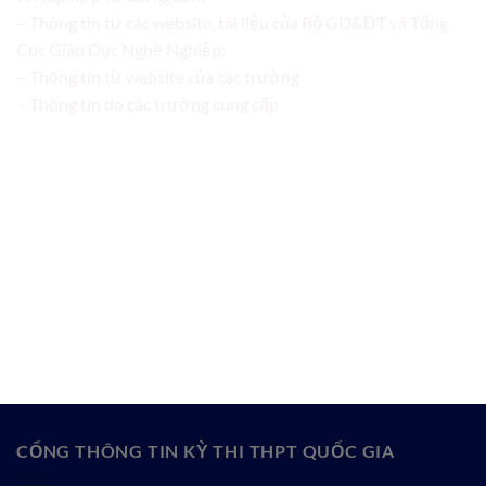
– Thông tin từ các website, tài liệu của Bộ GD&ĐT và Tổng
Cục Giáo Dục Nghề Nghiệp;
– Thông tin từ website của các trường
– Thông tin do các trường cung cấp
CỔNG THÔNG TIN KỲ THI THPT QUỐC GIA