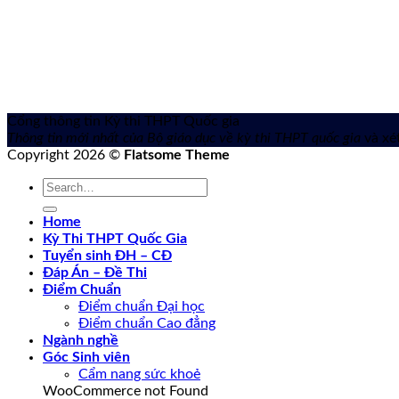
Cổng thông tin Kỳ thi THPT Quốc gia
Thông tin mới nhất của Bộ giáo dục về kỳ thi THPT quốc gia
và xét
Copyright 2026 ©
Flatsome Theme
Home
Kỳ Thi THPT Quốc Gia
Tuyển sinh ĐH – CĐ
Đáp Án – Đề Thi
Điểm Chuẩn
Điểm chuẩn Đại học
Điểm chuẩn Cao đẳng
Ngành nghề
Góc Sinh viên
Cẩm nang sức khoẻ
WooCommerce not Found