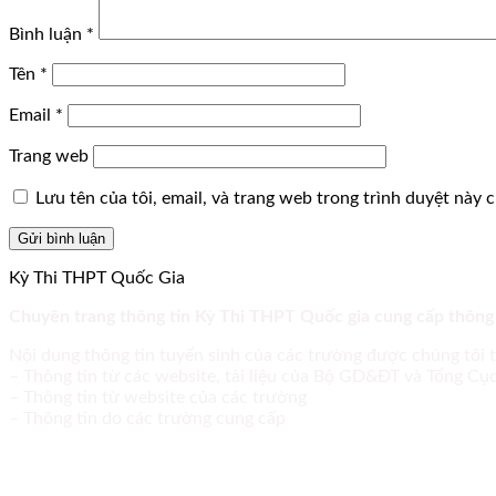
Bình luận
*
Tên
*
Email
*
Trang web
Lưu tên của tôi, email, và trang web trong trình duyệt này ch
Kỳ Thi THPT Quốc Gia
Chuyên trang thông tin Kỳ Thi THPT Quốc gia cung cấp thông
Nội dung thông tin tuyển sinh của các trường được chúng tôi 
– Thông tin từ các website, tài liệu của Bộ GD&ĐT và Tổng C
– Thông tin từ website của các trường
– Thông tin do các trường cung cấp