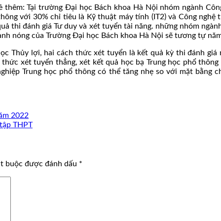
sẻ thêm: Tại trường Đại học Bách khoa Hà Nội nhóm ngành Côn
hông với 30% chỉ tiêu là Kỹ thuật máy tính (IT2) và Công nghệ t
quả thi đánh giá Tư duy và xét tuyển tài năng. những nhóm ngàn
ành nóng của Trường Đại học Bách khoa Hà Nội sẽ tương tự năm
 Thủy lợi, hai cách thức xét tuyển là kết quả kỳ thi đánh giá 
thức xét tuyển thẳng, xét kết quả học bạ Trung học phổ thông c
t nghiệp Trung học phổ thông có thể tăng nhẹ so với mặt bằng
năm 2022
 tập THPT
ắt buộc được đánh dấu
*