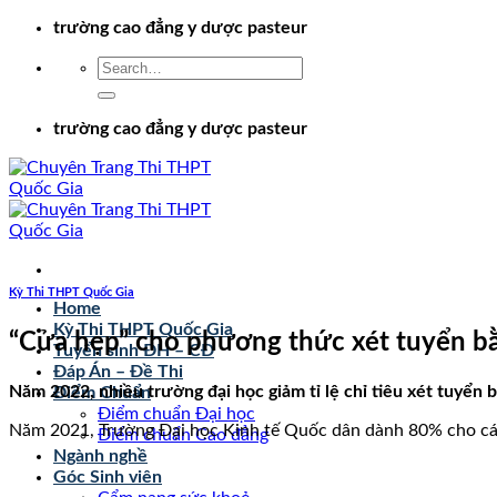
Chuyển
trường cao đẳng y dược pasteur
đến
nội
dung
trường cao đẳng y dược pasteur
Kỳ Thi THPT Quốc Gia
Home
Kỳ Thi THPT Quốc Gia
“Cửa hẹp” cho phương thức xét tuyển bằ
Tuyển sinh ĐH – CĐ
Đáp Án – Đề Thi
Năm 2022, nhiều trường đại học giảm tỉ lệ chỉ tiêu xét tuyển 
Điểm Chuẩn
Điểm chuẩn Đại học
Năm 2021, Trường Đại học Kinh tế Quốc dân dành 80% cho cá
Điểm chuẩn Cao đẳng
Ngành nghề
Góc Sinh viên