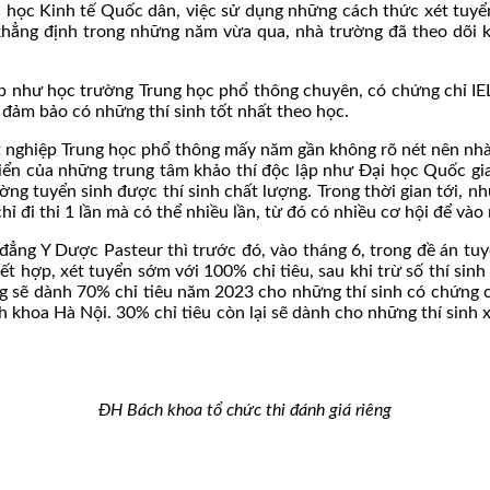
học Kinh tế Quốc dân, việc sử dụng những cách thức xét tuyển
hẳng định trong những năm vừa qua, nhà trường đã theo dõi k
p như học trường Trung học phổ thông chuyên, có chứng chỉ IELT
đảm bảo có những thí sinh tốt nhất theo học.
 nghiệp Trung học phổ thông mấy năm gần không rõ nét nên nhà
 triển của những trung tâm khảo thí độc lập như Đại học Quốc gi
ờng tuyển sinh được thí sinh chất lượng. Trong thời gian tới, nh
 chỉ đi thi 1 lần mà có thể nhiều lần, từ đó có nhiều cơ hội để 
ẳng Y Dược Pasteur thì trước đó, vào tháng 6, trong đề án tu
ết hợp, xét tuyển sớm với 100% chỉ tiêu, sau khi trừ số thí sin
g sẽ dành 70% chỉ tiêu năm 2023 cho những thí sinh có chứng ch
h khoa Hà Nội. 30% chỉ tiêu còn lại sẽ dành cho những thí sinh
ĐH Bách khoa tổ chức thi đánh giá riêng