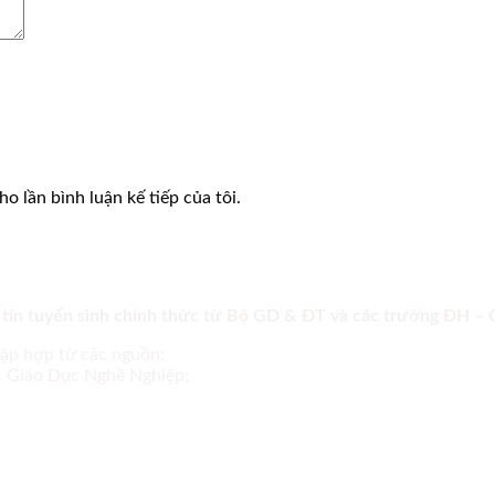
o lần bình luận kế tiếp của tôi.
 tin tuyển sinh chính thức từ Bộ GD & ĐT và các trường ĐH –
tập hợp từ các nguồn:
ục Giáo Dục Nghề Nghiệp;