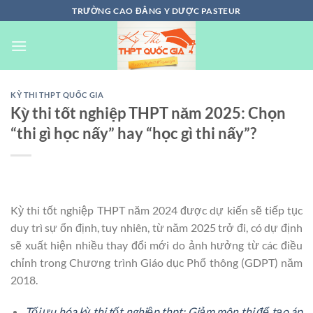
Chuyển
TRƯỜNG CAO ĐẲNG Y DƯỢC PASTEUR
đến
nội
dung
KỲ THI THPT QUỐC GIA
Kỳ thi tốt nghiệp THPT năm 2025: Chọn
“thi gì học nấy” hay “học gì thi nấy”?
Kỳ thi tốt nghiệp THPT năm 2024 được dự kiến sẽ tiếp tục
duy trì sự ổn định, tuy nhiên, từ năm 2025 trở đi, có dự định
sẽ xuất hiện nhiều thay đổi mới do ảnh hưởng từ các điều
chỉnh trong Chương trình Giáo dục Phổ thông (GDPT) năm
2018.
Tối ưu hóa kỳ thi tốt nghiệp thpt: Giảm môn thi để tạo áp