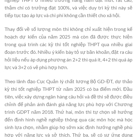
thậm chí có trường đạt 100%, và việc duy trì kỳ thi này sẽ
tiếp tục tạo áp lực và chi phí không cần thiết cho xã hội.
Thay đổi về số lượng môn thi không chỉ xuất hiện trong kế
hoạch dự kiến của năm 2025 mà còn đã được thực hiện
trong quá trình các kỳ thi tốt nghiệp THPT qua nhiều giai
đoạn trước đó. Nhiều ý kiến bày tỏ sự băn khoăn, đặt ra câu
hỏi liệu nếu áp dụng phương án 2+2 thì quá ít, 4+2 thì quá áp
lực và 3+2 có vẻ phù hợp hơn.
Theo lãnh đạo Cục Quản lý chất lượng Bộ GD-ĐT, dự thảo
kỳ thi tốt nghiệp THPT từ năm 2025 có ba điểm mới. Đầu
tiên, việc xây dựng ngân hàng câu hỏi và đề thi sẽ được điều
chỉnh để phản ánh đánh giá năng lực phù hợp với Chương
trình GDPT năm 2018. Thứ hai, môn thi tự chọn sẽ hướng
đến định hình nghề nghiệp thông qua các môn học mà học
sinh lựa chọn, nhằm giúp họ sớm xác định hướng nghề phù
hợp với năng lực và sở thích. Thứ ba, sẽ có sự ứng dụng