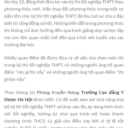
lên lớp 12, đồng thời đưa họ vào kỳ thi tốt nghiệp THPT theo
phương thức mới. Việc thay đổi phương thức trong một sự
kiện lớn như kỳ thi tốt nghiệp THPT đã thu hút sự chú ý đặc
biệt từ cộng đồng xã hội. Những biến đổi trong phương thức
thi không chỉ ảnh hưởng đến quá trình giảng dạy và học tập
mà còn liên quan chặt chẽ đến quá trình xét tuyển vào các
trường đại học.
Nhiều quan điểm đã được đưa ra về việc lựa chọn môn thi
trong kỳ thi tốt nghiệp THPT, có những người ủng hộ quan
điểm “học gì thi nấy” và những người ủng hộ quan điểm “thi
gì học nấy”.
Theo thông tin
Phòng truyền thông
Trường Cao đẳng Y
Dược Hà Nội
được biết: Có đề xuất xem xét khả năng loại
bỏ kỳ thi tốt nghiệp THPT và thay vào đó, áp dụng hình thức
xét tốt nghiệp, tương tự như quá trình xét hoàn thành
chương trình THCS. Lý giải cho điều này bởi vì tỷ lệ tốt
nghiệp THPT ở nhiều trường hàng năm đạt mức rất cao,