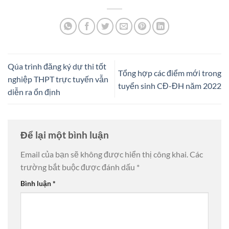
Qúa trình đăng ký dự thi tốt
Tổng hợp các điểm mới trong
nghiệp THPT trực tuyến vẫn
tuyển sinh CĐ-ĐH năm 2022
diễn ra ổn định
Để lại một bình luận
Email của bạn sẽ không được hiển thị công khai.
Các
trường bắt buộc được đánh dấu
*
Bình luận
*