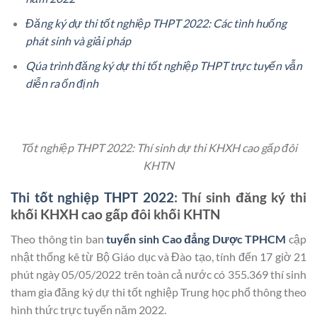
Đăng ký dự thi tốt nghiệp THPT 2022: Các tình huống
phát sinh và giải pháp
Qúa trình đăng ký dự thi tốt nghiệp THPT trực tuyến vẫn
diễn ra ổn định
Tốt nghiệp THPT 2022: Thí sinh dự thi KHXH cao gấp đôi
KHTN
Thi tốt nghiệp THPT 2022
: Thí sinh đăng ký thi
khối KHXH cao gấp đôi khối KHTN
Theo thông tin ban
tuyển sinh Cao đẳng Dược TPHCM
cập
nhật thống kê từ Bộ Giáo dục và Đào tạo, tính đến 17 giờ 21
phút ngày 05/05/2022 trên toàn cả nước có 355.369 thí sinh
tham gia đăng ký dự thi tốt nghiệp Trung học phổ thông theo
hình thức trực tuyến năm 2022.