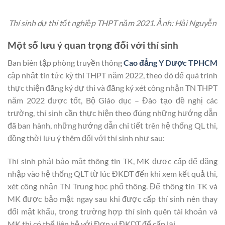
Thí sinh dự thi tốt nghiệp THPT năm 2021. Ảnh: Hải Nguyễn
Một số lưu ý quan trọng đối với thí sinh
Ban biên tập phòng truyền thông
Cao đẳng Y Dược TPHCM
cập nhật tin tức kỳ thi THPT năm 2022, theo đó để quá trình
thực thiện đăng ký dự thi và đăng ký xét công nhận TN THPT
năm 2022 được tốt, Bộ Giáo dục – Đào tạo đề nghị các
trường, thí sinh cần thực hiện theo đúng những hướng dẫn
đã ban hành, những hướng dẫn chi tiết trên hệ thống QL thi,
đồng thời lưu ý thêm đối với thí sinh như sau:
Thí sinh phải bảo mật thông tin TK, MK được cấp để đăng
nhập vào hệ thống QLT từ lúc ĐKDT đến khi xem kết quả thi,
xét công nhận TN Trung học phổ thông. Để thông tin TK và
MK được bảo mật ngay sau khi được cấp thí sinh nên thay
đổi mật khẩu, trong trường hợp thí sinh quên tài khoản và
MK thì có thể liên hệ với Đơn vị ĐKDT để cấp lại.