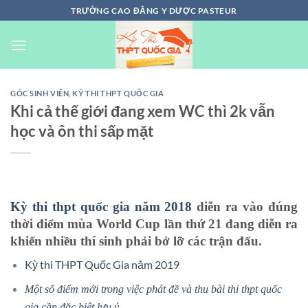
Chuyển
TRƯỜNG CAO ĐẲNG Y DƯỢC PASTEUR
đến
nội
dung
GÓC SINH VIÊN
,
KỲ THI THPT QUỐC GIA
Khi cả thế giới đang xem WC thì 2k vẫn
học và ôn thi sấp mặt
Kỳ thi thpt quốc gia năm 2018
diễn ra vào đúng
thời điểm mùa World Cup lần thứ 21 đang diễn ra
khiến nhiều thí sinh phải bở lỡ các trận đấu.
Kỳ thi THPT Quốc Gia năm 2019
Một số điểm mới trong việc phát đề và thu bài thi thpt quốc
gia cần đặc biệt lưu ý