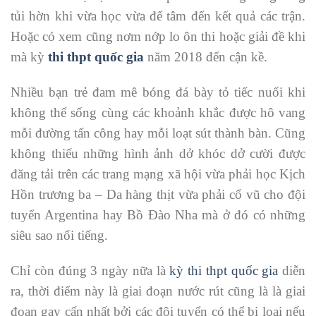
tủi hờn khi vừa học vừa để tâm đến kết quả các trận.
Hoặc có xem cũng nơm nớp lo ôn thi hoặc giải đề khi
mà kỳ
thi thpt quốc gia
năm 2018 đến cận kề.
Nhiều bạn trẻ đam mê bóng đá bày tỏ tiếc nuối khi
không thể sống cùng các khoảnh khắc được hô vang
mỗi đường tấn công hay mỗi loạt sút thành bàn. Cũng
không thiếu những hình ảnh dở khóc dở cười được
đăng tải trên các trang mạng xã hội vừa phải học Kịch
Hồn trương ba – Da hàng thịt vừa phải cổ vũ cho đội
tuyển Argentina hay Bồ Đào Nha mà ở đó có những
siêu sao nổi tiếng.
Chỉ còn đúng 3 ngày nữa là
kỳ thi thpt quốc gia
diễn
ra, thời điểm này là giai đoạn nước rút cũng là là giai
đoạn gay cấn nhất bởi các đội tuyển có thể bị loại nếu