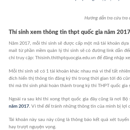
Hướng dẫn tra cứu tra 
Thí sinh xem thông tin thpt quốc gia năm 201
Năm 2017, mỗi thí sinh sẽ được cấp một mã tài khoản dựa
mail từ phần mềm quản lý thí sinh sẽ có đường link dẫn đế
chỉ truy cập: Thisinh.thithptquocgia.edu.vn để đăng nhập x
Mỗi thí sinh sẽ có 1 tài khoản khác nhau mà vì thế tất nhi
đích hiển thị thông tin đăng ký thì trong thời gian tới đó c
thi mà thí sinh phải hoàn thành trong kỳ thi THPT quốc gia s
Ngoài ra sau khi thi xong thpt quốc gia đây cũng là nơi Bộ 
năm 2017
.
Vì thế để tránh những thông tin của mình bị lợi 
Tài khoản này sau này cũng là thông báo kết quả xét tuyển
hay trượt nguyện vọng.