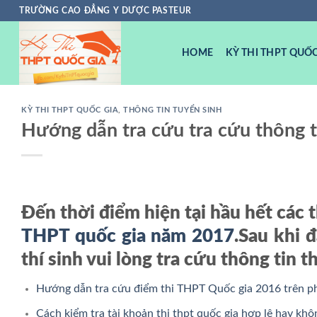
Chuyển
TRƯỜNG CAO ĐẲNG Y DƯỢC PASTEUR
đến
nội
HOME
KỲ THI THPT QUỐC
dung
KỲ THI THPT QUỐC GIA
,
THÔNG TIN TUYỂN SINH
Hướng dẫn tra cứu tra cứu thông t
Đến thời điểm hiện tại hầu hết các 
THPT quốc gia năm 2017
.Sau khi 
thí sinh vui lòng tra cứu thông tin 
Hướng dẫn tra cứu điểm thi THPT Quốc gia 2016 trên 
Cách kiểm tra tài khoản thi thpt quốc gia hợp lệ hay khô