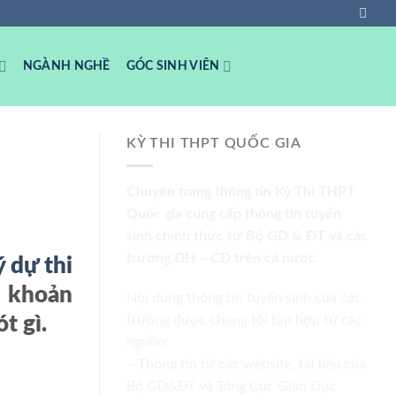
NGÀNH NGHỀ
GÓC SINH VIÊN
KỲ THI THPT QUỐC GIA
Chuyên trang thông tin Kỳ Thi THPT
Quốc gia cung cấp thông tin tuyển
sinh chính thức từ Bộ GD & ĐT và các
trường ĐH – CĐ trên cả nước.
 dự thi
i khoản
Nội dung thông tin tuyển sinh của các
ót gì.
trường được chúng tôi tập hợp từ các
nguồn:
– Thông tin từ các website, tài liệu của
Bộ GD&ĐT và Tổng Cục Giáo Dục