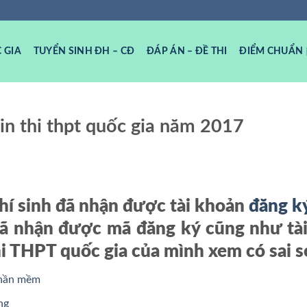
 GIA
TUYỂN SINH ĐH – CĐ
ĐÁP ÁN – ĐỀ THI
ĐIỂM CHUẨN
in thi thpt quốc gia năm 2017
thí sinh đã nhận được tài khoản
đăng ký
đã nhận được mã đăng ký cũng như tà
thi THPT quốc gia của mình xem có sai s
phần mềm
ng