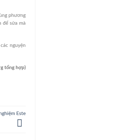
dùng phương
n để sửa mà
n các nguyện
rg tổng hợp)
 nghiệm Este