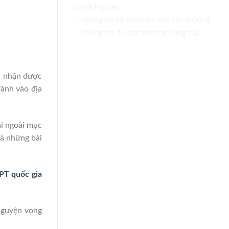
Nghề Nghiệp;
– Thông tin từ website của các trường
– Thông tin do các trường cung cấp
i nhận được
đánh vào địa
ài ngoài mục
và những bài
PT quốc gia
 nguyện vọng