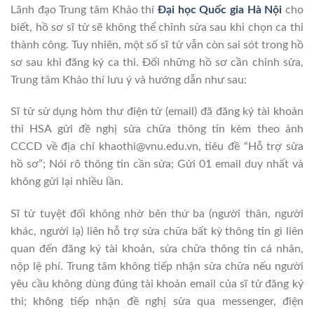
Lãnh đạo Trung tâm Khảo thí
Đại học Quốc gia Hà Nội
cho
biết, hồ sơ sĩ tử sẽ không thể chỉnh sửa sau khi chọn ca thi
thành công. Tuy nhiên, một số sĩ tử vẫn còn sai sót trong hồ
sơ sau khi đăng ký ca thi. Đối những hồ sơ cần chỉnh sửa,
Trung tâm Khảo thí lưu ý và hướng dẫn như sau:
Sĩ tử sử dụng hòm thư điện tử (email) đã đăng ký tài khoản
thi HSA gửi đề nghị sửa chữa thông tin kèm theo ảnh
CCCD về địa chỉ khaothi@vnu.edu.vn, tiêu đề “Hỗ trợ sửa
hồ sơ”; Nói rõ thông tin cần sửa; Gửi 01 email duy nhất và
không gửi lại nhiều lần.
Sĩ tử tuyệt đối không nhờ bên thứ ba (người thân, người
khác, người lạ) liên hỗ trợ sửa chữa bất kỳ thông tin gì liên
quan đến đăng ký tài khoản, sửa chữa thông tin cá nhân,
nộp lệ phí. Trung tâm không tiếp nhận sửa chữa nếu người
yêu cầu không dùng đúng tài khoản email của sĩ tử đăng ký
thi; không tiếp nhận đề nghị sửa qua messenger, điện