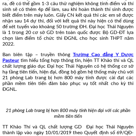
ra, đề có thể gồm 1-3 câu thử nghiệm không tính điểm và thí
sinh sẽ có thêm 4p để làm, sau khi hoàn thành thí sinh được
biết điểm trên máy luôn. Giấy CN kết quả thi các em sẽ được
nhận sau 14 dự thi, đối với kết quả thi này hiện có thể dùng
để xét tuyển vào khoảng 50 trường ĐH. Đại học Thái Nguyên
là 1 trong 20 cơ sở GD trên toàn quốc được Bộ GD-ĐT lựa
chọn làm điểm tổ chức thi ĐGNL cho học sinh THPT năm
2022.
Ban biên tập – truyền thông
Trường Cao đẳng Y Dược
Pasteur
tìm hiểu tổng hợp thông tin, hiện TT Khảo thí và QL
chất lượng giáo dục Đại học Thái Nguyên có hệ thống cơ sở
hạ tầng tiên tiến, hiện đại, đồng bộ gồm hệ thống máy chủ với
21 phòng Lab trang bị hơn 800 máy tính được cài đạt các
phần mềm tiên tiến đảm bảo phục vụ tốt nhất cho kỳ thi
ĐGNL.
21 phòng Lab trang bị hơn 800 máy tính hiện đại với các phần
mềm tiên tiến
TT Khảo Thí và QL chất lượng GD Đại học Thái Nguyên
thành lập vào ngày 10/01/2019 theo Quyết định số 69/QĐ-