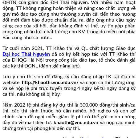
ĐHTN của giám đốc ĐH Thái Nguyên. Với nhiều năm hoạt
động, TT không ngừng hoàn thiện và nâng cao chất lượng về
quy mô đào tạo cũng như thường xuyên cải tiến theo hướng
đổi mới đảm bảo được chuẩn đầu ra, đáp ứng nhu cầu ngày
càng cao của xã hội, dần khẳng định vị thế, uy tín góp phần
cung ứng nhân lực chất lượng cho KV Trung du miền núi phía
Bắc cũng như cả nước.
Từ cuối năm 2021, TT Khảo thí và QL chất lượng Giáo dục
Đại học Thái Nguyên
đã có ký kết hợp tác với TT Khảo thí
của ĐHQG Hà Nội trong công tác đào tạo, tổ chức đánh giá
các kỳ thi ĐGNL (đánh giá năng lực).
Lưu ý cho thí sinh để đăng ký cần đăng nhập TK tại địa chỉ
website:
http://khaothi.vnu.edu.vn/
và chọn ca thi tương ứng,
và sẽ nộp lệ phí trực tuyến trong 4 ngày kể từ ngày đăng ký
ca thi, nếu không sẽ bị hủy.
Năm 2022 lệ phí đăng ký dự thi là 300.000 đồng/thí sinh/ca
thi, các thí sinh thuộc hộ cận nghèo, hộ nghèo và con gđ
chính sách đề nghị miễn giảm lệ phí có thể gửi minh chứng
đầy đủ về mail điện tử:
khaothi@vnu.edu.vn
và nộp các minh
chứng trên tại phòng khi đến dự thi.