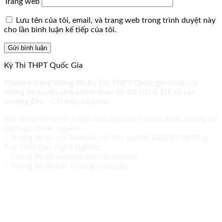
Trang web
Lưu tên của tôi, email, và trang web trong trình duyệt này
cho lần bình luận kế tiếp của tôi.
Kỳ Thi THPT Quốc Gia
Chuyên trang thông tin Kỳ Thi THPT Quốc gia cung cấp
thông tin tuyển sinh chính thức từ Bộ GD & ĐT và các
trường ĐH – CĐ trên cả nước.
Nội dung thông tin tuyển sinh của các trường được chúng tôi
tập hợp từ các nguồn:
– Thông tin từ các website, tài liệu của Bộ GD&ĐT và Tổng
Cục Giáo Dục Nghề Nghiệp;
– Thông tin từ website của các trường
– Thông tin do các trường cung cấp