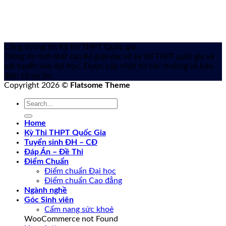
Cổng thông tin Kỳ thi THPT Quốc gia
Thông tin mới nhất của Bộ giáo dục về kỳ thi THPT quốc gia
và
xét tuyển vào đại học. Được cập nhật từ các trường và báo
điện tử uy tín.
Copyright 2026 ©
Flatsome Theme
Home
Kỳ Thi THPT Quốc Gia
Tuyển sinh ĐH – CĐ
Đáp Án – Đề Thi
Điểm Chuẩn
Điểm chuẩn Đại học
Điểm chuẩn Cao đẳng
Ngành nghề
Góc Sinh viên
Cẩm nang sức khoẻ
WooCommerce not Found