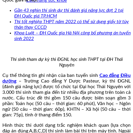
Cẩm nang sức khoẻ
Gần 43 nghìn thí sinh dự thi đánh giá năng lực đợt 2 tại
ĐH Quốc giá TP.HCM
Thi tốt nghiệp THPT năm 2022 có thể sử dụng giấy tờ tùy
thân thay CCCD
Khoa Luật – ĐH Quốc gia Hà Nội công bố phương án tuyển
sinh 2022
Thí sinh tham dự kỳ thi ĐGNL học sinh THPT tại ĐH Thái
Nguyên
Cụ thể thông tin ghi nhận của ban tuyển sinh
Cao đẳng Điều
dưỡng
– Trường Cao đẳng Y Dược Pasteur, kỳ thi ĐGNL
(đánh giá năng lực) được tổ chức tại Đại học Thái Nguyên với
3.000 thí sinh tham gia đến từ nhiều địa phương trên toàn cả
nước. Cấu trúc đề thi gồm 150 câu được biên soạn gồm 3
phần: Toán học (50 câu – thời gian: 60 phút), Văn học – Ngôn
ngữ (50 câu – thời gian: 60p), KHTN – Xã hội (50 câu – thời
gian: 75p), tính ở thang điểm 150.
Hình thức thi dưới dạng trắc nghiệm khách quan (lựa chọn
đáp án đúng A,B,C,D) thí sinh làm bài thi trên máy tính. Ngoài