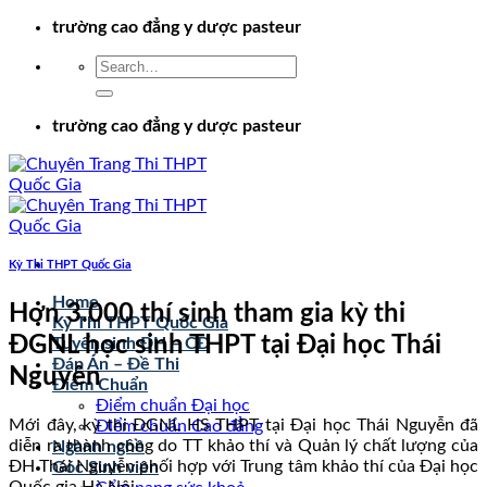
Chuyển
trường cao đẳng y dược pasteur
đến
nội
dung
trường cao đẳng y dược pasteur
Kỳ Thi THPT Quốc Gia
Home
Hơn 3.000 thí sinh tham gia kỳ thi
Kỳ Thi THPT Quốc Gia
ĐGNL học sinh THPT tại Đại học Thái
Tuyển sinh ĐH – CĐ
Đáp Án – Đề Thi
Nguyên
Điểm Chuẩn
Điểm chuẩn Đại học
Mới đây, kỳ thi ĐGNL HS THPT tại Đại học Thái Nguyễn đã
Điểm chuẩn Cao đẳng
diễn ra thành công do TT khảo thí và Quản lý chất lượng của
Ngành nghề
ĐH Thái Nguyễn phối hợp với Trung tâm khảo thí của Đại học
Góc Sinh viên
Quốc gia Hà Nội.