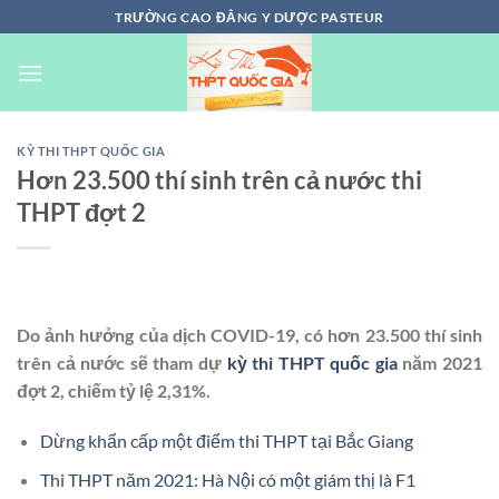
Chuyển
TRƯỜNG CAO ĐẲNG Y DƯỢC PASTEUR
đến
nội
dung
KỲ THI THPT QUỐC GIA
Hơn 23.500 thí sinh trên cả nước thi
THPT đợt 2
Do ảnh hưởng của dịch COVID-19, có hơn 23.500 thí sinh
trên cả nước sẽ tham dự
kỳ thi THPT quốc gia
năm 2021
đợt 2, chiếm tỷ lệ 2,31%.
Dừng khẩn cấp một điểm thi THPT tại Bắc Giang
Thi THPT năm 2021: Hà Nội có một giám thị là F1