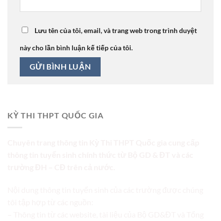
Lưu tên của tôi, email, và trang web trong trình duyệt
này cho lần bình luận kế tiếp của tôi.
KỲ THI THPT QUỐC GIA
Chuyên trang thông tin Kỳ Thi THPT Quốc gia cung cấp
thông tin tuyển sinh chính thức từ Bộ GD & ĐT và các
trường ĐH – CĐ trên cả nước.
Nội dung thông tin tuyển sinh của các trường được chúng
tôi tập hợp từ các nguồn:
– Thông tin từ các website, tài liệu của Bộ GD&ĐT và Tổng