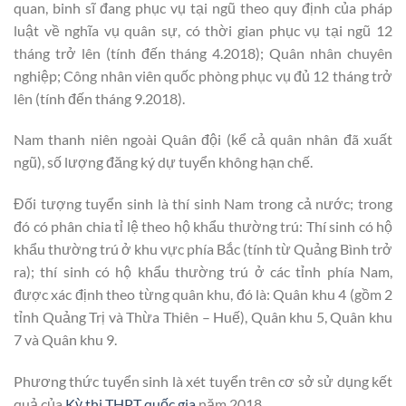
quan, binh sĩ đang phục vụ tại ngũ theo quy định của pháp
luật về nghĩa vụ quân sự, có thời gian phục vụ tại ngũ 12
tháng trở lên (tính đến tháng 4.2018); Quân nhân chuyên
nghiệp; Công nhân viên quốc phòng phục vụ đủ 12 tháng trở
lên (tính đến tháng 9.2018).
Nam thanh niên ngoài Quân đội (kể cả quân nhân đã xuất
ngũ), số lượng đăng ký dự tuyển không hạn chế.
Đối tượng tuyển sinh là thí sinh Nam trong cả nước; trong
đó có phân chia tỉ lệ theo hộ khẩu thường trú: Thí sinh có hộ
khẩu thường trú ở khu vực phía Bắc (tính từ Quảng Bình trở
ra); thí sinh có hộ khẩu thường trú ở các tỉnh phía Nam,
được xác định theo từng quân khu, đó là: Quân khu 4 (gồm 2
tỉnh Quảng Trị và Thừa Thiên – Huế), Quân khu 5, Quân khu
7 và Quân khu 9.
Phương thức tuyển sinh là xét tuyển trên cơ sở sử dụng kết
quả của
Kỳ thi THPT quốc gia
năm 2018
.