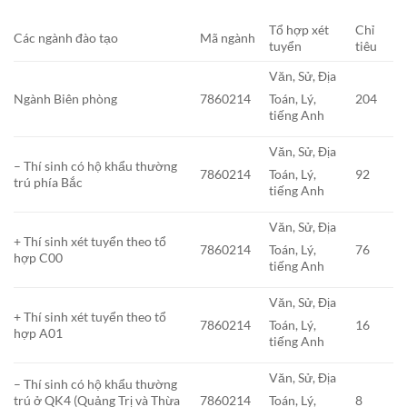
Tổ hợp xét
Chỉ
Các ngành đào tạo
Mã ngành
tuyển
tiêu
Văn, Sử, Địa
Ngành Biên phòng
7860214
204
Toán, Lý,
tiếng Anh
Văn, Sử, Địa
– Thí sinh có hộ khẩu thường
7860214
92
Toán, Lý,
trú phía Bắc
tiếng Anh
Văn, Sử, Địa
+ Thí sinh xét tuyển theo tổ
7860214
76
Toán, Lý,
hợp C00
tiếng Anh
Văn, Sử, Địa
+ Thí sinh xét tuyển theo tổ
7860214
16
Toán, Lý,
hợp A01
tiếng Anh
Văn, Sử, Địa
– Thí sinh có hộ khẩu thường
trú ở QK4 (Quảng Trị và Thừa
7860214
8
Toán, Lý,