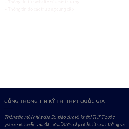
– Thông tin từ website của các trường
– Thông tin do các trường cung cấp
CỔNG THÔNG TIN KỲ THI THPT QUỐC GIA
Thông tin mới nhất của Bộ giáo dục về kỳ thi THPT quốc
gia
và xét tuyển vào đại học. Được cập nhật từ các trường và