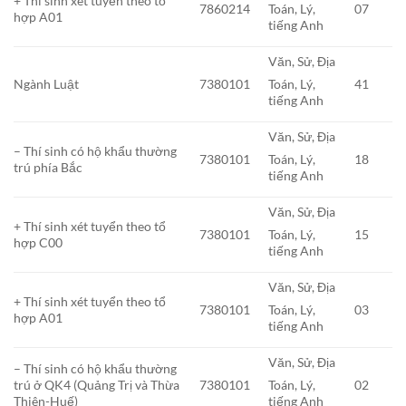
+ Thí sinh xét tuyển theo tổ
7860214
07
Toán, Lý,
hợp A01
tiếng Anh
Văn, Sử, Địa
Ngành Luật
7380101
41
Toán, Lý,
tiếng Anh
Văn, Sử, Địa
– Thí sinh có hộ khẩu thường
7380101
18
Toán, Lý,
trú phía Bắc
tiếng Anh
Văn, Sử, Địa
+ Thí sinh xét tuyển theo tổ
7380101
15
Toán, Lý,
hợp C00
tiếng Anh
Văn, Sử, Địa
+ Thí sinh xét tuyển theo tổ
7380101
03
Toán, Lý,
hợp A01
tiếng Anh
Văn, Sử, Địa
– Thí sinh có hộ khẩu thường
trú ở QK4 (Quảng Trị và Thừa
7380101
02
Toán, Lý,
Thiên-Huế)
tiếng Anh