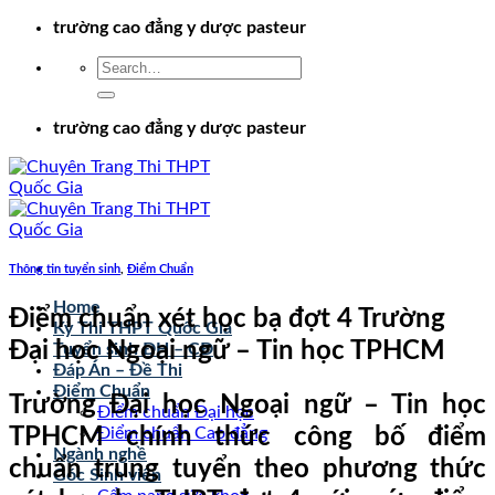
Chuyển
trường cao đẳng y dược pasteur
đến
nội
dung
trường cao đẳng y dược pasteur
Thông tin tuyển sinh
,
Điểm Chuẩn
Home
Điểm chuẩn xét học bạ đợt 4 Trường
Kỳ Thi THPT Quốc Gia
Đại học Ngoại ngữ – Tin học TPHCM
Tuyển sinh ĐH – CĐ
Đáp Án – Đề Thi
Điểm Chuẩn
Trường Đại học Ngoại ngữ – Tin học
Điểm chuẩn Đại học
TPHCM chính thức công bố điểm
Điểm chuẩn Cao đẳng
Ngành nghề
chuẩn trúng tuyển theo phương thức
Góc Sinh viên