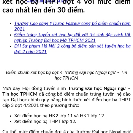
Cẩm nang sức khoẻ
xét học bạ THPT đợt 4 với mức điểm
cao nhất lên đến 30 điểm.
Trường Cao đẳng Y Dược Pasteur công bố điểm chuẩn năm
2021
Điểm trúng tuyển xét học bạ đối với thí sinh đặc cách tốt
nghiệp Trường Đại học Mở TPHCM 2021
ĐH Sư phạm Hà Nội 2 công bố điểm sàn xét tuyển học bạ
đợt 2 năm 2021
Điểm chuẩn xét học bạ đợt 4 Trường Đại học Ngoại ngữ – Tin
học TPHCM
Mới đây Hội đồng tuyển sinh
Trường Đại học Ngoại ngữ –
Tin học TPHCM
đã công bố điểm chuẩn trúng tuyển hệ đào
tạo Đại học chính quy bằng hình thức xét điểm học bạ THPT
cấp 3 đợt 4/2021 theo phương thức:
Xét điểm học bạ HK2 lớp 11 và HK1 lớp 12.
Xét điểm học bạ THPT lớp 12.
Cụ thể, mức điểm chuẩn đợt 4 của Trường Đại học Ngoại ngữ