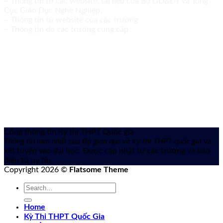
– Thông tin từ các website, tài liệu của Bộ GD&ĐT và Tổng
Cục Giáo Dục Nghề Nghiệp;
– Thông tin từ website của các trường
– Thông tin do các trường cung cấp
Cổng thông tin Kỳ thi THPT Quốc gia
Thông tin mới nhất của Bộ giáo dục về kỳ thi THPT quốc gia
và
xét tuyển vào đại học. Được cập nhật từ các trường và báo
điện tử uy tín.
Copyright 2026 ©
Flatsome Theme
Home
Kỳ Thi THPT Quốc Gia