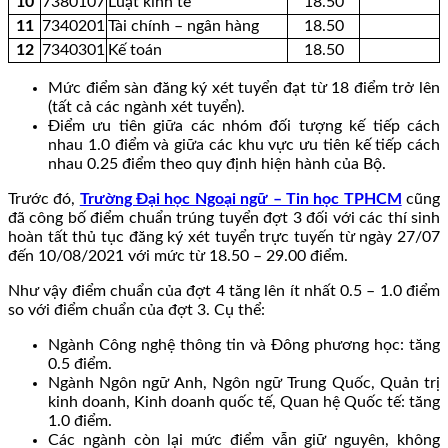
10
7380107
Luật kinh tế
18.50
11
7340201
Tài chính – ngân hàng
18.50
12
7340301
Kế toán
18.50
Mức điểm sàn đăng ký xét tuyển đạt từ 18 điểm trở lên
(tất cả các ngành xét tuyển).
Điểm ưu tiên giữa các nhóm đối tượng kế tiếp cách
nhau 1.0 điểm và giữa các khu vực ưu tiên kế tiếp cách
nhau 0.25 điểm theo quy định hiện hành của Bộ.
Trước đó,
Trường Đại học Ngoại ngữ – Tin học TPHCM
cũng
đã công bố điểm chuẩn trúng tuyển đợt 3 đối với các thí sinh
hoàn tất thủ tục đăng ký xét tuyển trực tuyến từ ngày 27/07
đến 10/08/2021 với mức từ 18.50 – 29.00 điểm.
Như vậy điểm chuẩn của đợt 4 tăng lên ít nhất 0.5 – 1.0 điểm
so với điểm chuẩn của đợt 3. Cụ thể:
Ngành Công nghệ thông tin và Đông phương học: tăng
0.5 điểm.
Ngành Ngôn ngữ Anh, Ngôn ngữ Trung Quốc, Quản trị
kinh doanh, Kinh doanh quốc tế, Quan hệ Quốc tế: tăng
1.0 điểm.
Các ngành còn lại mức điểm vẫn giữ nguyên, không