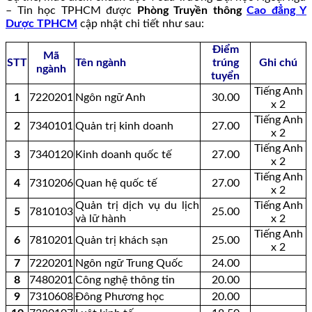
– Tin học TPHCM được
Phòng Truyền thông
Cao đẳng Y
Dược TPHCM
cập nhật chi tiết như sau:
Điểm
Mã
STT
Tên ngành
trúng
Ghi chú
ngành
tuyển
Tiếng Anh
1
7220201
Ngôn ngữ Anh
30.00
x 2
Tiếng Anh
2
7340101
Quản trị kinh doanh
27.00
x 2
Tiếng Anh
3
7340120
Kinh doanh quốc tế
27.00
x 2
Tiếng Anh
4
7310206
Quan hệ quốc tế
27.00
x 2
Quản trị dịch vụ du lịch
Tiếng Anh
5
7810103
25.00
và lữ hành
x 2
Tiếng Anh
6
7810201
Quản trị khách sạn
25.00
x 2
7
7220201
Ngôn ngữ Trung Quốc
24.00
8
7480201
Công nghệ thông tin
20.00
9
7310608
Đông Phương học
20.00