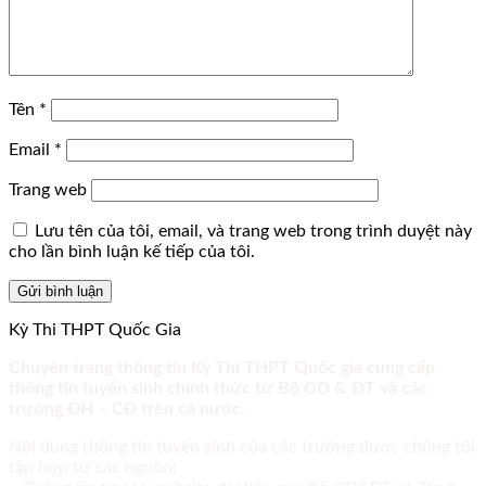
Tên
*
Email
*
Trang web
Lưu tên của tôi, email, và trang web trong trình duyệt này
cho lần bình luận kế tiếp của tôi.
Kỳ Thi THPT Quốc Gia
Chuyên trang thông tin Kỳ Thi THPT Quốc gia cung cấp
thông tin tuyển sinh chính thức từ Bộ GD & ĐT và các
trường ĐH – CĐ trên cả nước.
Nội dung thông tin tuyển sinh của các trường được chúng tôi
tập hợp từ các nguồn: