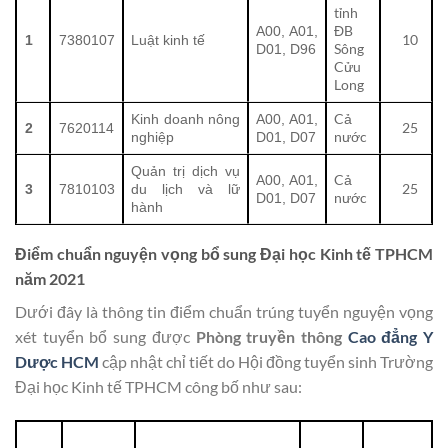
tỉnh
ĐB
A00, A01,
10
1
7380107
Luật kinh tế
Sông
D01, D96
Cửu
Long
Cả
Kinh doanh nông
A00, A01,
25
2
7620114
nước
nghiệp
D01, D07
Quản trị dịch vụ
Cả
A00, A01,
25
3
7810103
du lịch và lữ
nước
D01, D07
hành
Điểm chuẩn nguyện vọng bổ sung Đại học Kinh tế TPHCM
năm 2021
Dưới đây là thông tin điểm chuẩn trúng tuyển nguyện vọng
xét tuyển bổ sung được
Phòng truyền thông
Cao đẳng Y
Dược HCM
cập nhật chỉ tiết do Hội đồng tuyển sinh Trường
Đại học Kinh tế TPHCM công bố như sau: