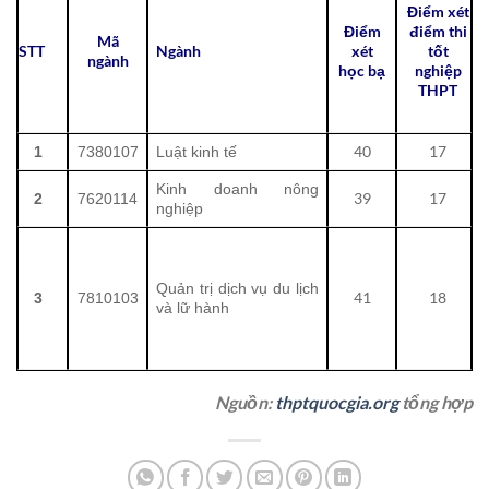
Điểm xét
Điểm
điểm thi
Mã
STT
Ngành
xét
tốt
ngành
học bạ
nghiệp
THPT
40
17
1
7380107
Luật kinh tế
Kinh doanh nông
39
17
2
7620114
nghiệp
Quản trị dịch vụ du lịch
41
18
3
7810103
và lữ hành
Nguồn:
thptquocgia.org
tổng hợp