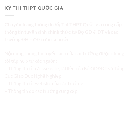
KỲ THI THPT QUỐC GIA
Chuyên trang thông tin Kỳ Thi THPT Quốc gia cung cấp
thông tin tuyển sinh chính thức từ Bộ GD & ĐT và các
trường ĐH – CĐ trên cả nước.
Nội dung thông tin tuyển sinh của các trường được chúng
tôi tập hợp từ các nguồn:
– Thông tin từ các website, tài liệu của Bộ GD&ĐT và Tổng
Cục Giáo Dục Nghề Nghiệp;
– Thông tin từ website của các trường
– Thông tin do các trường cung cấp