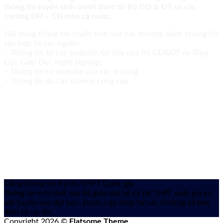
thông tin tuyển sinh chính thức từ Bộ GD & ĐT và các
trường ĐH – CĐ trên cả nước.
Nội dung thông tin tuyển sinh của các trường được chúng tôi
tập hợp từ các nguồn:
– Thông tin từ các website, tài liệu của Bộ GD&ĐT và Tổng
Cục Giáo Dục Nghề Nghiệp;
– Thông tin từ website của các trường
– Thông tin do các trường cung cấp
Cổng thông tin Kỳ thi THPT Quốc gia
Thông tin mới nhất của Bộ giáo dục về kỳ thi THPT quốc gia
và
xét tuyển vào đại học. Được cập nhật từ các trường và báo
điện tử uy tín.
Copyright 2026 ©
Flatsome Theme