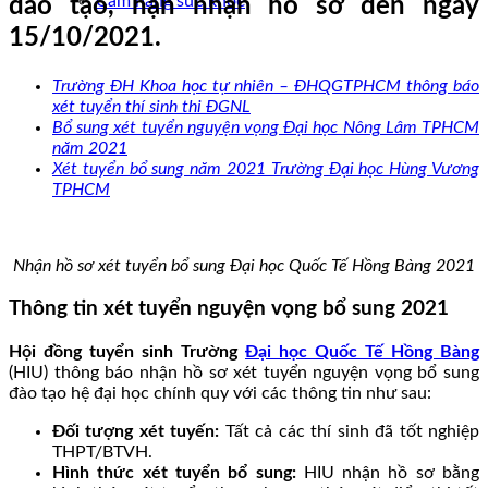
Cẩm nang sức khoẻ
đào tạo, hạn nhận hồ sơ đến ngày
15/10/2021.
Trường ĐH Khoa học tự nhiên – ĐHQGTPHCM thông báo
xét tuyển thí sinh thi ĐGNL
Bổ sung xét tuyển nguyện vọng Đại học Nông Lâm TPHCM
năm 2021
Xét tuyển bổ sung năm 2021 Trường Đại học Hùng Vương
TPHCM
Nhận hồ sơ xét tuyển bổ sung Đại học Quốc Tế Hồng Bàng 2021
Thông tin xét tuyển nguyện vọng bổ sung 2021
Hội đồng tuyển sinh Trường
Đại học Quốc Tế Hồng Bàng
(HIU) thông báo nhận hồ sơ xét tuyển nguyện vọng bổ sung
đào tạo hệ đại học chính quy với các thông tin như sau:
Đối tượng xét tuyến:
Tất cả các thí sinh đã tốt nghiệp
THPT/BTVH.
Hình thức xét tuyển bổ sung:
HIU nhận hồ sơ bằng