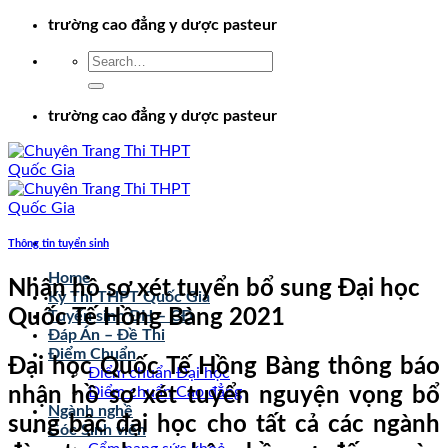
Chuyển
trường cao đẳng y dược pasteur
đến
nội
dung
trường cao đẳng y dược pasteur
Thông tin tuyển sinh
Home
Nhận hồ sơ xét tuyển bổ sung Đại học
Kỳ Thi THPT Quốc Gia
Quốc Tế Hồng Bàng 2021
Tuyển sinh ĐH – CĐ
Đáp Án – Đề Thi
Điểm Chuẩn
Đại học Quốc Tế Hồng Bàng thông báo
Điểm chuẩn Đại học
nhận hồ sơ xét tuyển nguyện vọng bổ
Điểm chuẩn Cao đẳng
Ngành nghề
sung bậc đại học cho tất cả các ngành
Góc Sinh viên