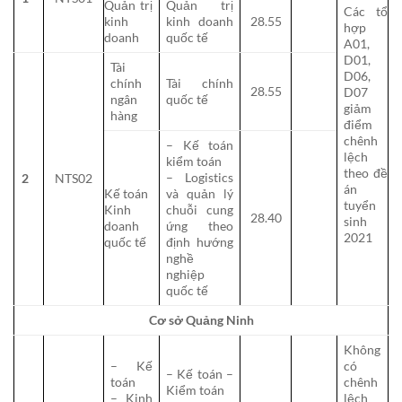
Quản trị
Quản trị
Các tổ
kinh
kinh doanh
28.55
hợp
doanh
quốc tế
A01,
D01,
Tài
D06,
chính
Tài chính
28.55
D07
ngân
quốc tế
giảm
hàng
điểm
chênh
– Kế toán
lệch
kiểm toán
theo đề
– Logistics
2
NTS02
án
Kế toán
và quản lý
tuyển
Kinh
chuỗi cung
28.40
sinh
doanh
ứng theo
2021
quốc tế
định hướng
nghề
nghiệp
quốc tế
Cơ sở Quảng Ninh
Không
– Kế
có
– Kế toán –
toán
chênh
Kiểm toán
– Kinh
lệch