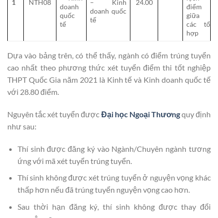
1
NTH08
– Kinh
24.00
doanh
điểm
doanh quốc
quốc
giữa
tế
tế
các tổ
hợp
Dựa vào bảng trên, có thể thấy, ngành có điểm trúng tuyển
cao nhất theo phương thức xét tuyển điểm thi tốt nghiệp
THPT Quốc Gia năm 2021 là Kinh tế và Kinh doanh quốc tế
với 28.80 điểm.
Nguyên tắc xét tuyển được
Đại học Ngoại Thương
quy định
như sau:
Thí sinh được đăng ký vào Ngành/Chuyên ngành tương
ứng với mã xét tuyển trúng tuyển.
Thí sinh không được xét trúng tuyển ở nguyện vọng khác
thấp hơn nếu đã trúng tuyển nguyện vọng cao hơn.
Sau thời hạn đăng ký, thí sinh không được thay đổi