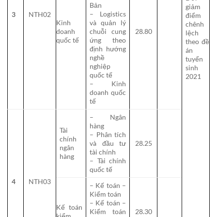
Bản
giảm
– Logistics
3
NTH02
điểm
Kinh
và quản lý
chênh
doanh
chuỗi cung
28.80
lệch
quốc tế
ứng theo
theo đề
định hướng
án
nghề
tuyển
nghiệp
sinh
quốc tế
2021
– Kinh
doanh quốc
tế
– Ngân
hàng
Tài
– Phân tích
chính
và đầu tư
28.25
ngân
tài chính
hàng
– Tài chính
quốc tế
4
NTH03
– Kế toán –
Kiểm toán
– Kế toán –
Kế toán
Kiểm toán
28.30
kiểm