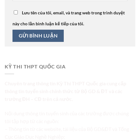
Lưu tên của tôi, email, và trang web trong trình duyệt
này cho lần bình luận kế tiếp của tôi.
KỲ THI THPT QUỐC GIA
Chuyên trang thông tin Kỳ Thi THPT Quốc gia cung cấp
thông tin tuyển sinh chính thức từ Bộ GD & ĐT và các
trường ĐH – CĐ trên cả nước.
Nội dung thông tin tuyển sinh của các trường được chúng
tôi tập hợp từ các nguồn:
– Thông tin từ các website, tài liệu của Bộ GD&ĐT và Tổng
Cục Giáo Dục Nghề Nghiệp;