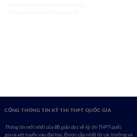
– Thông tin từ website của các trường
– Thông tin do các trường cung cấp
CỔNG THÔNG TIN KỲ THI THPT QUỐC GIA
Thông tin mới nhất của Bộ giáo dục về kỳ thi THPT quốc
gia
và xét tuyển vào đại học. Được cập nhật từ các trường và