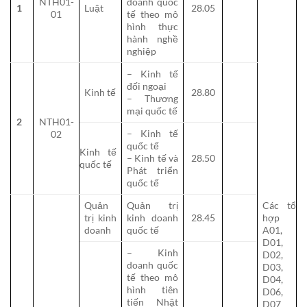
NTH01-
doanh quốc
1
Luật
28.05
01
tế theo mô
hình thực
hành nghề
nghiệp
– Kinh tế
đối ngoại
Kinh tế
28.80
– Thương
mại quốc tế
2
NTH01-
– Kinh tế
02
quốc tế
Kinh tế
– Kinh tế và
28.50
quốc tế
Phát triển
quốc tế
Quản
Quản trị
Các tổ
trị kinh
kinh doanh
28.45
hợp
doanh
quốc tế
A01,
D01,
– Kinh
D02,
doanh quốc
D03,
tế theo mô
D04,
hình tiên
D06,
tiến Nhật
D07