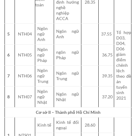
định hướng
28.35
toán
nghề
nghiệp
ACCA
Ngôn
Ngôn ngữ
Tổ hợp
5
NTH04
ngữ
37.55
Anh
D03,
Anh
D04,
D06
Ngôn
ngôn ngữ
giảm
6
NTH05
ngữ
36.75
Pháp
điểm
Pháp
chênh
Ngôn
lệch
Ngôn ngữ
7
NTH06
ngữ
39.35
theo đề
Trung
Trung
án
tuyển
Ngôn
sinh
Ngôn ngữ
8
NTH07
ngữ
37.20
2021
Nhật
Nhật
Cơ sở II – Thành phố Hồ Chí Minh
Kinh tế đối
Kinh tế
28.60
ngoại
1
NTS01