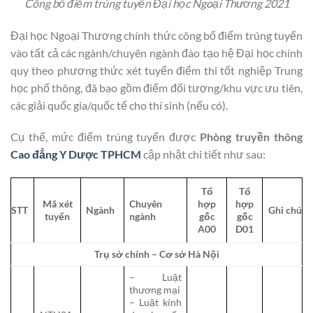
Công bố điểm trúng tuyển Đại học Ngoại Thương 2021
Đại học Ngoại Thương chính thức công bố điểm trúng tuyển
vào tất cả các ngành/chuyên ngành đào tạo hệ Đại học chính
quy theo phương thức xét tuyển điểm thi tốt nghiệp Trung
học phổ thông, đã bao gồm điểm đối tượng/khu vực ưu tiên,
các giải quốc gia/quốc tế cho thí sinh (nếu có).
Cụ thể, mức điểm trúng tuyển được
Phòng truyền thông
Cao đẳng Y Dược TPHCM
cập nhật chi tiết như sau:
Tổ
Tổ
Mã xét
Chuyên
hợp
hợp
STT
Ngành
Ghi chú
tuyển
ngành
gốc
gốc
A00
D01
Trụ sở chính – Cơ sở Hà Nội
– Luật
thương mại
– Luật kinh