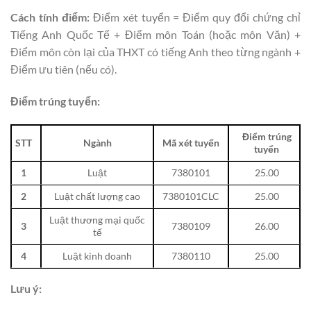
Cách tính điểm:
Điểm xét tuyển = Điểm quy đổi chứng chỉ
Tiếng Anh Quốc Tế + Điểm môn Toán (hoặc môn Văn) +
Điểm môn còn lại của THXT có tiếng Anh theo từng ngành +
Điểm ưu tiên (nếu có).
Điểm trúng tuyển:
Điểm trúng
STT
Ngành
Mã xét tuyển
tuyển
1
Luật
7380101
25.00
2
Luật chất lượng cao
7380101CLC
25.00
Luật thương mại quốc
3
7380109
26.00
tế
4
Luật kinh doanh
7380110
25.00
Lưu ý: