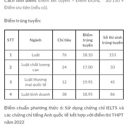
Cách tính điểm:
Điểm xét tuyển = Điểm ĐGNL * 30/150 +
Điểm ưu tiên (nếu có).
Điểm trúng tuyển:
Điểm
Số thí sinh
STT
Ngành
Chỉ tiêu
trúng
trúng tuyển
tuyển
1
Luật
76
18.10
153
Luật chất lượng
2
24
17.00
33
cao
Luật thương
3
12
19.95
45
mại quốc tế
4
Luật kinh doanh
38
18.95
86
Điểm chuẩn phương thức 6: Sử dụng chứng chỉ IELTS và
các chứng chỉ tiếng Anh quốc tế kết hợp với điểm thi THPT
năm 2022