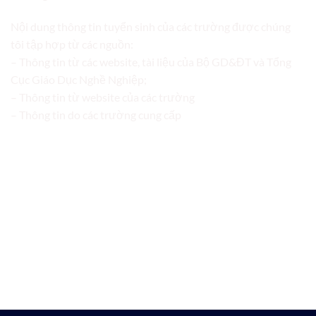
Nội dung thông tin tuyển sinh của các trường được chúng
tôi tập hợp từ các nguồn:
– Thông tin từ các website, tài liệu của Bộ GD&ĐT và Tổng
Cục Giáo Dục Nghề Nghiệp;
– Thông tin từ website của các trường
– Thông tin do các trường cung cấp