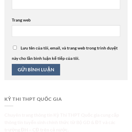
Trang web
Lưu tên của tôi, email, và trang web trong trình duyệt
này cho lần bình luận kế tiếp của tôi.
KỲ THI THPT QUỐC GIA
Chuyên trang thông tin Kỳ Thi THPT Quốc gia cung cấp
thông tin tuyển sinh chính thức từ Bộ GD & ĐT và các
trường ĐH – CĐ trên cả nước.