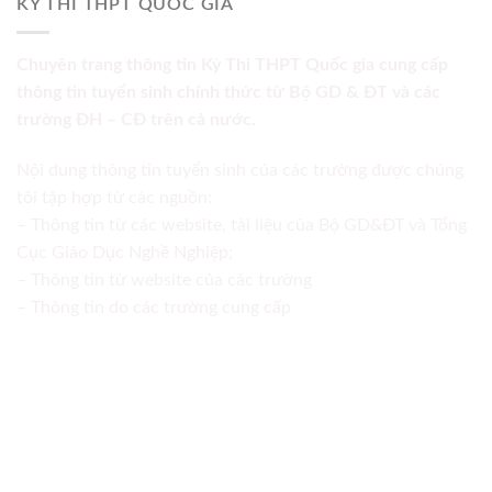
KỲ THI THPT QUỐC GIA
Chuyên trang thông tin Kỳ Thi THPT Quốc gia cung cấp
thông tin tuyển sinh chính thức từ Bộ GD & ĐT và các
trường ĐH – CĐ trên cả nước.
Nội dung thông tin tuyển sinh của các trường được chúng
tôi tập hợp từ các nguồn:
– Thông tin từ các website, tài liệu của Bộ GD&ĐT và Tổng
Cục Giáo Dục Nghề Nghiệp;
– Thông tin từ website của các trường
– Thông tin do các trường cung cấp