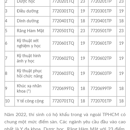
2
Dược học
7720201TQ
23
7720201TP
23
3
Điều dưỡng
7720301TQ
19
7720301TP
19
4
Dinh dưỡng
7720401TQ
18
7720401TP
18
5
Răng Hàm Mặt
7720501TQ
23
7720501TP
23
Kỹ thuật xét
6
7720601TQ
19
7720601TP
19
nghiệm y học
Kỹ thuật hình
7
7720602TQ
19
7720602TP
19
ảnh y học
Kỹ thuật phục
8
7720603TQ
19
7720603TP
19
hồi chức năng
Khúc xạ nhãn
9
7720699TQ
18
7720699TP
18
khoa (*)
10
Y tế công cộng
7720701TQ
18
7720701TP
18
Năm 2022, thí sinh có hộ khẩu trong và ngoài TPHCM có
chung một mức điểm sàn. Các ngành yêu cầu đầu vào cao
nhất là Y đa khoa, Dược học, Răng Hàm Mặt với 23 điểm.