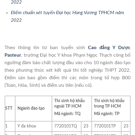
2022
Điểm chuẩn xét tuyển Đại học Hùng Vương TPHCM năm
2022
Theo thông tin từ ban tuyển sinh
Cao đẳng Y Dược
Pasteur
, trường Đại học Y khoa Phạm Ngọc Thạch công bố
ngưỡng đảm bảo chất lượng đầu vào cho 10 ngành đào tạo
theo phương thức xét kết quả thi tốt nghiệp THPT 2022.
Điểm sàn bao gồm điểm thi các môn trong tổ hợp B00
(Toán, Hóa, Sinh) và điểm ưu tiên (nếu có).
Thí sinh hộ khẩu
Thí sinh hộ khẩu
ngoài TP HCM
trong TP HCM
STT
Ngành đào tạo
Mã ngành: TQ
Mã ngành: TP
1
Y đa khoa
7720101TQ
23
7720101TP
23