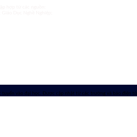
tập hợp từ các nguồn:
ục Giáo Dục Nghề Nghiệp;
 tuyển vào đại học. Được cập nhật từ các trường và báo điện tử 