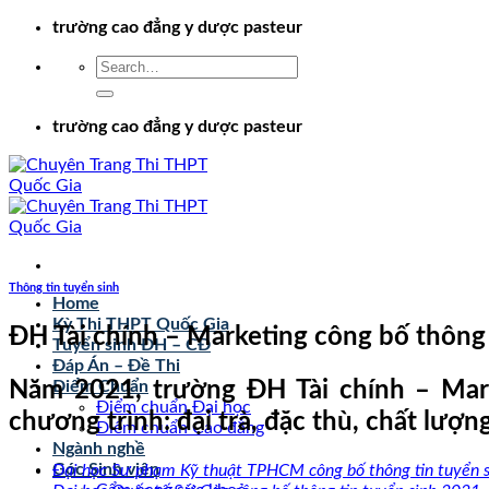
Chuyển
trường cao đẳng y dược pasteur
đến
nội
dung
trường cao đẳng y dược pasteur
Thông tin tuyển sinh
Home
Kỳ Thi THPT Quốc Gia
ĐH Tài chính – Marketing công bố thông 
Tuyển sinh ĐH – CĐ
Đáp Án – Đề Thi
Năm 2021, trường ĐH Tài chính – Mark
Điểm Chuẩn
Điểm chuẩn Đại học
chương trình: đại trà, đặc thù, chất lượn
Điểm chuẩn Cao đẳng
Ngành nghề
Góc Sinh viên
Đại học Sư phạm Kỹ thuật TPHCM công bố thông tin tuyển 