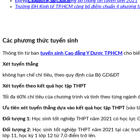
Cẩm nang sức khoẻ
Đại học Quốc tế Sài Gòn công bố thông tin tuyển sinh 2021
Trường ĐH Kinh tế TP.HCM công bố điểm chuẩn 4 phương t
Các phương thức tuyển sinh
Thông tin từ ban
tuyển sinh Cao đẳng Y Dược TPHCM
cho biế
Xét tuyển thẳng
không hạn chế chỉ tiêu, theo quy định của Bộ GD&ĐT
Xét tuyển theo kết quả học tập THPT
Tối đa 60% chỉ tiêu của chương trình và tính theo từng ngành đ
Ưu tiên xét tuyển thẳng dựa vào kết quả học tập THPT
(vào t
Đối tượng 1:
Học sinh tốt nghiệp THPT năm 2021 có học lực Giỏi 
Đối tượng 2:
Học sinh tốt nghiệp THPT năm 2021 tại các trườn
lớp 11, học kỳ 1 lớp 12 từ 7,0 điểm trở lên.