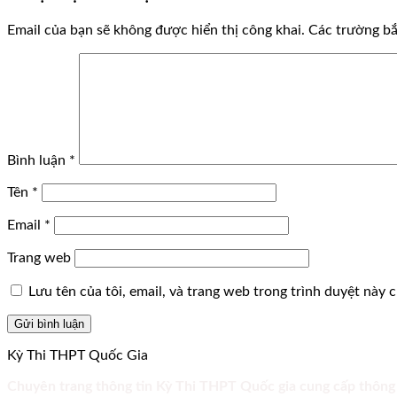
Email của bạn sẽ không được hiển thị công khai.
Các trường b
Bình luận
*
Tên
*
Email
*
Trang web
Lưu tên của tôi, email, và trang web trong trình duyệt này ch
Kỳ Thi THPT Quốc Gia
Chuyên trang thông tin Kỳ Thi THPT Quốc gia cung cấp thông