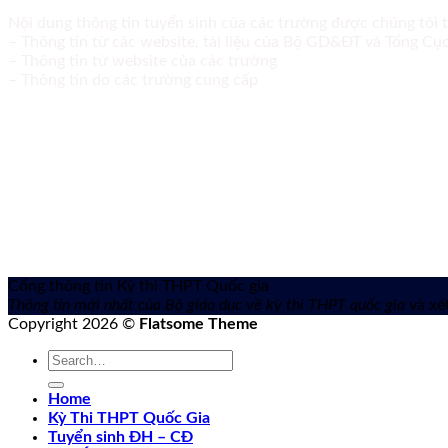
Nội dung thông tin tuyển sinh của các trường được chúng tôi 
– Thông tin từ các website, tài liệu của Bộ GD&ĐT và Tổng C
– Thông tin từ website của các trường
– Thông tin do các trường cung cấp
Cổng thông tin Kỳ thi THPT Quốc gia
Thông tin mới nhất của Bộ giáo dục về kỳ thi THPT quốc gia
và xét
Copyright 2026 ©
Flatsome Theme
Home
Kỳ Thi THPT Quốc Gia
Tuyển sinh ĐH – CĐ