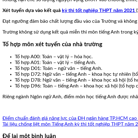
Xét tuyển dựa vào kết quả
kỳ thi tốt nghiệp THPT năm 2021
Đạt ngưỡng đảm bảo chất lượng đầu vào của Trường và không có
Trường không sử dụng kết quả miễn thi môn tiếng Anh trong kỳ 
Tổ hợp môn xét tuyển của nhà trường
Tổ hợp A00: Toán – vật lý – hóa học.
Tổ hợp A01: Toán – vật lý – tiếng Anh.
Tổ hợp D01: Toán – ngữ văn – tiếng Anh.
Tổ hợp D72: Ngữ văn – tiếng Anh – khoa học tự nhiên (tổ 
Tổ hợp D78: Ngữ văn – tiếng Anh – khoa học xã hội (tổ hợp
Tổ hợp D96: Toán – tiếng Anh – khoa học xã hội (tổ hợp cá
Riêng ngành Ngôn ngữ Anh, điểm môn học tiếng Anh được nhân
Điểm chuẩn đánh giá năng lực của ĐH ngân hàng TP.HCM cao
Tài liệu chống liệt môn Tiếng Anh kỳ thi tốt nghiệp THPT năm 
Để lại một bình luận