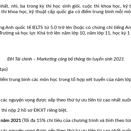
hất, nhì, ba trong kỳ thi học sinh giỏi, cuộc thi khoa học, kỹ
 thi khoa học, kỹ thuật cấp quốc gia có điểm trung bình mỗi môn
ng Anh quốc tế IELTS từ 5.0 trở lên (hoặc có chứng chỉ tiếng
ng và học lực Khá trở lên năm lớp 10, năm lớp 11, học kỳ 1 
ĐH Tài chính – Marketing công bố thông tin tuyển sinh 2021
tạo)
 trung bình các môn học trong tổ hợp xét tuyển của năm lớp 10,
ác nguyện vọng được xếp theo thứ tự ưu tiên từ cao nhất xuốn
 thì nộp 2 hồ sơ ĐKXT riêng biệt.
M năm 2021
(Tối đa 15% chỉ tiêu của chương trình và tính theo t
ác nguyện vọng được xếp theo thứ tự ưu tiên từ cao nhất xuốn