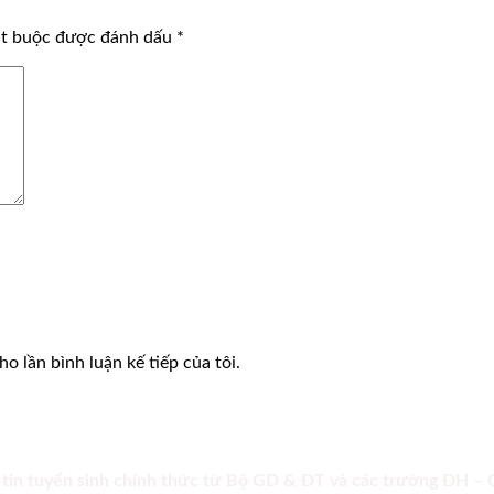
ắt buộc được đánh dấu
*
o lần bình luận kế tiếp của tôi.
 tin tuyển sinh chính thức từ Bộ GD & ĐT và các trường ĐH –