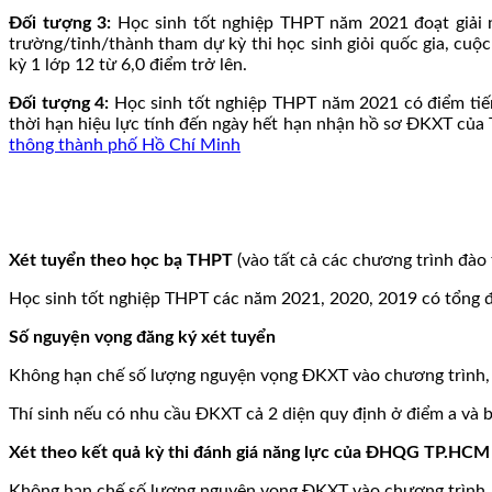
Đối tượng 3:
Học sinh tốt nghiệp THPT năm 2021 đoạt giải n
trường/tỉnh/thành tham dự kỳ thi học sinh giỏi quốc gia, cuộc
kỳ 1 lớp 12 từ 6,0 điểm trở lên.
Đối tượng 4:
Học sinh tốt nghiệp THPT năm 2021 có điểm tiế
thời hạn hiệu lực tính đến ngày hết hạn nhận hồ sơ ĐKXT của Trườ
thông thành phố Hồ Chí Minh
Xét tuyển theo học bạ THPT
(vào tất cả các chương trình đào 
Học sinh tốt nghiệp THPT các năm 2021, 2020, 2019 có tổng điểm
Số nguyện vọng đăng ký xét tuyển
Không hạn chế số lượng nguyện vọng ĐKXT vào chương trình, c
Thí sinh nếu có nhu cầu ĐKXT cả 2 diện quy định ở điểm a và b
Xét theo
kết quả kỳ thi đánh giá năng lực của ĐHQG TP.HC
Không hạn chế số lượng nguyện vọng ĐKXT vào chương trình, c