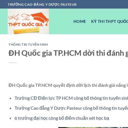
Chuyển
TRƯỜNG CAO ĐẲNG Y DƯỢC PASTEUR
đến
nội
HOME
KỲ THI THPT QUỐC
dung
THÔNG TIN TUYỂN SINH
ĐH Quốc gia TP.HCM dời thi đánh g
ĐH Quốc gia TP.HCM quyết định dời lịch thi đánh giá năn
Trường CĐ Điện lực TP HCM công bố thông tin tuyển sin
Trường Cao đẳng Y Dược Pasteur công bố thông tin tuyể
6 trường đại học công bố điểm chuẩn xét học bạ