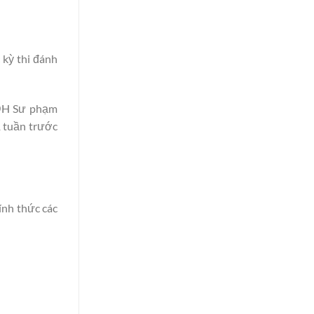
kỳ thi đánh
 ĐH Sư phạm
1 tuần trước
ính thức các