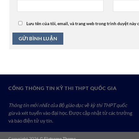
Lưu tên của tôi, email, và trang web trong trình duyệt này c
CỔNG THÔNG TIN KỲ THI THPT QUỐC GIA
Thông tin mới nhất của Bộ giáo dục về kỳ thi THPT quốc
gia
và xét tuyển vào đại học. Được cập nhật từ các trường
và báo điện tử uy tín.
Copyright 2026 ©
Flatsome Theme