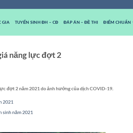
 GIA
TUYỂN SINH ĐH – CĐ
ĐÁP ÁN – ĐỀ THI
ĐIỂM CHUẨN
iá năng lực đợt 2
g lực đợt 2 năm 2021 do ảnh hưởng của dịch COVID-19.
h 2021
n sinh năm 2021