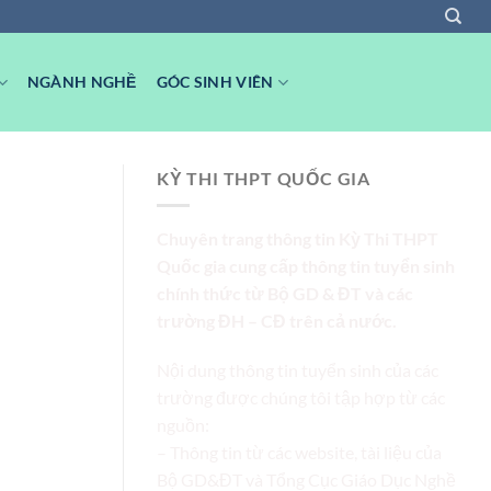
NGÀNH NGHỀ
GÓC SINH VIÊN
KỲ THI THPT QUỐC GIA
Chuyên trang thông tin Kỳ Thi THPT
Quốc gia cung cấp thông tin tuyển sinh
chính thức từ Bộ GD & ĐT và các
trường ĐH – CĐ trên cả nước.
Nội dung thông tin tuyển sinh của các
trường được chúng tôi tập hợp từ các
nguồn:
– Thông tin từ các website, tài liệu của
Bộ GD&ĐT và Tổng Cục Giáo Dục Nghề