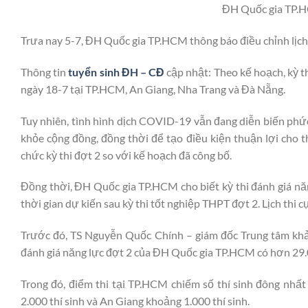
ĐH Quốc gia TP.HC
Trưa nay 5-7, ĐH Quốc gia TP.HCM thông báo điều chỉnh lịch
Thông tin
tuyển sinh ĐH – CĐ
cập nhật: Theo kế hoạch, kỳ 
ngày 18-7 tại TP.HCM, An Giang, Nha Trang và Đà Nẵng.
Tuy nhiên, tình hình dịch COVID-19 vẫn đang diễn biến phức
khỏe cộng đồng, đồng thời để tạo điều kiện thuận lợi cho t
chức kỳ thi đợt 2 so với kế hoạch đã công bố.
Đồng thời, ĐH Quốc gia TP.HCM cho biết kỳ thi đánh giá nă
thời gian dự kiến sau kỳ thi tốt nghiệp THPT đợt 2. Lịch thi 
Trước đó, TS Nguyễn Quốc Chính – giám đốc Trung tâm khả
đánh giá năng lực đợt 2 của ĐH Quốc gia TP.HCM có hơn 29.00
Trong đó, điểm thi tại TP.HCM chiếm số thí sinh đông nhất
2.000 thí sinh và An Giang khoảng 1.000 thí sinh.