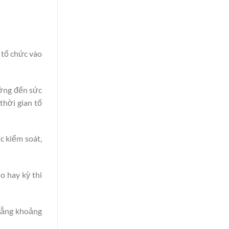
 tổ chức vào
ưởng đến sức
thời gian tổ
c kiểm soát,
 hay kỳ thi
 Nẵng khoảng