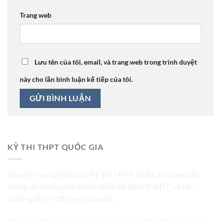
Trang web
Lưu tên của tôi, email, và trang web trong trình duyệt
này cho lần bình luận kế tiếp của tôi.
KỲ THI THPT QUỐC GIA
Chuyên trang thông tin Kỳ Thi THPT Quốc gia cung cấp
thông tin tuyển sinh chính thức từ Bộ GD & ĐT và các
trường ĐH – CĐ trên cả nước.