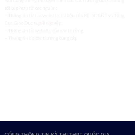
Nội dung thông tin tuyển sinh của các trường được chúng
tôi tập hợp từ các nguồn:
– Thông tin từ các website, tài liệu của Bộ GD&ĐT và Tổng
Cục Giáo Dục Nghề Nghiệp;
– Thông tin từ website của các trường
– Thông tin do các trường cung cấp
CỔNG THÔNG TIN KỲ THI THPT QUỐC GIA