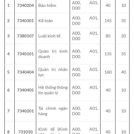
A00, A01,
1
7340204
Bảo hiểm
40
10
D00
A00, A01,
2
7340301
Kế toán
145
35
D00
A00, A01,
3
7380107
Luật kinh tế
80
20
D00
Quản trị kinh
A00, A01,
4
7340101
135
35
doanh
D00
Quản trị nhân
A00, A01,
5
7340404
160
40
lực
D00
Hệ thống thông
A00, A01,
6
7340405
40
10
tin quản lý
D00
Tài chính ngân
A00, A01,
7
7340201
40
10
hàng
D00
Kinh tế (Kinh
A00, A01,
8
731010
40
10