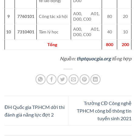
tế lao động)
D00
A00, A01,
9
7760101
Công tác xã hội
80
20
D00, C00
A00, A01,
10
7310401
Tâm lý học
40
10
D00, C00
Tổng
800
200
Nguồn:
thptquocgia.org
tổng hợp
Trường CĐ Công nghệ
ĐH Quốc gia TP.HCM dời thi
TPHCM công bố thông tin
đánh giá năng lực đợt 2
tuyển sinh 2021