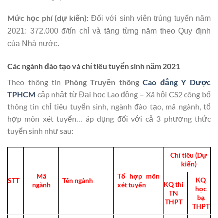
Mức học phí (dự kiến):
Đ
ối với sinh viên trúng tuyển năm
2021: 372.000 đ/tín chỉ và
tăng từng năm theo Quy định
của Nhà nước.
Các ngành đào tạo và chỉ tiêu tuyển sinh năm 2021
Theo thông tin
Phòng Truyền thông
Cao đẳng Y Dược
TPHCM
cập nhật từ Đại học Lao động – Xã hội CS2 công bố
thông tin chỉ tiêu tuyển sinh, ngành đào tạo, mã ngành, tổ
hợp môn xét tuyển… áp dụng đối với cả 3 phương thức
tuyển sinh như sau:
Chỉ tiêu (Dự
kiến)
Mã
Tổ hợp môn
KQ
STT
Tên ngành
KQ thi
ngành
xét tuyển
học
TN
bạ
THPT
THPT