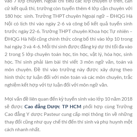
vào 7 lớp chuyên. Ngoài chỉ tiêu các lớp chuyên ở trên, căn
cứ kết quả thi, trường còn tuyển thêm 4 lớp cận chuyên với
180 học sinh. Trường THPT chuyên Ngoại ngữ – ĐHQG Hà
Nội có lịch thi vào ngày 2-6 và công bố kết quả tuyển sinh
trước ngày 22-6. Trường THPT chuyên Khoa học Tự nhiên –
ĐHQG Hà Nội cũng chính thức công bố thi vào lớp 10 trong
hai ngày 3 và 4-6. Mỗi thí sinh được đăng ký dự thi tối đa vào
2 trong 5 lớp chuyên toán học, tin học, vật lý, hóa học, sinh
học. Thí sinh phải làm bài thi viết 3 môn ngữ văn, toán và
môn chuyên. Đề thi vào trường này được xây dựng theo
hình thức tự luận đối với môn toán và các môn chuyên, trắc
nghiệm kết hợp với tự luận đối với môn ngữ văn.
Mọi vấn đề liên quan đến kỳ tuyển sinh vào lớp 10 năm 2018
sẽ được
Cao đẳng Dược TP HCM
phối hợp cùng Trường
Cao đẳng Y dược Pasteur cung cấp mọi thông tin về những
thay đổi cũng như quy chế thi đến thí sinh và phụ huynh một
cách nhanh nhất.