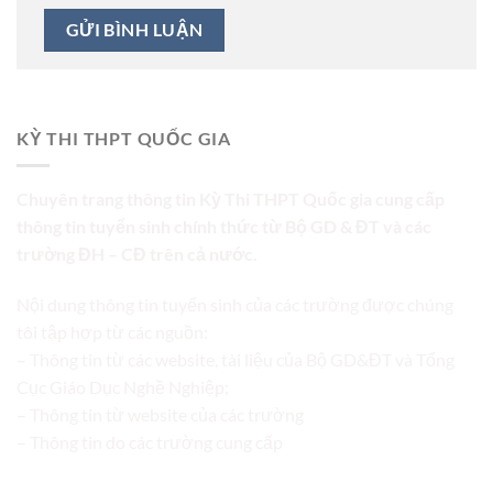
KỲ THI THPT QUỐC GIA
Chuyên trang thông tin Kỳ Thi THPT Quốc gia cung cấp
thông tin tuyển sinh chính thức từ Bộ GD & ĐT và các
trường ĐH – CĐ trên cả nước.
Nội dung thông tin tuyển sinh của các trường được chúng
tôi tập hợp từ các nguồn:
– Thông tin từ các website, tài liệu của Bộ GD&ĐT và Tổng
Cục Giáo Dục Nghề Nghiệp;
– Thông tin từ website của các trường
– Thông tin do các trường cung cấp