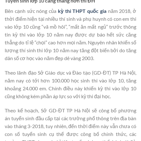
Tuyển sinh lớp 10 căng thẳng hơn thi ĐH
Bên cạnh sức nóng của
kỳ thi THPT quốc gia
năm 2018, ở
thời điểm hiện tại nhiều thí sinh và phụ huynh có con em thi
vào lớp 10 cũng “vã mồ hôi”, “mất ăn mất ngủ” trước thông
tin kỳ thi vào lớp 10 năm nay được dự báo hết sức căng
thẳng do tỉ lệ “chọi” cao hơn mọi năm. Nguyên nhân khiến số
lượng thí sinh thi lớp 10 năm nay tăng đột biến bởi do tăng
dân số cơ học vào năm đẹp dê vàng 2003.
Theo lãnh đạo Sở Giáo dục và Đào tạo (GD-ĐT) TP Hà Nội,
năm nay có tới hơn 100.000 học sinh thi vào lớp 10, tăng
khoảng 24.000 em. Chính điều này khiến kỳ thi vào lớp 10
cũng không kém phần áp lực so với kỳ thi đại học.
Theo kế hoạch, Sở GD-ĐT TP Hà Nội sẽ công bố phương
án tuyển sinh đầu cấp tại các trường phổ thông trên địa bàn
vào tháng 3-2018, tuy nhiên, đến thời điểm này vẫn chưa có
con số tuyển sinh cụ thể được công bố chính thức, các