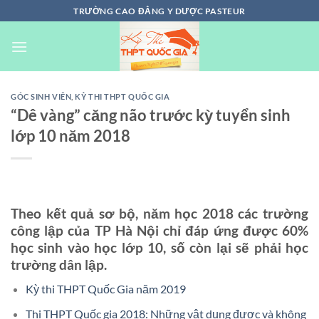
Chuyển
TRƯỜNG CAO ĐẲNG Y DƯỢC PASTEUR
đến
nội
dung
GÓC SINH VIÊN
,
KỲ THI THPT QUỐC GIA
“Dê vàng” căng não trước kỳ tuyển sinh
lớp 10 năm 2018
Theo kết quả sơ bộ, năm học 2018 các trường
công lập của TP Hà Nội chỉ đáp ứng được 60%
học sinh vào học lớp 10, số còn lại sẽ phải học
trường dân lập.
Kỳ thi THPT Quốc Gia năm 2019
Thi THPT Quốc gia 2018: Những vật dụng được và không