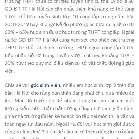
trường THPT chưa có chỉ tiêu tuyển sinh cụ thể. Lý do là Sở
GD-ĐT TP Hà Nội cần cân nhắc thêm khả năng có thể tăng
được chỉ tiêu tuyển sinh lớp 10 công lập trong năm học
2018-2019 hay không? Kế đo phương án đưa ra là sẽ có từ
62% – 65% học sinh được học trường THPT công lập. Ngoài
ra, Sở GD-ĐT TP Hà Nội cũng xem xét cho phép các trường
THPT tự chủ tài chính, trường THPT ngoài công lập được
tiếp nhận hồ sơ trúng tuyển vượt chỉ tiêu khoảng 10% –
20%, tùy theo quy mô, điều kiện cơ sở vật chất, đội ngũ giáo
viên.
Chia sẻ với
góc sinh viên
,
nhiều em học sinh lớp 9 trên địa
bàn Hà Nội cho rằng bản thân đang phải chịu quá nhiều áp
lực. Mặc dù trước đó để nhằm trang bị cho các em một
lượng kiến thức thật chất lượng cũng như tâm lý ổn định,
phía nhà trường đã lên kế hoạch ôn tập hai môn thi là văn và
toán ngay từ đầu năm. Ngoài ra, đối với học sinh giỏi được
cộng 5 điểm, khá 3 điểm để các em có thêm động lực cố gắng