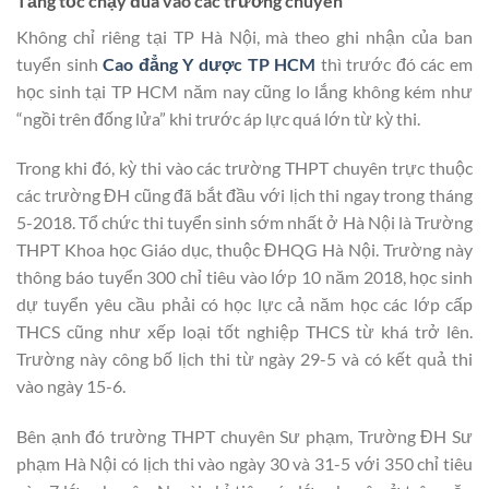
Tăng tốc chạy đua vào các trường chuyên
Không chỉ riêng tại TP Hà Nội, mà theo ghi nhận của ban
tuyển sinh
Cao đẳng Y dược TP HCM
thì trước đó các em
học sinh tại TP HCM năm nay cũng lo lắng không kém như
“ngồi trên đống lửa” khi trước áp lực quá lớn từ kỳ thi.
Trong khi đó, kỳ thi vào các trường THPT chuyên trực thuộc
các trường ĐH cũng đã bắt đầu với lịch thi ngay trong tháng
5-2018. Tổ chức thi tuyển sinh sớm nhất ở Hà Nội là Trường
THPT Khoa học Giáo dục, thuộc ĐHQG Hà Nội. Trường này
thông báo tuyển 300 chỉ tiêu vào lớp 10 năm 2018, học sinh
dự tuyển yêu cầu phải có học lực cả năm học các lớp cấp
THCS cũng như xếp loại tốt nghiệp THCS từ khá trở lên.
Trường này công bố lịch thi từ ngày 29-5 và có kết quả thi
vào ngày 15-6.
Bên ạnh đó trường THPT chuyên Sư phạm, Trường ĐH Sư
phạm Hà Nội có lịch thi vào ngày 30 và 31-5 với 350 chỉ tiêu