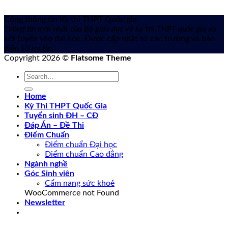
Cổng thông tin Kỳ thi THPT Quốc gia
Thông tin mới nhất của Bộ giáo dục về kỳ thi THPT quốc gia
và
xét tuyển vào đại học. Được cập nhật từ các trường và báo
điện tử uy tín.
Copyright 2026 ©
Flatsome Theme
Home
Kỳ Thi THPT Quốc Gia
Tuyển sinh ĐH – CĐ
Đáp Án – Đề Thi
Điểm Chuẩn
Điểm chuẩn Đại học
Điểm chuẩn Cao đẳng
Ngành nghề
Góc Sinh viên
Cẩm nang sức khoẻ
WooCommerce not Found
Newsletter