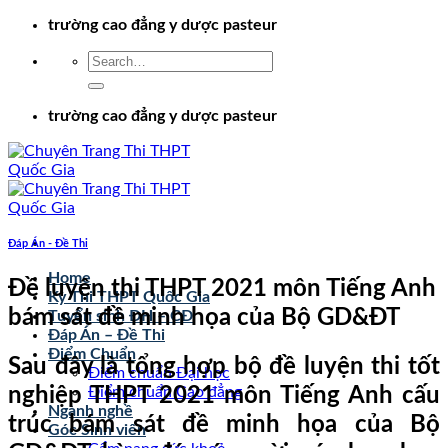
Chuyển
trường cao đẳng y dược pasteur
đến
nội
dung
trường cao đẳng y dược pasteur
Đáp Án - Đề Thi
Home
Đề luyện thi THPT 2021 môn Tiếng Anh
Kỳ Thi THPT Quốc Gia
bám sát đề minh họa của Bộ GD&ĐT
Tuyển sinh ĐH – CĐ
Đáp Án – Đề Thi
Điểm Chuẩn
Sau đây là tổng hợp bộ đề luyện thi tốt
Điểm chuẩn Đại học
nghiệp THPT 2021 môn Tiếng Anh cấu
Điểm chuẩn Cao đẳng
Ngành nghề
trúc bám sát đề minh họa của Bộ
Góc Sinh viên