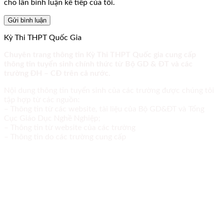
cho lần bình luận kế tiếp của tôi.
Kỳ Thi THPT Quốc Gia
Chuyên trang thông tin Kỳ Thi THPT Quốc gia cung cấp
thông tin tuyển sinh chính thức từ Bộ GD & ĐT và các
trường ĐH – CĐ trên cả nước.
Nội dung thông tin tuyển sinh của các trường được chúng tôi
tập hợp từ các nguồn:
– Thông tin từ các website, tài liệu của Bộ GD&ĐT và Tổng
Cục Giáo Dục Nghề Nghiệp;
– Thông tin từ website của các trường
– Thông tin do các trường cung cấp