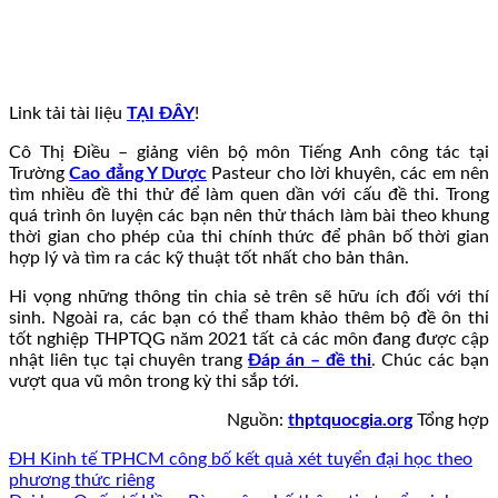
Link tải tài liệu
TẠI ĐÂY
!
Cô Thị Điều – giảng viên bộ môn Tiếng Anh công tác tại
Trường
Cao đẳng Y Dược
Pasteur cho lời khuyên, các em nên
tìm nhiều đề thi thử để làm quen dần với cấu đề thi. Trong
quá trình ôn luyện các bạn nên thử thách làm bài theo khung
thời gian cho phép của thi chính thức để phân bố thời gian
hợp lý và tìm ra các kỹ thuật tốt nhất cho bản thân.
Hi vọng những thông tin chia sẻ trên sẽ hữu ích đối với thí
sinh. Ngoài ra, các bạn có thể tham khảo thêm bộ đề ôn thi
tốt nghiệp THPTQG năm 2021 tất cả các môn đang được cập
nhật liên tục tại chuyên trang
Đáp án – đề thi
. Chúc các bạn
vượt qua vũ môn trong kỳ thi sắp tới.
Nguồn:
thptquocgia.org
Tổng hợp
ĐH Kinh tế TPHCM công bố kết quả xét tuyển đại học theo
phương thức riêng