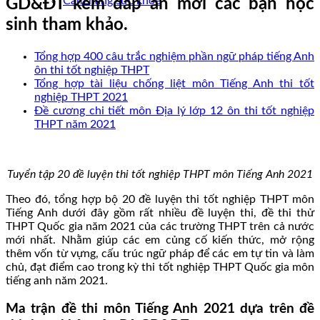
Cẩm nang sức khoẻ
GD&ĐT kèm đáp án mời các bạn học
sinh tham khảo.
Tổng hợp 400 câu trắc nghiệm phần ngữ pháp tiếng Anh
ôn thi tốt nghiệp THPT
Tổng hợp tài liệu chống liệt môn Tiếng Anh thi tốt
nghiệp THPT 2021
Đề cương chi tiết môn Địa lý lớp 12 ôn thi tốt nghiệp
THPT năm 2021
Tuyển tập 20 đề luyện thi tốt nghiệp THPT môn Tiếng Anh 2021
Theo đó, tổng hợp bộ 20 đề luyện thi tốt nghiệp THPT môn
Tiếng Anh dưới đây gồm rất nhiều đề luyện thi, đề thi thử
THPT Quốc gia năm 2021 của các trường THPT trên cả nước
mới nhất. Nhằm giúp các em củng cố kiến thức, mở rộng
thêm vốn từ vựng, cấu trúc ngữ pháp để các em tự tin và làm
chủ, đạt điểm cao trong kỳ thi tốt nghiệp THPT Quốc gia môn
tiếng anh năm 2021.
Ma trận đề thi môn Tiếng Anh 2021 dựa trên đề