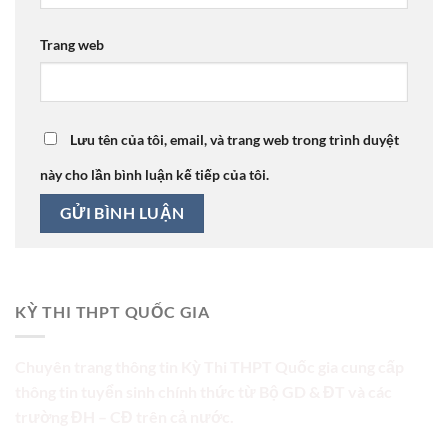
Trang web
Lưu tên của tôi, email, và trang web trong trình duyệt
này cho lần bình luận kế tiếp của tôi.
KỲ THI THPT QUỐC GIA
Chuyên trang thông tin Kỳ Thi THPT Quốc gia cung cấp
thông tin tuyển sinh chính thức từ Bộ GD & ĐT và các
trường ĐH – CĐ trên cả nước.