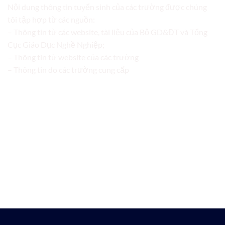
Nội dung thông tin tuyển sinh của các trường được chúng
tôi tập hợp từ các nguồn:
– Thông tin từ các website, tài liệu của Bộ GD&ĐT và Tổng
Cục Giáo Dục Nghề Nghiệp;
– Thông tin từ website của các trường
– Thông tin do các trường cung cấp