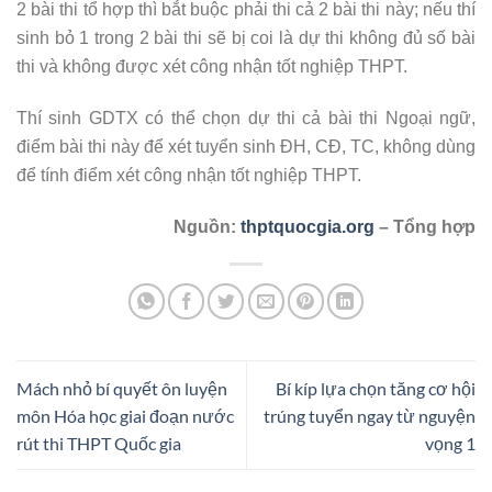
2 bài thi tổ hợp thì bắt buộc phải thi cả 2 bài thi này; nếu thí
sinh bỏ 1 trong 2 bài thi sẽ bị coi là dự thi không đủ số bài
thi và không được xét công nhận tốt nghiệp THPT.
Thí sinh GDTX có thể chọn dự thi cả bài thi Ngoại ngữ,
điểm bài thi này để xét tuyển sinh ĐH, CĐ, TC, không dùng
để tính điểm xét công nhận tốt nghiệp THPT.
Nguồn:
thptquocgia.org
– Tổng hợp
Mách nhỏ bí quyết ôn luyện
Bí kíp lựa chọn tăng cơ hội
môn Hóa học giai đoạn nước
trúng tuyển ngay từ nguyện
rút thi THPT Quốc gia
vọng 1