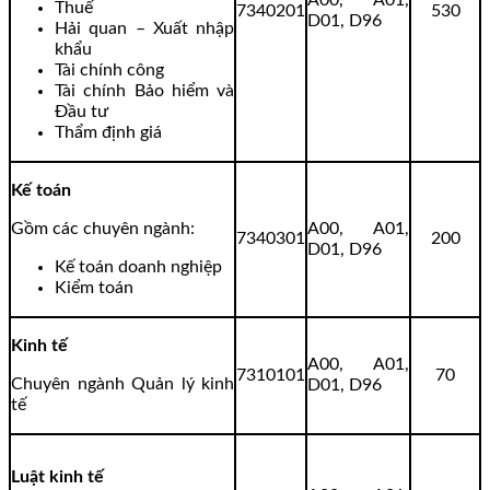
Thuế
7340201
530
D01, D96
Hải quan – Xuất nhập
khẩu
Tài chính công
Tài chính Bảo hiểm và
Đầu tư
Thẩm định giá
Kế toán
Gồm các chuyên ngành:
A00, A01,
7340301
200
D01, D96
Kế toán doanh nghiệp
Kiểm toán
Kinh tế
A00, A01,
7310101
70
Chuyên ngành Quản lý kinh
D01, D96
tế
Luật kinh tế