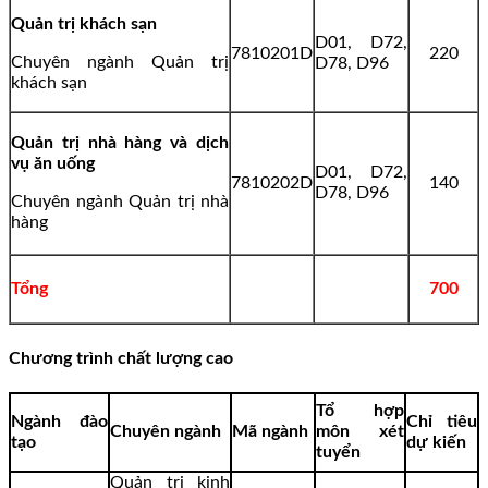
Quản trị khách sạn
D01, D72,
7810201D
220
Chuyên ngành Quản trị
D78, D96
khách sạn
Quản trị nhà hàng và dịch
vụ ăn uống
D01, D72,
7810202D
140
D78, D96
Chuyên ngành Quản trị nhà
hàng
Tổng
700
Chương trình chất lượng cao
Tổ hợp
Ngành đào
Chỉ tiêu
Chuyên ngành
Mã ngành
môn xét
tạo
dự kiến
tuyển
Quản trị kinh