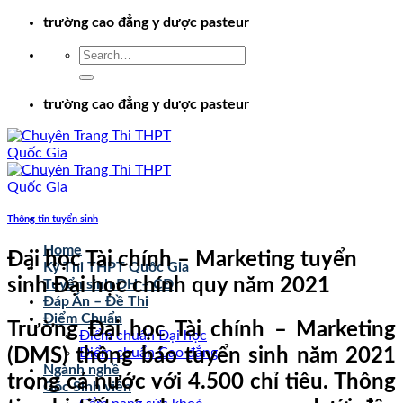
Chuyển
trường cao đẳng y dược pasteur
đến
nội
dung
trường cao đẳng y dược pasteur
Thông tin tuyển sinh
Home
Đại học Tài chính – Marketing tuyển
Kỳ Thi THPT Quốc Gia
sinh Đại học chính quy năm 2021
Tuyển sinh ĐH – CĐ
Đáp Án – Đề Thi
Điểm Chuẩn
Trường Đại học Tài chính – Marketing
Điểm chuẩn Đại học
(DMS) thông báo tuyển sinh năm 2021
Điểm chuẩn Cao đẳng
Ngành nghề
trong cả nước với 4.500 chỉ tiêu. Thông
Góc Sinh viên