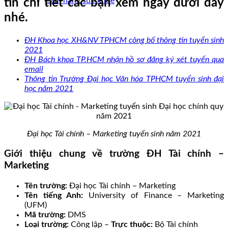
Cẩm nang sức khoẻ
tin chi tiết các bạn xem ngay dưới đây
nhé.
ĐH Khoa học XH&NV TPHCM công bố thông tin tuyển sinh
2021
ĐH Bách khoa TP.HCM nhận hồ sơ đăng ký xét tuyển qua
email
Thông tin Trường Đại học Văn hóa TPHCM tuyển sinh đại
học năm 2021
Đại học Tài chính – Marketing tuyển sinh năm 2021
Giới thiệu chung về trường ĐH Tài chính –
Marketing
Tên trường:
Đại học Tài chính – Marketing
Tên tiếng Anh:
University of Finance – Marketing
(UFM)
Mã trường:
DMS
Loại trường:
Công lập –
Trực thuộc:
Bộ Tài chính