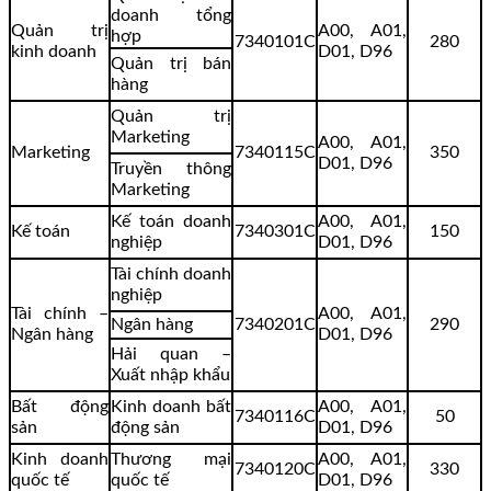
doanh tổng
Quản trị
A00, A01,
hợp
7340101C
280
kinh doanh
D01, D96
Quản trị bán
hàng
Quản trị
Marketing
A00, A01,
Marketing
7340115C
350
D01, D96
Truyền thông
Marketing
Kế toán doanh
A00, A01,
Kế toán
7340301C
150
nghiệp
D01, D96
Tài chính doanh
nghiệp
Tài chính –
A00, A01,
Ngân hàng
7340201C
290
Ngân hàng
D01, D96
Hải quan –
Xuất nhập khẩu
Bất động
Kinh doanh bất
A00, A01,
7340116C
50
sản
động sản
D01, D96
Kinh doanh
Thương mại
A00, A01,
7340120C
330
quốc tế
quốc tế
D01, D96