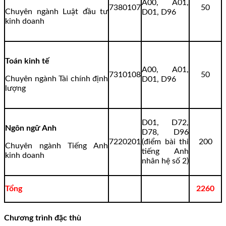
A00, A01,
7380107
50
Chuyên ngành Luật đầu tư
D01, D96
kinh doanh
Toán kinh tế
A00, A01,
7310108
50
Chuyên ngành Tài chính định
D01, D96
lượng
D01, D72,
Ngôn ngữ Anh
D78, D96
7220201
(điểm bài thi
200
Chuyên ngành Tiếng Anh
tiếng Anh
kinh doanh
nhân hệ số 2)
Tổng
2260
Chương trình đặc thù