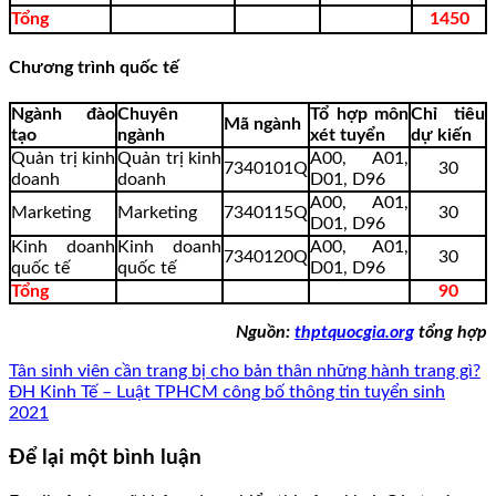
Tổng
1450
Chương trình quốc tế
Ngành đào
Chuyên
Tổ hợp môn
Chỉ tiêu
Mã ngành
tạo
ngành
xét tuyển
dự kiến
Quản trị kinh
Quản trị kinh
A00, A01,
7340101Q
30
doanh
doanh
D01, D96
A00, A01,
Marketing
Marketing
7340115Q
30
D01, D96
Kinh doanh
Kinh doanh
A00, A01,
7340120Q
30
quốc tế
quốc tế
D01, D96
Tổng
90
Nguồn:
thptquocgia.org
tổng hợp
Tân sinh viên cần trang bị cho bản thân những hành trang gì?
ĐH Kinh Tế – Luật TPHCM công bố thông tin tuyển sinh
2021
Để lại một bình luận