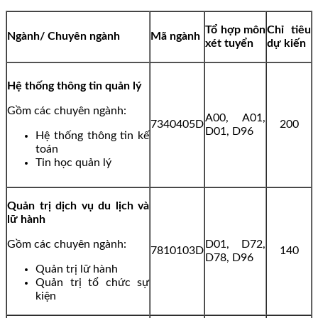
Tổ hợp môn
Chỉ tiêu
Ngành/ Chuyên ngành
Mã ngành
xét tuyển
dự kiến
Hệ thống thông tin quản lý
Gồm các chuyên ngành:
A00, A01,
7340405D
200
D01, D96
Hệ thống thông tin kế
toán
Tin học quản lý
Quản trị dịch vụ du lịch và
lữ hành
Gồm các chuyên ngành:
D01, D72,
7810103D
140
D78, D96
Quản trị lữ hành
Quản trị tổ chức sự
kiện