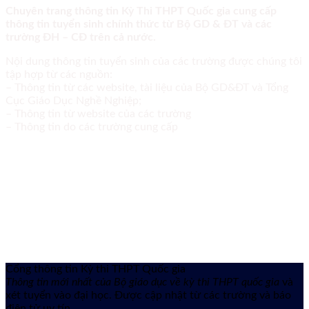
Chuyên trang thông tin Kỳ Thi THPT Quốc gia cung cấp
thông tin tuyển sinh chính thức từ Bộ GD & ĐT và các
trường ĐH – CĐ trên cả nước.
Nội dung thông tin tuyển sinh của các trường được chúng tôi
tập hợp từ các nguồn:
– Thông tin từ các website, tài liệu của Bộ GD&ĐT và Tổng
Cục Giáo Dục Nghề Nghiệp;
– Thông tin từ website của các trường
– Thông tin do các trường cung cấp
Cổng thông tin Kỳ thi THPT Quốc gia
Thông tin mới nhất của Bộ giáo dục về kỳ thi THPT quốc gia
và
xét tuyển vào đại học. Được cập nhật từ các trường và báo
điện tử uy tín.