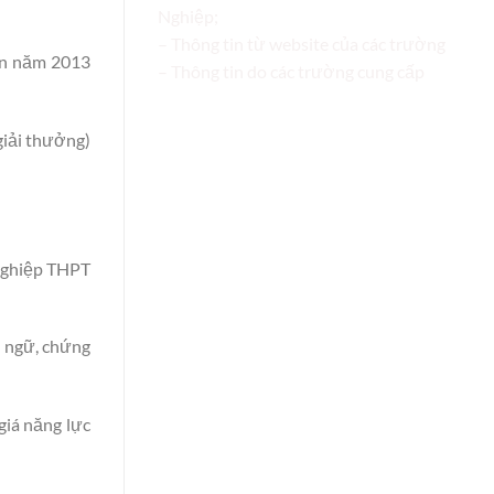
Nghiệp;
– Thông tin từ website của các trường
ến năm 2013
– Thông tin do các trường cung cấp
giải thưởng)
 nghiệp THPT
ại ngữ, chứng
giá năng lực