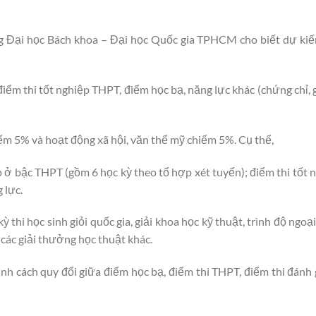
 Đại học Bách khoa – Đại học Quốc gia TPHCM cho biết dự ki
iểm thi tốt nghiệp THPT, điểm học bạ, năng lực khác (chứng chỉ, 
iếm 5% và hoạt động xã hội, văn thể mỹ chiếm 5%. Cụ thể,
p ở bậc THPT (gồm 6 học kỳ theo tổ hợp xét tuyển); điểm thi tốt
 lực.
ỳ thi học sinh giỏi quốc gia, giải khoa học kỹ thuật, trình độ ngo
à các giải thưởng học thuật khác.
nh cách quy đổi giữa điểm học bạ, điểm thi THPT, điểm thi đánh 