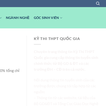
NGÀNH NGHỀ
GÓC SINH VIÊN
KỲ THI THPT QUỐC GIA
Chuyên trang thông tin Kỳ Thi THPT
Quốc gia cung cấp thông tin tuyển sinh
chính thức từ Bộ GD & ĐT và các
trường ĐH – CĐ trên cả nước.
0% tổng chỉ
Nội dung thông tin tuyển sinh của các
trường được chúng tôi tập hợp từ các
nguồn:
– Thông tin từ các website, tài liệu của
Bộ GD&ĐT và Tổng Cục Giáo Dục Nghề