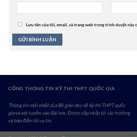
Lưu tên của tôi, email, và trang web trong trình duyệt này c
CỔNG THÔNG TIN KỲ THI THPT QUỐC GIA
Thông tin mới nhất của Bộ giáo dục về kỳ thi THPT quốc
gia
và xét tuyển vào đại học. Được cập nhật từ các trường
và báo điện tử uy tín.