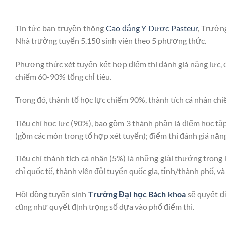
Tin tức ban truyền thông
Cao đẳng Y Dược Pasteur
, T
rường
Nhà trường tuyển 5.150 sinh viên theo 5 phương thức.
Phương thức xét tuyển kết hợp điểm thi đánh giá năng lực, đ
chiếm 60-90% tổng chỉ tiêu.
Trong đó, thành tố học lực chiếm 90%, thành tích cá nhân ch
Tiêu chí học lực (90%), bao gồm 3 thành phần là điểm học tậ
(gồm các môn trong tổ hợp xét tuyển); điểm thi đánh giá năng
Tiêu chí thành tích cá nhân (5%) là những giải thưởng trong k
chỉ quốc tế, thành viên đội tuyển quốc gia, tỉnh/thành phố, v
Hội đồng tuyển sinh
T
rường Đại học Bách khoa
sẽ quyết đị
cũng như quyết định trọng số dựa vào phổ điểm thi.