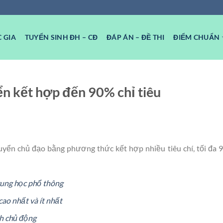
 GIA
TUYỂN SINH ĐH – CĐ
ĐÁP ÁN – ĐỀ THI
ĐIỂM CHUẨN
n kết hợp đến 90% chỉ tiêu
yển chủ đạo bằng phương thức kết hợp nhiều tiêu chí, tối đa 9
Trung học phổ thông
ao nhất và ít nhất
h chủ động