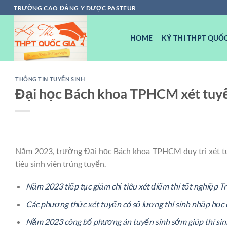
Chuyển
TRƯỜNG CAO ĐẲNG Y DƯỢC PASTEUR
đến
nội
HOME
KỲ THI THPT QUỐC
dung
THÔNG TIN TUYỂN SINH
Đại học Bách khoa TPHCM xét tuyể
Năm 2023, trường Đại học Bách khoa TPHCM duy trì xét tu
tiêu sinh viên trúng tuyển.
Năm 2023 tiếp tục giảm chỉ tiêu xét điểm thi tốt nghiệp 
Các phương thức xét tuyển có số lượng thí sinh nhập học c
Năm 2023 công bố phương án tuyển sinh sớm giúp thí sin