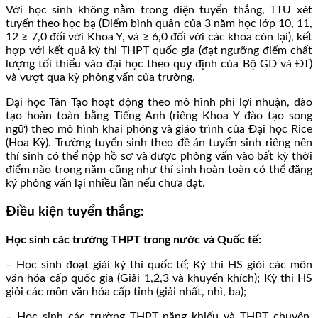
Với học sinh không nằm trong diện tuyển thẳng, TTU xét
tuyển theo học bạ (Điểm bình quân của 3 năm học lớp 10, 11,
12 ≥ 7,0 đối với Khoa Y, và ≥ 6,0 đối với các khoa còn lại), kết
hợp với kết quả kỳ thi THPT quốc gia (đạt ngưỡng điểm chất
lượng tối thiểu vào đại học theo quy định của Bộ GD và ĐT)
và vượt qua kỳ phỏng vấn của trường.
Đại học Tân Tạo hoạt động theo mô hình phi lợi nhuận, đào
tạo hoàn toàn bằng Tiếng Anh (riêng Khoa Y đào tạo song
ngữ) theo mô hình khai phóng và giáo trình của Đại học Rice
(Hoa Kỳ). Trường tuyển sinh theo đề án tuyển sinh riêng nên
thí sinh có thể nộp hồ sơ và được phỏng vấn vào bất kỳ thời
điểm nào trong năm cũng như thí sinh hoàn toàn có thể đăng
ký phỏng vấn lại nhiều lần nếu chưa đạt.
Điều kiện tuyển thẳng:
Học sinh các trường THPT trong nước và Quốc tế:
– Học sinh đoạt giải kỳ thi quốc tế; Kỳ thi HS giỏi các môn
văn hóa cấp quốc gia (Giải 1,2,3 và khuyến khích); Kỳ thi HS
giỏi các môn văn hóa cấp tỉnh (giải nhất, nhì, ba);
– Học sinh các trường THPT năng khiếu và THPT chuyên,