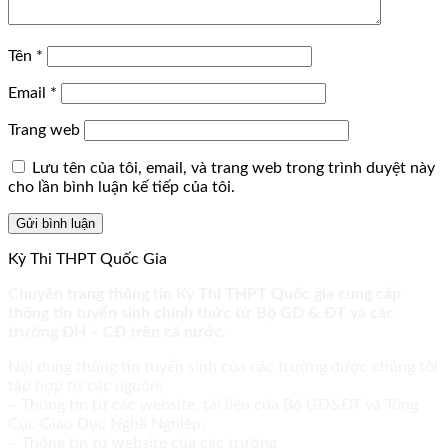
Tên
*
Email
*
Trang web
Lưu tên của tôi, email, và trang web trong trình duyệt này
cho lần bình luận kế tiếp của tôi.
Kỳ Thi THPT Quốc Gia
Chuyên trang thông tin Kỳ Thi THPT Quốc gia cung cấp
thông tin tuyển sinh chính thức từ Bộ GD & ĐT và các
trường ĐH – CĐ trên cả nước.
Nội dung thông tin tuyển sinh của các trường được chúng tôi
tập hợp từ các nguồn:
– Thông tin từ các website, tài liệu của Bộ GD&ĐT và Tổng
Cục Giáo Dục Nghề Nghiệp;
– Thông tin từ website của các trường