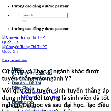
Chuyển
trường cao đẳng y dược pasteur
đến
nội
dung
trường cao đẳng y dược pasteur
Thông tin tuyển sinh
Home
Cử nhân và Thạc sĩ ngành khác được
Kỳ Thi THPT Quốc Gia
tuyển thẳng vào ngành Y?
Tuyển sinh ĐH – CĐ
Đáp Án – Đề Thi
Điểm Chuẩn
Với quy chế tuyển sinh tuyển thẳng áp
Điểm chuẩn Đại học
dụng nhiều đối tượng là sinh viên đã tốt
Điểm chuẩn Cao đẳng
Ngành nghề
nghiệp Đại học và sau đại học. Tạo điều
Góc Sinh viên