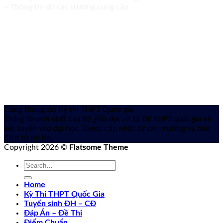
– Thông tin do các trường cung cấp
Cổng thông tin Kỳ thi THPT Quốc gia
Thông tin mới nhất của Bộ giáo dục về kỳ thi THPT quốc gia
và
xét tuyển vào đại học. Được cập nhật từ các trường và báo
điện tử uy tín.
Copyright 2026 ©
Flatsome Theme
Home
Kỳ Thi THPT Quốc Gia
Tuyển sinh ĐH – CĐ
Đáp Án – Đề Thi
Điểm Chuẩn