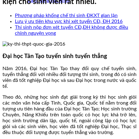
Cẩm nang sức khoẻ
kiện cho sinh viên rất nhiều.
Phương pháp khống chế thí sinh ĐKXT gian lận
Lưu ý ưu tiên khu vực khi xét tuyển CĐ, ĐH 2016
Thí sinh nộp đơn xét tuyển CĐ,ĐH không được điều
chỉnh nguyện vọng
Đại học Tân Tạo tuyển sinh tuyển thẳng
Năm 2016, Đại học Tân Tạo thay đổi quy chế tuyển sinh,
tuyển thẳng đối với nhiều đối tượng thí sinh, trong đó có sinh
viên đã tốt nghiệp Đại học và sau Đại học trong nước và quốc
tế.
Theo đó, những học sinh đạt giải trong kỳ thi học sinh giỏi
các môn văn hóa cấp Tỉnh, Quốc gia, Quốc tế nằm trong đối
tượng ưu tiên hàng đầu của Đại học Tân Tạo; Học sinh trường
Chuyên, Năng Khiếu trên toàn quốc có học lực khá trở lên,
học sinh trường dân lập, quốc tế, ngoài công lập có học lực
giỏi và các sinh viên, học viên đã tốt nghiệp Đại học, Thạc sĩ
đều thuộc đối tượng được tuyển thẳng vào trường.