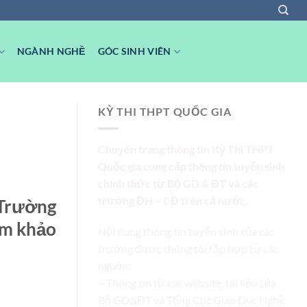
NGÀNH NGHỀ
GÓC SINH VIÊN
KỲ THI THPT QUỐC GIA
Chuyên trang thông tin Kỳ Thi THPT
Quốc gia cung cấp thông tin tuyển sinh
chính thức từ Bộ GD & ĐT và các
trường ĐH – CĐ trên cả nước.
 Trường
am khảo
Nội dung thông tin tuyển sinh của các
trường được chúng tôi tập hợp từ các
nguồn:
– Thông tin từ các website, tài liệu của
Bộ GD&ĐT và Tổng Cục Giáo Dục Nghề