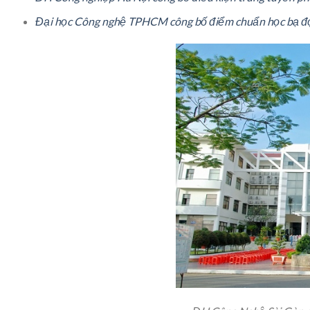
Đại học Công nghệ TPHCM công bố điểm chuẩn học bạ đ