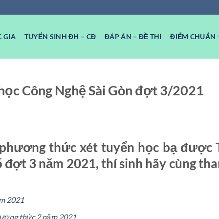
 GIA
TUYỂN SINH ĐH – CĐ
ĐÁP ÁN – ĐỀ THI
ĐIỂM CHUẨN
 học Công Nghệ Sài Gòn đợt 3/2021
 phương thức xét tuyển học bạ được
 đợt 3 năm 2021, thí sinh hãy cùng th
ăm 2021
hương thức 2 năm 2021