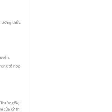
phương thức
tuyển.
trong tổ hợp
, Trường Đại
i của kỳ thi