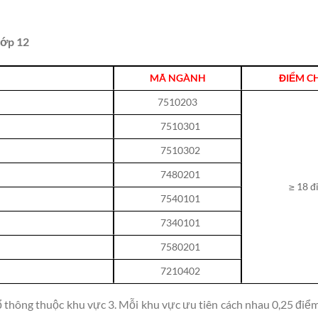
lớp 12
MÃ NGÀNH
ĐIỂM C
7510203
7510301
7510302
7480201
≥ 18 
7540101
7340101
7580201
7210402
 thông thuộc khu vực 3. Mỗi khu vực ưu tiên cách nhau 0,25 đi