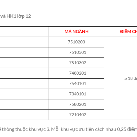
 và HK1 lớp 12
MÃ NGÀNH
ĐIỂM C
7510203
7510301
7510302
7480201
≥ 18 
7540101
7340101
7580201
7210402
 thông thuộc khu vực 3. Mỗi khu vực ưu tiên cách nhau 0,25 đi