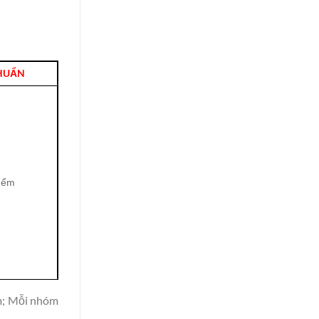
HUẨN
điểm
ểm; Mỗi nhóm