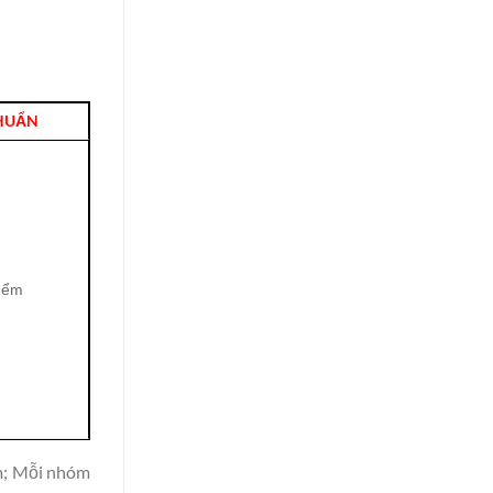
HUẨN
điểm
ểm; Mỗi nhóm