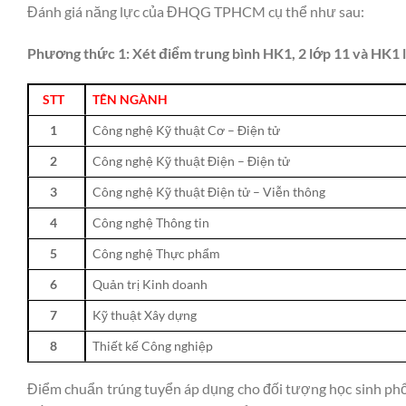
Đánh giá năng lực của ĐHQG TPHCM cụ thể như sau:
Phương thức 1: Xét điểm trung bình HK1, 2 lớp 11 và HK1 
STT
TÊN NGÀNH
1
Công nghệ Kỹ thuật Cơ – Điện tử
2
Công nghệ Kỹ thuật Điện – Điện tử
3
Công nghệ Kỹ thuật Điện tử – Viễn thông
4
Công nghệ Thông tin
5
Công nghệ Thực phẩm
6
Quản trị Kinh doanh
7
Kỹ thuật Xây dựng
8
Thiết kế Công nghiệp
Điểm chuẩn trúng tuyển áp dụng cho đối tượng học sinh phổ