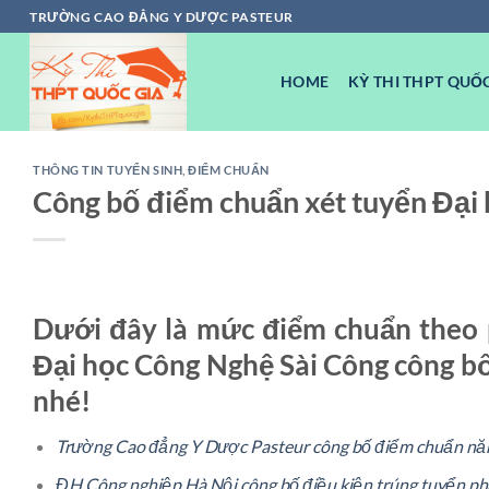
Chuyển
TRƯỜNG CAO ĐẲNG Y DƯỢC PASTEUR
đến
nội
HOME
KỲ THI THPT QUỐC
dung
THÔNG TIN TUYỂN SINH
,
ĐIỂM CHUẨN
Công bố điểm chuẩn xét tuyển Đại
Dưới đây là mức điểm chuẩn theo
Đại học Công Nghệ Sài Công công bố
nhé!
Trường Cao đẳng Y Dược Pasteur công bố điểm chuẩn n
ĐH Công nghiệp Hà Nội công bố điều kiện trúng tuyển p