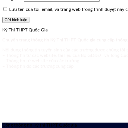
Lưu tên của tôi, email, và trang web trong trình duyệt này ch
Kỳ Thi THPT Quốc Gia
Chuyên trang thông tin Kỳ Thi THPT Quốc gia cung cấp thông
Nội dung thông tin tuyển sinh của các trường được chúng tôi 
– Thông tin từ các website, tài liệu của Bộ GD&ĐT và Tổng C
– Thông tin từ website của các trường
– Thông tin do các trường cung cấp
Cổng thông tin Kỳ thi THPT Quốc gia