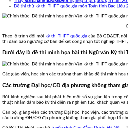
Cẩm nang sức khoẻ
Thay đổi cách tính điểm tốt nghiệp thpt quốc gia năm 20
Đề thi thử kỳ thi THPT quốc gia môn Toán tỉnh Bạc Liêu 
C
Theo lộ trình đổi mới
kỳ thi THPT quốc gia
của Bộ GD&ĐT, nội d
thi đảm bảo ngưỡng cơ bản để xét công nhận tốt nghiệp THPT, 
Dưới đây là đề thi minh họa bài thi Ngữ văn Kỳ th
Các giáo viên, học sinh các trường tham khảo đề thi minh họa 
Các trường Đại học/CĐ địa phương không tham gia 
Rút kinh nghiệm sau khi phát hiện một số vụ gian lận trong c
thuật nhằm đảm bảo kỳ thi diễn ra nghiêm túc, khách quan và 
Cán bộ, giảng viên các trường Đại học, học viện, các trường 
các trường ĐH/CĐ địa phương không tham gia phối hợp tổ chứ
Cô Bùi Thị Hoài, cán bộ
tuyển sinh Cao đẳng Dược Hà Nội
– T