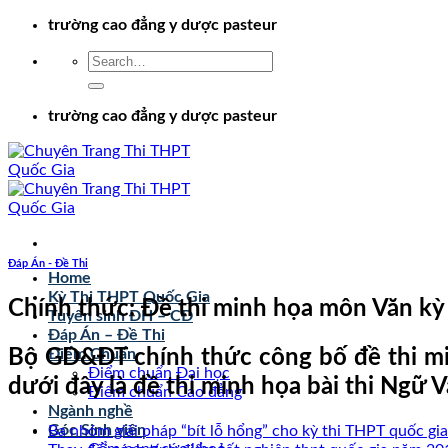
Chuyển
trường cao đẳng y dược pasteur
đến
nội
dung
trường cao đẳng y dược pasteur
Đáp Án - Đề Thi
Home
Kỳ Thi THPT Quốc Gia
Chính thức: Đề thi minh họa môn Văn kỳ
Tuyển sinh ĐH – CĐ
Đáp Án – Đề Thi
Bộ GD&ĐT chính thức công bố đề thi m
Điểm Chuẩn
Điểm chuẩn Đại học
dưới đây là đề thi minh họa bài thi Ngữ V
Điểm chuẩn Cao đẳng
Ngành nghề
Góc Sinh viên
Ba nhóm giải pháp “bít lỗ hổng” cho kỳ thi THPT quốc g