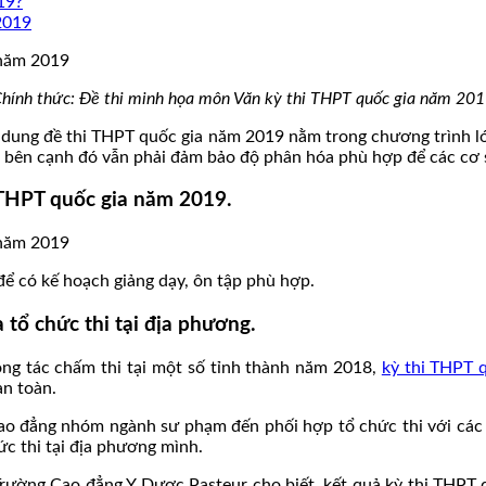
19?
2019
hính thức: Đề thi minh họa môn Văn kỳ thi THPT quốc gia năm 20
ung đề thi THPT quốc gia năm 2019 nằm trong chương trình lớp
bên cạnh đó vẫn phải đảm bảo độ phân hóa phù hợp để các cơ sở
i THPT quốc gia năm 2019.
để có kế hoạch giảng dạy, ôn tập phù hợp.
tổ chức thi tại địa phương.
ông tác chấm thi tại một số tỉnh thành năm 2018,
kỳ thi THPT 
an toàn.
cao đẳng nhóm ngành sư phạm đến phối hợp tổ chức thi với các 
c thi tại địa phương mình.
rường Cao đẳng Y Dược Pasteur cho biết, kết quả kỳ thi THPT 