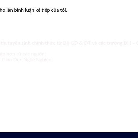
o lần bình luận kế tiếp của tôi.
 tin tuyển sinh chính thức từ Bộ GD & ĐT và các trường ĐH –
tập hợp từ các nguồn:
ục Giáo Dục Nghề Nghiệp;