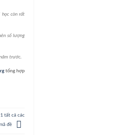
 học còn rất
nên số lượng
 năm trước.
rg
tổng hợp
1 tất cả các
mã đề