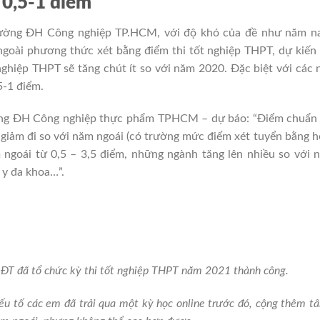
 0,5-1 điểm
ường ĐH Công nghiệp TP.HCM, với độ khó của đề như năm na
ngoài phương thức xét bằng điểm thi tốt nghiệp THPT, dự kiến
ghiệp THPT sẽ tăng chút ít so với năm 2020. Đặc biệt với các
5-1 điểm.
 ĐH Công nghiệp thực phẩm TPHCM – dự báo: “Điểm chuẩn va
sẽ giảm đi so với năm ngoái (có trường mức điểm xét tuyển bằng 
goái từ 0,5 – 3,5 điểm, những ngành tăng lên nhiều so với n
 y đa khoa…”.
D-ĐT đã tổ chức kỳ thi tốt nghiệp THPT năm 2021 thành công.
ếu tố các em đã trải qua một kỳ học online trước đó, cộng thêm tâm