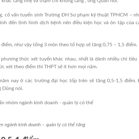
 khác tăng nhẹ và thậm chí không tăng”, ông Quán nói.
ố vấn tuyển sinh Trường ĐH Sư phạm kỹ thuật TPHCM – nhì
́nh đến tình hình dịch bệnh nên điều kiện học và ôn tập củ
điểm, như vậy tổng 3 môn theo tổ hợp sẽ tăng 0,75 – 1,5 điểm.
u phương thức xét tuyển khác nhau, nhất là dành nhiều chỉ tiê
thức xét theo điểm thi THPT sẽ ít hơn mọi năm.
ăm nay ở các trường đại học tốp trên sẽ tăng 0,5-1,5 điểm. 
 ông Dũng nói.
 ngành kinh doanh – quản lý có thể tăng