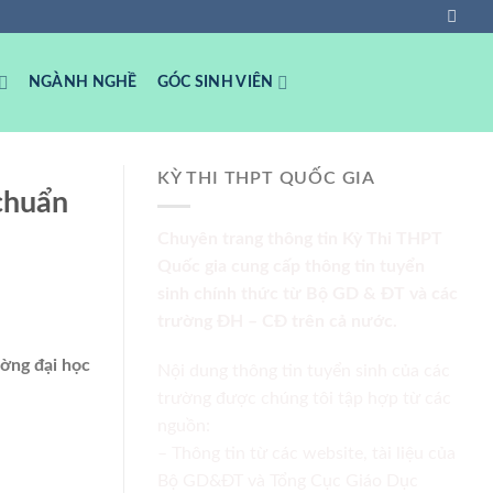
NGÀNH NGHỀ
GÓC SINH VIÊN
KỲ THI THPT QUỐC GIA
chuẩn
Chuyên trang thông tin Kỳ Thi THPT
Quốc gia cung cấp thông tin tuyển
sinh chính thức từ Bộ GD & ĐT và các
trường ĐH – CĐ trên cả nước.
ường đại học
Nội dung thông tin tuyển sinh của các
trường được chúng tôi tập hợp từ các
nguồn:
– Thông tin từ các website, tài liệu của
Bộ GD&ĐT và Tổng Cục Giáo Dục