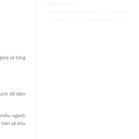
Nghề Nghiệp;
– Thông tin từ website của các trường
– Thông tin do các trường cung cấp
giữa sẽ tăng
nh để đảm
nhiều ngành
 tiên về khu