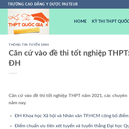
Chuyển
TRƯỜNG CAO ĐẲNG Y DƯỢC PASTEUR
đến
nội
HOME
KỲ THI THPT QUỐC
dung
THÔNG TIN TUYỂN SINH
Căn cứ vào đề thi tốt nghiệp THPT
ĐH
Căn cứ vào đề thi tốt nghiệp THPT năm 2021, các chuyên g
năm nay.
ĐH Khoa học Xã hội và Nhân văn TP.HCM công bố điểm 
Điểm chuẩn ưu tiên xét tuyển và tuyển thẳng Đại học 