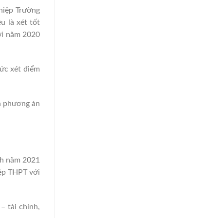
hiệp Trường
 là xét tốt
với năm 2020
hức xét điểm
án phương án
nh năm 2021
iệp THPT với
– tài chính,