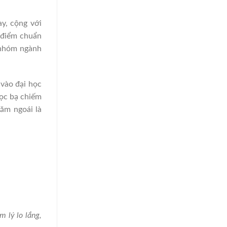
y, cộng với
 điểm chuẩn
 nhóm ngành
̀o đại học
học bạ chiếm
ăm ngoái là
 lý lo lắng,