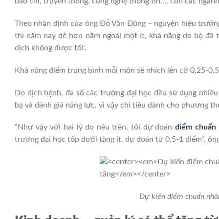
báo chí, truyền thông, công nghệ thông tin…, còn các ngành
Theo nhận định của ông Đỗ Văn Dũng – nguyên hiệu trưởng, c
thi năm nay dễ hơn năm ngoái một ít, khả năng do bộ đã ti
dịch không được tốt.
Khả năng điểm trung bình mỗi môn sẽ nhích lên cỡ 0,25-0,5 
Do dịch bệnh, đa số các trường đại học đều sử dụng nhiề
bạ và đánh giá năng lực, vì vậy chỉ tiêu dành cho phương 
“Như vậy với hai lý do nêu trên, tôi dự đoán
điểm chuẩn
n
trường đại học tốp dưới tăng ít, dự đoán từ 0,5-1 điểm”,
Dự kiến điểm chuẩn nhóm