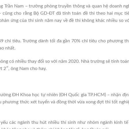
ng Trần Nam – trưởng phòng truyền thông và quan hệ doanh ng
ũng cho rằng Bộ GD-ĐT đã tính toán đề thi theo hai mục tiêu
 phản ứng của thí sinh năm nay về đề thi không khác nhiều so 
49 chỉ tiêu. Trường dành tối đa gần 70% chỉ tiêu cho phương t
ao nhất.
ông có nhiều thay đổi so với năm 2020. Nhà trường sẽ tính to
ợt 2″, ông Nam cho hay.
Trường ĐH Khoa học tự nhiên (ĐH Quốc gia TP.HCM) – nhận đị
ều phương thức xét tuyển và đồng thời vừa xong đợt thi tốt ngh
yếu các ngành thu hút nhiều thí sinh như nhóm ngành kinh tế 