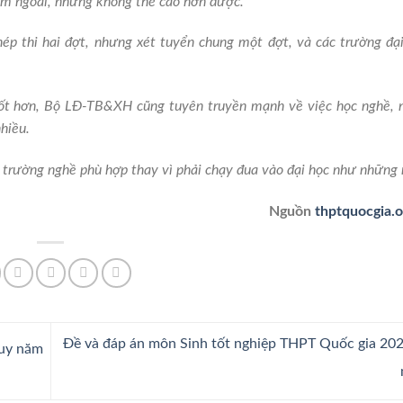
ăm ngoái, nhưng không thể cao hơn được.
hép thi hai đợt, nhưng xét tuyển chung một đợt, và các trường đại
 tốt hơn, Bộ LĐ-TB&XH cũng tuyên truyền mạnh về việc học nghề, 
hiều.
vào trường nghề phù hợp thay vì phải chạy đua vào đại học như những
Nguồn
thptquocgia.o
Đề và đáp án môn Sinh tốt nghiệp THPT Quốc gia 202
quy năm