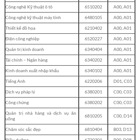
Công nghệ Kỹ thuật ô tô
6510202
A00, A01
Công nghệ kỹ thuật máy tính
6480105
A00, A01
Thiết kế đồ họa
6210402
A00, A01
Điện công nghiệp
6520227
A00, A01
Quản trị kinh doanh
6340404
A00, A01
Tài chính – Ngân hàng
6340202
A00, A01
Kinh doanh xuất nhập khẩu
6340102
A00, A01
Tiếng Anh
6220206
D01, C03
Dịch vụ pháp lý
6380201
C00, C03
Công chứng
6380202
C00, C03
Quản trị nhà hàng và dịch vụ ăn
6810205
C00, D14
uống
Chăm sóc sắc đẹp
6810404
B03, D13
Điều dưỡng
6720301
B00, D08