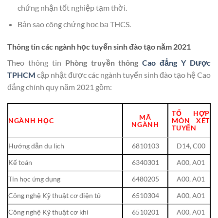
chứng nhận tốt nghiệp tạm thời.
Bản sao công chứng học bạ THCS.
Thông tin các ngành học tuyển sinh đào tạo năm 2021
Theo thông tin
Phòng truyền thông
Cao đẳng Y Dược
TPHCM
cập nhật được các ngành tuyển sinh đào tạo hệ Cao
đẳng chính quy năm 2021 gồm:
TỔ HỢP
MÃ
NGÀNH HỌC
MÔN XÉT
NGÀNH
TUYỂN
Hướng dẫn du lịch
6810103
D14, C00
Kế toán
6340301
A00, A01
Tin học ứng dụng
6480205
A00, A01
Công nghệ Kỹ thuật cơ điện tử
6510304
A00, A01
Công nghệ Kỹ thuật cơ khí
6510201
A00, A01