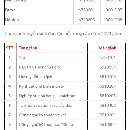
Dược
6720301
B00, D07
Hộ sinh
6720303
B00, D08
Các ngành tuyển sinh đào tạo hệ Trung cấp năm 2021 gồm:
STT
Tên ngành
Mã ngành
1
Y sĩ
5720101
2
Bảo trì và sửa chữa ô tô
5520159
3
Hướng dẫn du lịch
5810103
4
Kỹ thuật chế biến món ăn
5810207
5
Nghiệp vụ nhà hàng – khách sạn
5810205
6
Tạo mẫu và chăm sóc sắc đẹp
5810402
7
Công nghệ kỹ thuật cơ khí
5510201
8
Công nghệ kỹ thuật cơ điện tử
5510304