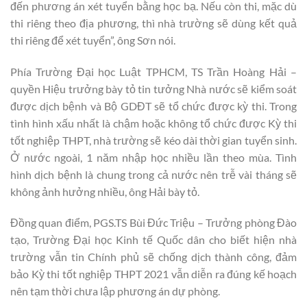
đến phương án xét tuyển bằng học bạ. Nếu còn thi, mặc dù
thi riêng theo địa phương, thì nhà trường sẽ dùng kết quả
thi riêng để xét tuyển”, ông Sơn nói.
Phía Trường Đại học Luật TPHCM, TS Trần Hoàng Hải –
quyền Hiệu trưởng bày tỏ tin tưởng Nhà nước sẽ kiểm soát
được dịch bệnh và Bộ GDĐT sẽ tổ chức được kỳ thi. Trong
tình hình xấu nhất là chậm hoặc không tổ chức được Kỳ thi
tốt nghiệp THPT, nhà trường sẽ kéo dài thời gian tuyển sinh.
Ở nước ngoài, 1 năm nhập học nhiều lần theo mùa. Tình
hình dịch bệnh là chung trong cả nước nên trễ vài tháng sẽ
không ảnh hưởng nhiều, ông Hải bày tỏ.
Đồng quan điểm, PGS.TS Bùi Đức Triệu – Trưởng phòng Đào
tạo, Trường Đại học Kinh tế Quốc dân cho biết hiện nhà
trường vẫn tin Chính phủ sẽ chống dịch thành công, đảm
bảo Kỳ thi tốt nghiệp THPT 2021 vẫn diễn ra đúng kế hoạch
nên tạm thời chưa lập phương án dự phòng.