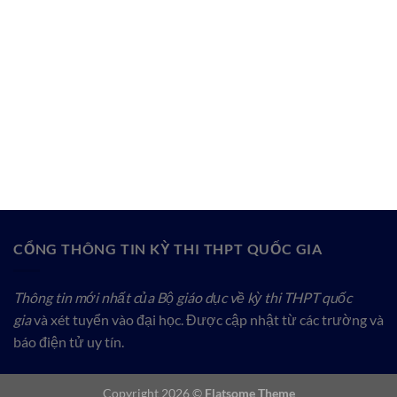
CỔNG THÔNG TIN KỲ THI THPT QUỐC GIA
Thông tin mới nhất của Bộ giáo dục về kỳ thi THPT quốc
gia
và xét tuyển vào đại học. Được cập nhật từ các trường và
báo điện tử uy tín.
Copyright 2026 ©
Flatsome Theme