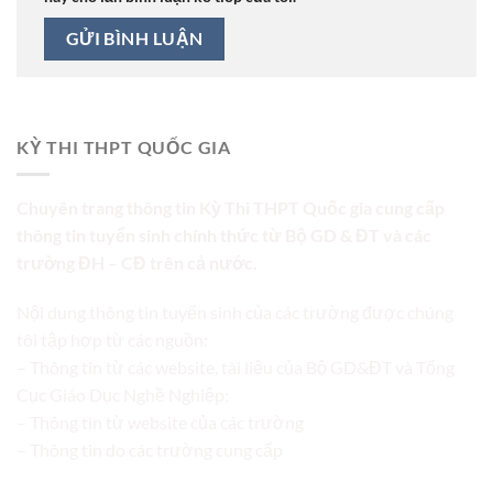
KỲ THI THPT QUỐC GIA
Chuyên trang thông tin Kỳ Thi THPT Quốc gia cung cấp
thông tin tuyển sinh chính thức từ Bộ GD & ĐT và các
trường ĐH – CĐ trên cả nước.
Nội dung thông tin tuyển sinh của các trường được chúng
tôi tập hợp từ các nguồn:
– Thông tin từ các website, tài liệu của Bộ GD&ĐT và Tổng
Cục Giáo Dục Nghề Nghiệp;
– Thông tin từ website của các trường
– Thông tin do các trường cung cấp