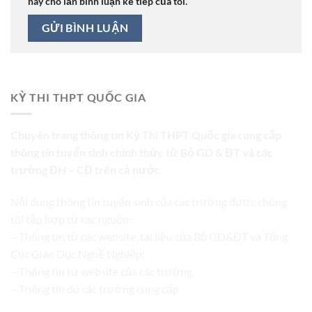
này cho lần bình luận kế tiếp của tôi.
KỲ THI THPT QUỐC GIA
Chuyên trang thông tin Kỳ Thi THPT Quốc gia cung cấp
thông tin tuyển sinh chính thức từ Bộ GD & ĐT và các
trường ĐH – CĐ trên cả nước.
Nội dung thông tin tuyển sinh của các trường được chúng
tôi tập hợp từ các nguồn:
– Thông tin từ các website, tài liệu của Bộ GD&ĐT và Tổng
Cục Giáo Dục Nghề Nghiệp;
– Thông tin từ website của các trường
– Thông tin do các trường cung cấp