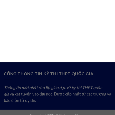
CỔNG THÔNG TIN KỲ THI THPT QUỐC GIA
Thông tin mới nhất của Bộ giáo dục về kỳ thi THPT quốc
gia
và xét tuyển vào đại học. Được cập nhật từ các trường và
báo điện tử uy tín.