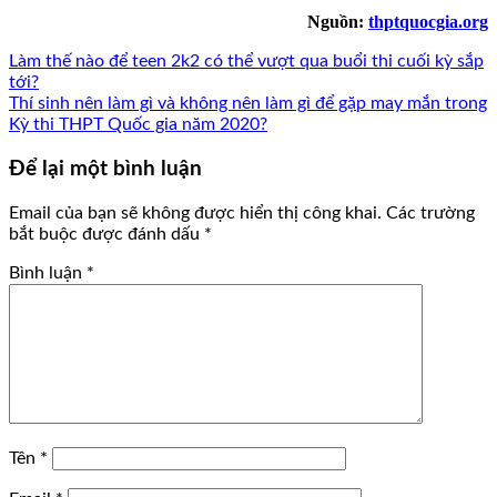
Nguồn:
thptquocgia.org
Làm thế nào để teen 2k2 có thể vượt qua buổi thi cuối kỳ sắp
tới?
Thí sinh nên làm gì và không nên làm gì để gặp may mắn trong
Kỳ thi THPT Quốc gia năm 2020?
Để lại một bình luận
Email của bạn sẽ không được hiển thị công khai.
Các trường
bắt buộc được đánh dấu
*
Bình luận
*
Tên
*