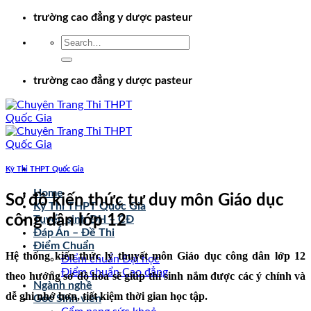
Chuyển
trường cao đẳng y dược pasteur
đến
nội
dung
trường cao đẳng y dược pasteur
Kỳ Thi THPT Quốc Gia
Home
Sơ đồ kiến thức tư duy môn Giáo dục
Kỳ Thi THPT Quốc Gia
công dân lớp 12
Tuyển sinh ĐH – CĐ
Đáp Án – Đề Thi
Điểm Chuẩn
Hệ thống kiến thức lý thuyết môn Giáo dục công dân lớp 12
Điểm chuẩn Đại học
Điểm chuẩn Cao đẳng
theo hướng sơ đồ hóa sẽ giúp thí sinh nắm được các ý chính và
Ngành nghề
dễ ghi nhớ hơn, tiết kiệm thời gian học tập.
Góc Sinh viên