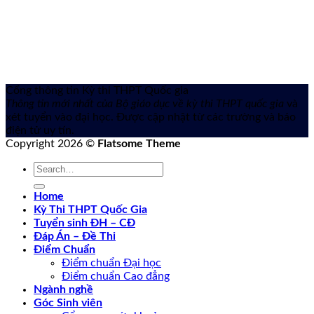
Cổng thông tin Kỳ thi THPT Quốc gia
Thông tin mới nhất của Bộ giáo dục về kỳ thi THPT quốc gia
và
xét tuyển vào đại học. Được cập nhật từ các trường và báo
điện tử uy tín.
Copyright 2026 ©
Flatsome Theme
Home
Kỳ Thi THPT Quốc Gia
Tuyển sinh ĐH – CĐ
Đáp Án – Đề Thi
Điểm Chuẩn
Điểm chuẩn Đại học
Điểm chuẩn Cao đẳng
Ngành nghề
Góc Sinh viên