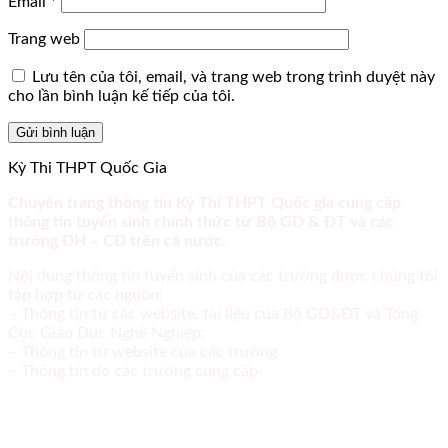
Email
*
Trang web
Lưu tên của tôi, email, và trang web trong trình duyệt này
cho lần bình luận kế tiếp của tôi.
Kỳ Thi THPT Quốc Gia
Chuyên trang thông tin Kỳ Thi THPT Quốc gia cung cấp
thông tin tuyển sinh chính thức từ Bộ GD & ĐT và các
trường ĐH – CĐ trên cả nước.
Nội dung thông tin tuyển sinh của các trường được chúng tôi
tập hợp từ các nguồn:
– Thông tin từ các website, tài liệu của Bộ GD&ĐT và Tổng
Cục Giáo Dục Nghề Nghiệp;
– Thông tin từ website của các trường
– Thông tin do các trường cung cấp